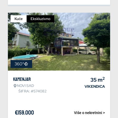
Kuće
Ekskluzivno
360°
2
Kamenjar
35
m
NOVI SAD
VIKENDICA
ŠIFRA: #574082
€
159.000
Više o nekretnini >