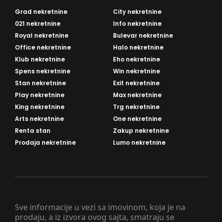
Grad nekretnine
City nekretnine
021 nekretnine
Info nekretnine
Royal nekretnine
Bulevar nekretnine
Office nekretnine
Halo nekretnine
Klub nekretnine
Eho nekretnine
Spens nekretnine
Win nekretnine
Stan nekretnine
Exit nekretnine
Play nekretnine
Max nekretnine
King nekretnine
Trg nekretnine
Arts nekretnine
One nekretnine
Renta stan
Zakup nekretnine
Prodaja nekretnine
Lumo nekretnine
Sve informacije u vezi sa imovinom, koja je na
prodaju, a iz izvora ovog sajta, smatraju se