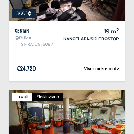
360°
2
Centar
19
m
RUMA
KANCELARIJSKI PROSTOR
ŠIFRA: #575087
€
24.720
Više o nekretnini >
Lokali
Ekskluzivno