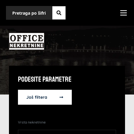
Podesite Parametre
Još filtera
Vrsta nekretnine