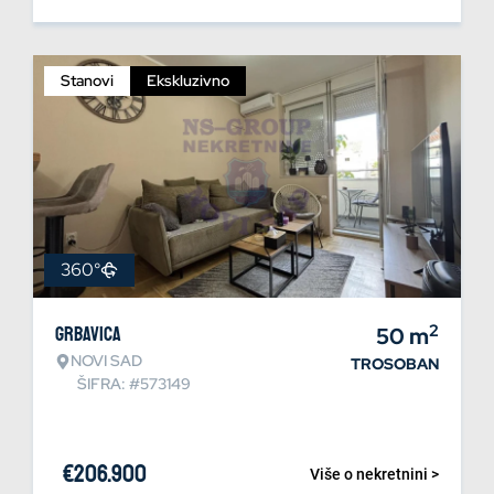
Stanovi
Ekskluzivno
360°
2
Grbavica
50
m
NOVI SAD
TROSOBAN
ŠIFRA: #573149
€
206.900
Više o nekretnini >