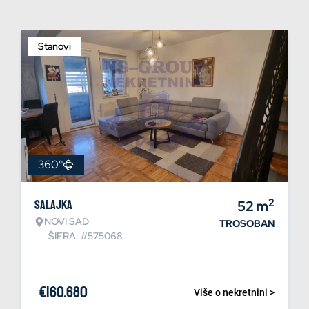
Stanovi
360°
2
Salajka
52
m
NOVI SAD
TROSOBAN
ŠIFRA: #575068
€
160.680
Više o nekretnini >