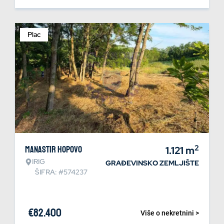
Plac
2
Manastir Hopovo
1.121
m
IRIG
GRAĐEVINSKO ZEMLJIŠTE
ŠIFRA: #574237
€
82.400
Više o nekretnini >