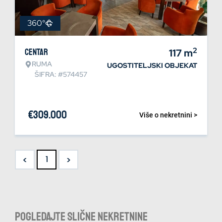
360°
2
Centar
117
m
RUMA
UGOSTITELJSKI OBJEKAT
ŠIFRA: #574457
€
309.000
Više o nekretnini >
<
>
1
Pogledajte slične nekretnine