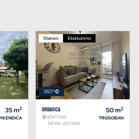
Stanovi
Ekskluzivno
360°
2
2
35
m
Grbavica
50
m
NOVI SAD
VIKENDICA
TROSOBAN
ŠIFRA: #573149