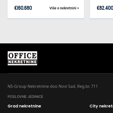
€
160.680
€
82.40
Više o nekretnini >
NS-Group Nekretnine doo Novi Sad, Reg.br. 711
POSLOVNE JEDINICE
Grad nekretnine
City nekret