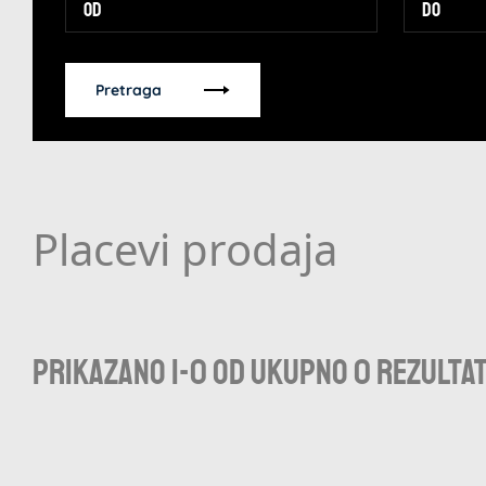
Pretraga
Placevi prodaja
Prikazano 1-0 od ukupno 0 rezulta