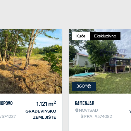
Kuće
Ekskluzivno
360°
2
Hopovo
1.121
m
Kamenjar
NOVI SAD
GRAĐEVINSKO
 #574237
ŠIFRA: #574082
ZEMLJIŠTE