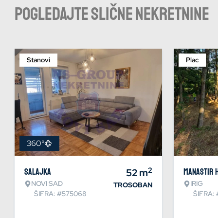
Pogledajte slične nekretnine
Stanovi
Plac
360°
2
Salajka
52
m
Manastir 
NOVI SAD
IRIG
TROSOBAN
ŠIFRA: #575068
ŠIFRA: