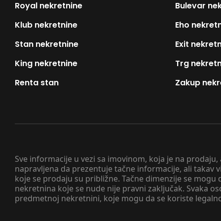
Royal nekretnine
Bulevar ne
Klub nekretnine
Eho nekret
Stan nekretnine
Exit nekret
King nekretnine
Trg nekret
Renta stan
Zakup nekr
Sve informacije u vezi sa imovinom, koja je na prodaju,
napravljena da prezentuje tačne informacije, ali taka
koje se prodaju su približne. Tačne dimenzije se mogu d
nekretnina koje se nude nije pravni zaključak. Svaka o
predmetnoj nekretnini, koje mogu da se koriste legaln