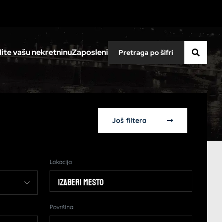
ite vašu nekretninu
Zaposleni
Još filtera
Lokacija
Izaberi mesto
Površina