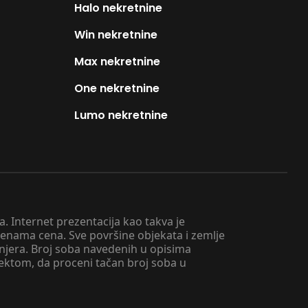
Halo nekretnine
Win nekretnine
Max nekretnine
One nekretnine
Lumo nekretnine
. Internet prezentacija kao takva je
menama cena. Sve površine objekata i zemlje
injera. Broj soba navedenih u opisima
tektom, da proceni tačan broj soba u