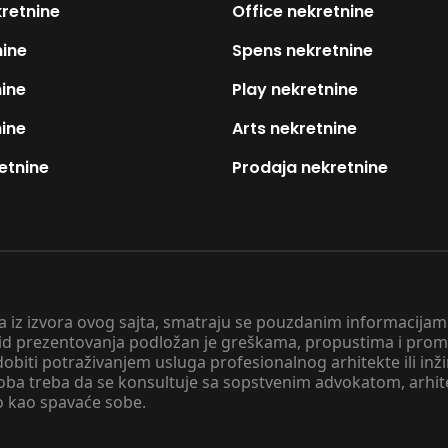
kretnine
Office nekretnine
nine
Spens nekretnine
nine
Play nekretnine
nine
Arts nekretnine
etnine
Prodaja nekretnine
 a iz izvora ovog sajta, smatraju se pouzdanim informacijama
v vid prezentovanja podložan je greškama, propustima i pro
obiti potraživanjem usluga profesionalnog arhitekte ili inž
soba treba da se konsultuje sa sopstvenim advokatom, arhi
o kao spavaće sobe.