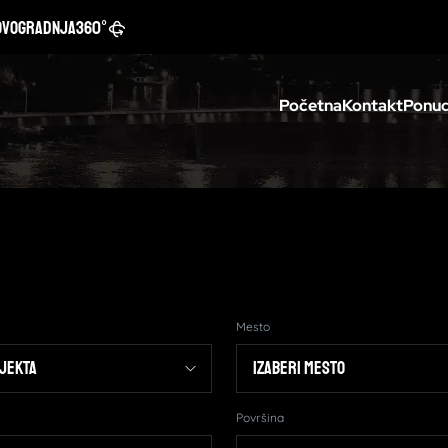
ovogradnja
360°
Početna
Kontakt
Ponud
Mesto
Površina