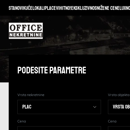
Stanovi
Kuće
Lokali
Placevi
Hitno!
Ekskluzivno
Snižene cene
Lux
N
Podesite Parametre
Vrsta nekretnine
Vrsta objekta
Cena
Cena