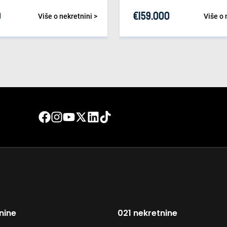
0
€
159.000
Više o nekretnini >
Više o 
nine
021 nekretnine