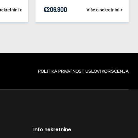
€
206.900
nekretnini >
Više o nekretnini >
POLITIKA PRIVATNOSTI
USLOVI KORIŠĆENJA
Info nekretnine