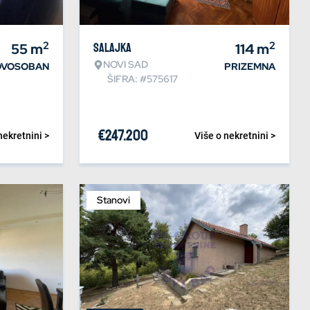
2
2
55
m
Salajka
114
m
NOVI SAD
DVOSOBAN
PRIZEMNA
ŠIFRA: #575617
€
247.200
nekretnini >
Više o nekretnini >
Stanovi