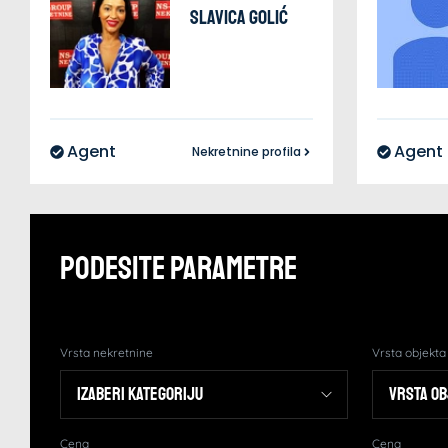
Slavica
Golić
Agent
Agent
Nekretnine profila
Podesite Parametre
Vrsta nekretnine
Vrsta objekta
Cena
Cena