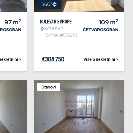
360°
2
2
97
m
Bulevar Evrope
109
m
NOVI SAD
OROSOBAN
ČETVOROSOBAN
ŠIFRA: #575273
€
308.750
nekretnini >
Više o nekretnini >
Stanovi