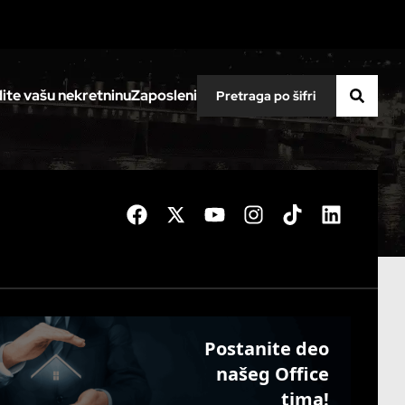
ite vašu nekretninu
Zaposleni
Postanite deo
našeg Office
tima!