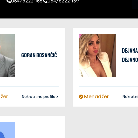
064/8222-168
064/8222-169
Dejana
Goran
Bosančić
Dejano
žer
Menadžer
Nekretnine profila
Nekretni