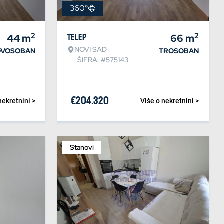
360°
2
2
44
m
Telep
66
m
NOVI SAD
DVOSOBAN
TROSOBAN
ŠIFRA: #575143
€
204.320
nekretnini >
Više o nekretnini >
Stanovi