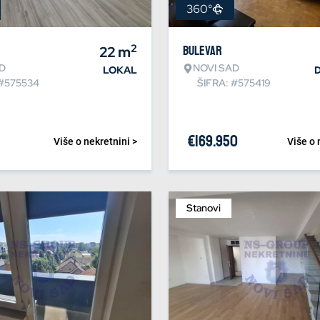
360°
2
22
m
Bulevar
D
NOVI SAD
LOKAL
 #575534
ŠIFRA: #575419
€
169.950
Više o nekretnini >
Više o 
Stanovi