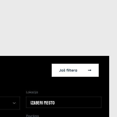
Još filtera
Lokacija
Izaberi mesto
Površina