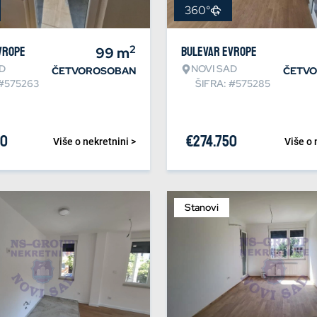
360°
2
vrope
99
m
Bulevar Evrope
D
NOVI SAD
ČETVOROSOBAN
ČETV
 #575263
ŠIFRA: #575285
20
€
274.750
Više o nekretnini >
Više o 
Stanovi