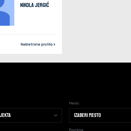
Nikola
Jergić
Nekretnine profila
Mesto
Površina