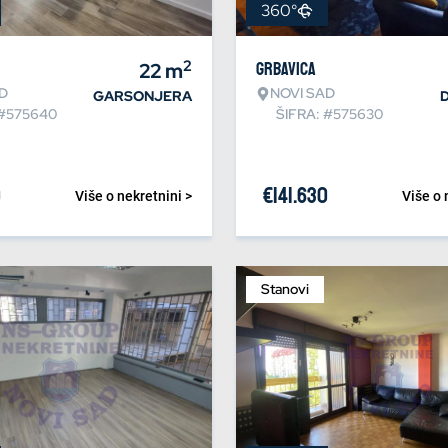
360°
2
22
m
Grbavica
D
NOVI SAD
GARSONJERA
 #575640
ŠIFRA: #575630
0
€
141.630
Više o nekretnini >
Više o 
Stanovi