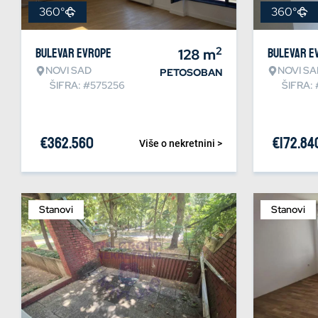
360°
360°
2
Bulevar Evrope
128
m
Bulevar E
NOVI SAD
NOVI SA
PETOSOBAN
ŠIFRA: #575256
ŠIFRA:
€
362.560
€
172.84
Više o nekretnini >
Stanovi
Stanovi