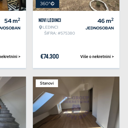
360°
2
2
54
m
Novi Ledinci
46
m
LEDINCI
DVOSOBAN
JEDNOSOBAN
ŠIFRA: #575380
€
74.300
nekretnini >
Više o nekretnini >
Stanovi