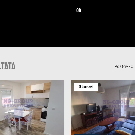
ltata
Postavka:
Stanovi