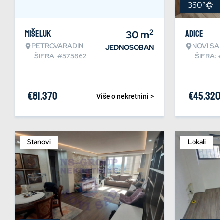
360°
2
Mišeluk
30
m
Adice
PETROVARADIN
NOVI SA
JEDNOSOBAN
ŠIFRA: #575862
ŠIFRA:
€
81.370
€
45.32
Više o nekretnini >
Stanovi
Lokali