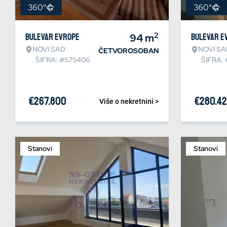
360°
360°
2
Bulevar Evrope
94
m
Bulevar E
NOVI SAD
NOVI SA
ČETVOROSOBAN
ŠIFRA: #575406
ŠIFRA:
€
267.800
€
280.4
Više o nekretnini >
Stanovi
Stanovi