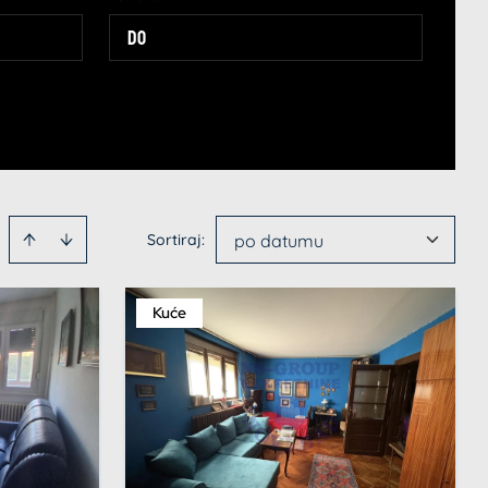
Sortiraj
:
po datumu
Kuće