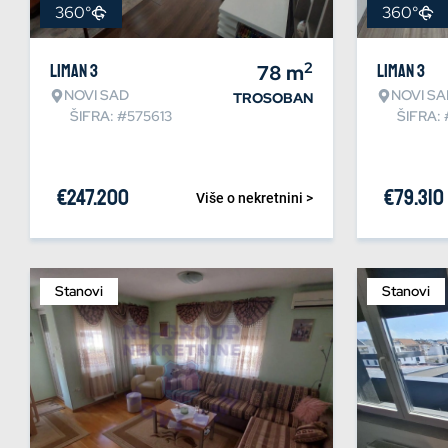
360°
360°
2
Liman 3
78
m
Liman 3
NOVI SAD
NOVI SA
TROSOBAN
ŠIFRA: #575613
ŠIFRA:
€
247.200
€
79.310
Više o nekretnini >
Stanovi
Stanovi