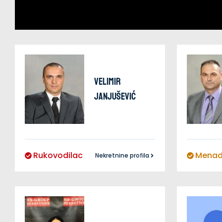
Velimir
Janjušević
Rukovodilac
Menad
Nekretnine profila