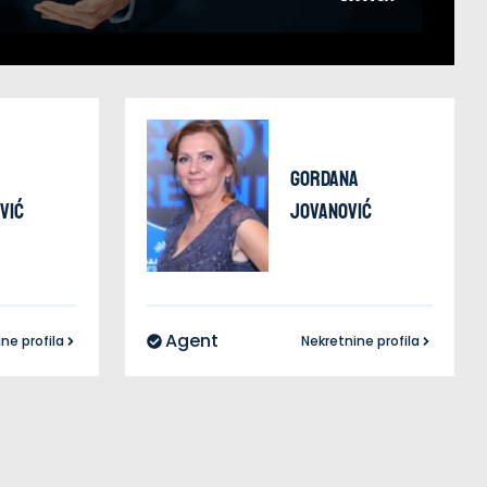
Gordana
vić
Jovanović
Agent
ne profila
Nekretnine profila