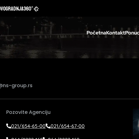
ovogradnja
360°
Početna
Kontakt
Ponud
@ns-group.rs
Pozovite Agenciju
021/654-65-00
021/654-67-00