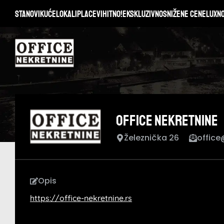
Stanovi
Kuće
Lokali
Placevi
Hitno!
Ekskluzivno
Snižene cene
Lux
N
Office nekretnine
Železnička 26
office
Opis
https://office-nekretnine.rs