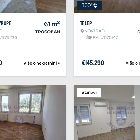
360°
2
vrope
61
m
Telep
D
NOVI SAD
TROSOBAN
 #575236
ŠIFRA: #575142
0
€
145.290
Više o nekretnini >
Više o 
Stanovi