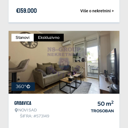
€
159.000
Više o nekretnini >
Stanovi
Ekskluzivno
360°
2
Grbavica
50
m
NOVI SAD
TROSOBAN
ŠIFRA: #573149