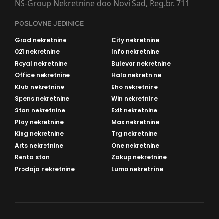
NS-Group Nekretnine doo Novi Sad, Reg.br. 711
POSLOVNE JEDINICE
Grad nekretnine
City nekretnine
021 nekretnine
Info nekretnine
Royal nekretnine
Bulevar nekretnine
Office nekretnine
Halo nekretnine
Klub nekretnine
Eho nekretnine
Spens nekretnine
Win nekretnine
Stan nekretnine
Exit nekretnine
Play nekretnine
Max nekretnine
King nekretnine
Trg nekretnine
Arts nekretnine
One nekretnine
Renta stan
Zakup nekretnine
Prodaja nekretnine
Lumo nekretnine