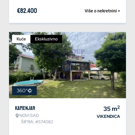
€
82.400
Više o nekretnini >
Kuće
Ekskluzivno
360°
2
Kamenjar
35
m
NOVI SAD
VIKENDICA
ŠIFRA: #574082