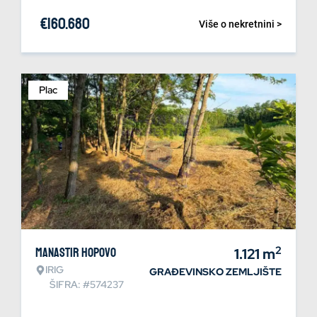
€
160.680
Više o nekretnini >
Plac
2
Manastir Hopovo
1.121
m
IRIG
GRAĐEVINSKO ZEMLJIŠTE
ŠIFRA: #574237