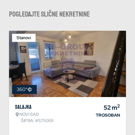
Pogledajte slične nekretnine
Stanovi
360°
2
Salajka
52
m
NOVI SAD
TROSOBAN
ŠIFRA: #575068