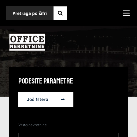
Podesite Parametre
Još filtera
Vrsta nekretnine