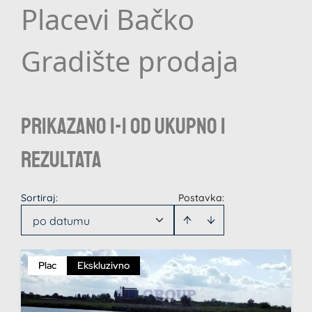
Placevi Bačko
Gradište prodaja
Prikazano 1-1 od ukupno 1
rezultata
Sortiraj
:
Postavka:
po datumu
Plac
Ekskluzivno