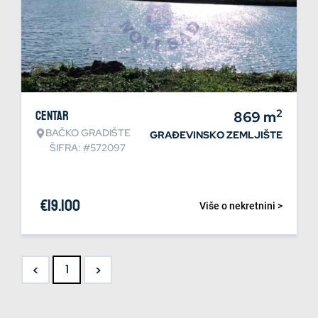
2
Centar
869
m
BAČKO GRADIŠTE
GRAĐEVINSKO ZEMLJIŠTE
ŠIFRA: #572097
€
19.100
Više o nekretnini >
<
>
1