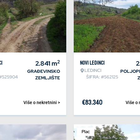
2
ci
2.841
m
Novi Ledinci
2
LEDINCI
GRAĐEVINSKO
POLJOP
 #525904
ŠIFRA: #562125
ZEMLJIŠTE
€
83.340
Više o nekretnini >
Više o 
Plac