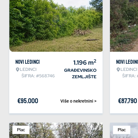
2
Novi Ledinci
1.196
m
Novi Ledin
LEDINCI
LEDINCI
GRAĐEVINSKO
ŠIFRA: #568746
ŠIFRA:
ZEMLJIŠTE
€
95.000
€
87.790
Više o nekretnini >
Plac
Plac