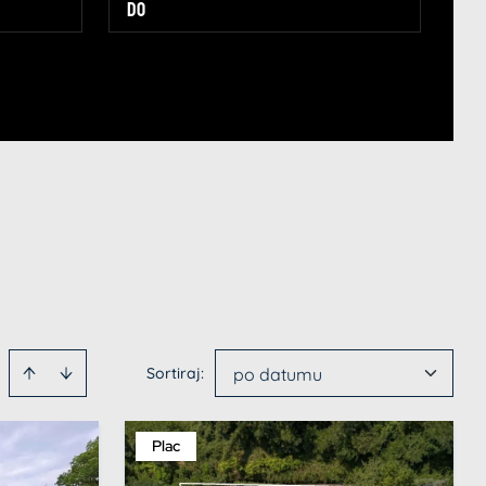
Sortiraj
:
po datumu
Plac