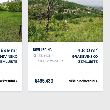
2
2
.699
m
Novi Ledinci
4.810
m
LEDINCI
ĐEVINSKO
GRAĐEVINSKO
ŠIFRA: #524335
ZEMLJIŠTE
ZEMLJIŠTE
€
495.430
nekretnini >
Više o nekretnini >