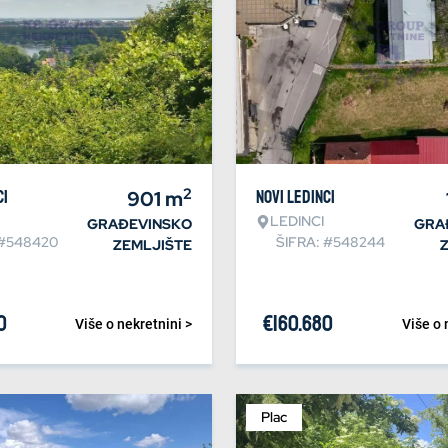
2
ci
901
m
Novi Ledinci
LEDINCI
GRAĐEVINSKO
GRA
 #548420
ŠIFRA: #548244
ZEMLJIŠTE
0
€
160.680
Više o nekretnini >
Više o 
Plac