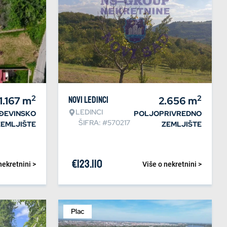
2
2
1.167
m
Novi Ledinci
2.656
m
LEDINCI
ĐEVINSKO
POLJOPRIVREDNO
ŠIFRA: #570217
ZEMLJIŠTE
ZEMLJIŠTE
€
123.110
nekretnini >
Više o nekretnini >
Plac