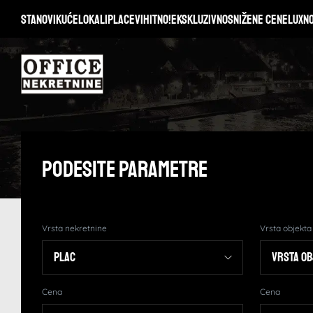
Stanovi
Kuće
Lokali
Placevi
Hitno!
Ekskluzivno
Snižene cene
Lux
N
Podesite Parametre
Vrsta nekretnine
Vrsta objekta
Cena
Cena