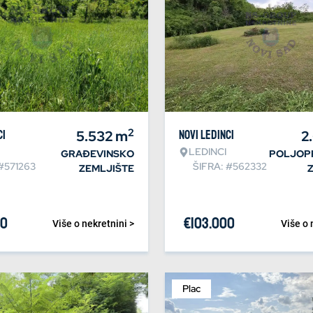
2
ci
5.532
m
Novi Ledinci
2
LEDINCI
GRAĐEVINSKO
POLJOP
#571263
ŠIFRA: #562332
ZEMLJIŠTE
70
€
103.000
Više o nekretnini >
Više o 
Plac