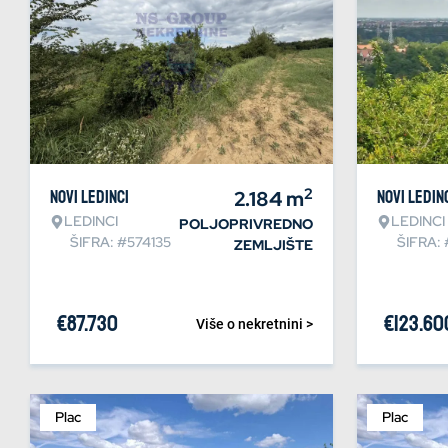
2
Novi Ledinci
2.184
m
Novi Ledin
LEDINCI
LEDINCI
POLJOPRIVREDNO
ŠIFRA: #574135
ŠIFRA:
ZEMLJIŠTE
€
87.730
€
123.60
Više o nekretnini >
Plac
Plac