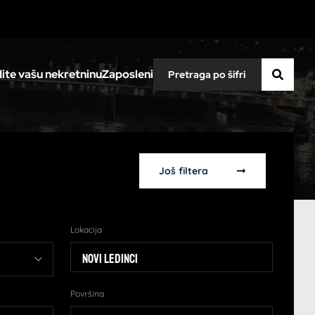
ite vašu nekretninu
Zaposleni
Još filtera
Lokacija
Novi Ledinci
Površina