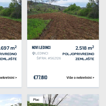
2
2
.697
m
Novi Ledinci
2.518
m
LEDINCI
RIVREDNO
POLJOPRIVREDNO
ŠIFRA: #562126
ZEMLJIŠTE
ZEMLJIŠTE
€
77.810
nekretnini >
Više o nekretnini >
Plac