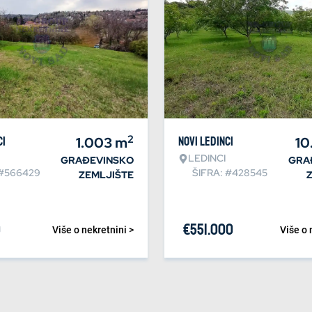
2
ci
1.003
m
Novi Ledinci
10
LEDINCI
GRAĐEVINSKO
GRA
 #566429
ŠIFRA: #428545
ZEMLJIŠTE
0
€
551.000
Više o nekretnini >
Više o 