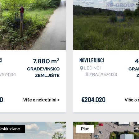
2
ci
7.880
m
Novi Ledinci
4
LEDINCI
GRAĐEVINSKO
GRA
#574134
ŠIFRA: #574133
ZEMLJIŠTE
60
€
204.020
Više o nekretnini >
Više o 
kskluzivno
Plac