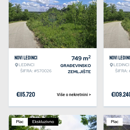
2
Novi Ledinci
749
m
Novi Ledin
LEDINCI
LEDINCI
GRAĐEVINSKO
ŠIFRA: #570026
ŠIFRA:
ZEMLJIŠTE
€
115.720
€
109.24
Više o nekretnini >
Plac
Ekskluzivno
Plac