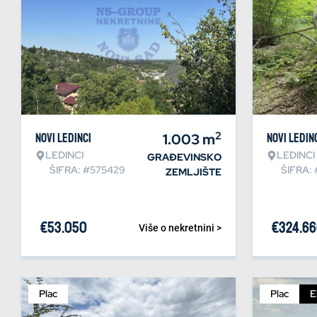
2
Novi Ledinci
1.003
m
Novi Ledin
LEDINCI
LEDINCI
GRAĐEVINSKO
ŠIFRA: #575429
ŠIFRA: 
ZEMLJIŠTE
€
53.050
€
324.6
Više o nekretnini >
Plac
Plac
E