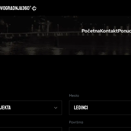
ovogradnja
360°
Početna
Kontakt
Ponud
Mesto
Površina