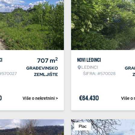
2
ci
707
m
Novi Ledinci
LEDINCI
GRAĐEVINSKO
GRA
 #570027
ŠIFRA: #570028
ZEMLJIŠTE
0
€
64.430
Više o nekretnini >
Više o 
Plac