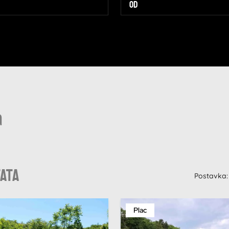
a
tata
Postavka:
Plac