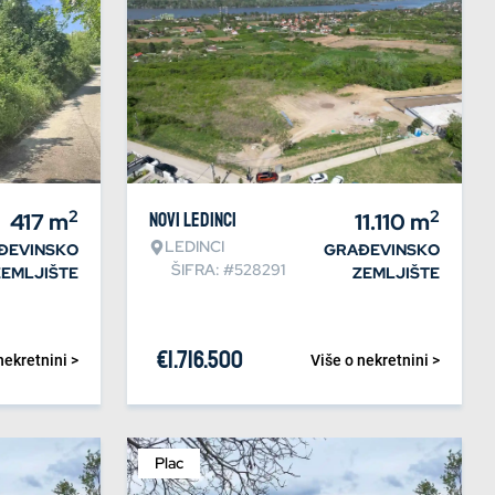
2
2
417
m
Novi Ledinci
11.110
m
LEDINCI
ĐEVINSKO
GRAĐEVINSKO
ŠIFRA: #528291
ZEMLJIŠTE
ZEMLJIŠTE
€
1.716.500
nekretnini >
Više o nekretnini >
Plac