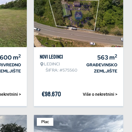
2
2
.600
m
Novi Ledinci
563
m
LEDINCI
RIVREDNO
GRAĐEVINSKO
ŠIFRA: #575560
ZEMLJIŠTE
ZEMLJIŠTE
€
98.670
nekretnini >
Više o nekretnini >
Plac