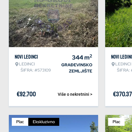
2
Novi Ledinci
344
m
Novi Ledin
LEDINCI
LEDINCI
GRAĐEVINSKO
ŠIFRA: #573109
ŠIFRA: 
ZEMLJIŠTE
€
92.700
€
370.3
Više o nekretnini >
Plac
Ekskluzivno
Plac