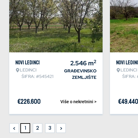
2
Novi Ledinci
2.546
m
Novi Ledin
LEDINCI
LEDINCI
GRAĐEVINSKO
ŠIFRA: #545421
ŠIFRA:
ZEMLJIŠTE
€
226.600
€
49.44
Više o nekretnini >
<
>
1
2
3