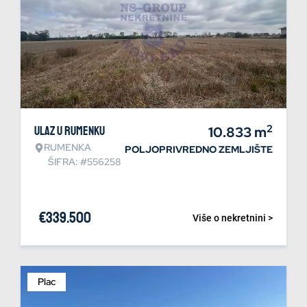
2
Ulaz u Rumenku
10.833
m
RUMENKA
POLJOPRIVREDNO ZEMLJIŠTE
ŠIFRA: #556258
€
339.500
Više o nekretnini >
Plac