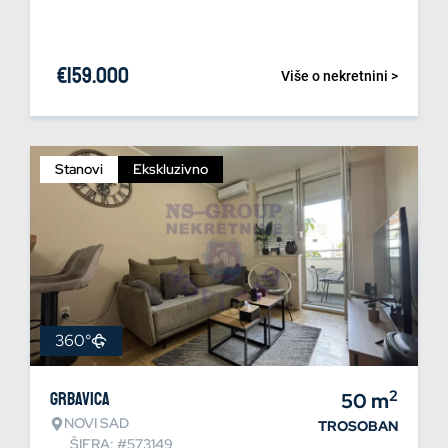
€
159.000
Više o nekretnini >
Stanovi
Ekskluzivno
360°
2
Grbavica
50
m
NOVI SAD
TROSOBAN
ŠIFRA: #573149