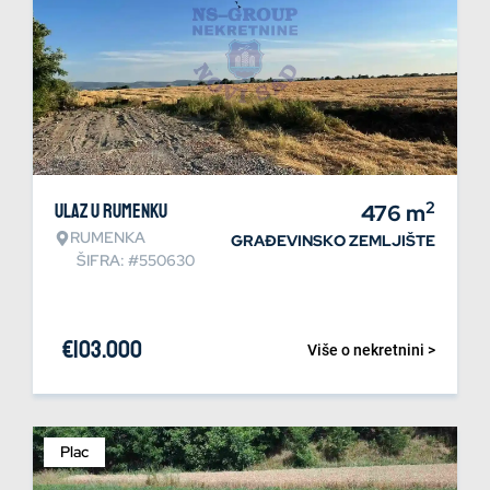
2
Ulaz u Rumenku
476
m
RUMENKA
GRAĐEVINSKO ZEMLJIŠTE
ŠIFRA: #550630
€
103.000
Više o nekretnini >
Plac