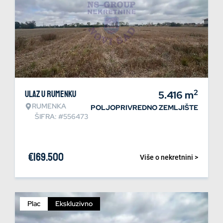
2
Ulaz u Rumenku
5.416
m
RUMENKA
POLJOPRIVREDNO ZEMLJIŠTE
ŠIFRA: #556473
€
169.500
Više o nekretnini >
Plac
Ekskluzivno