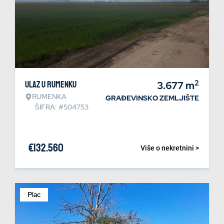
2
Ulaz u Rumenku
3.677
m
RUMENKA
GRAĐEVINSKO ZEMLJIŠTE
ŠIFRA: #504753
€
132.560
Više o nekretnini >
Plac