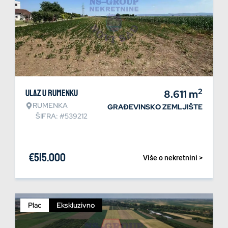
2
Ulaz u Rumenku
8.611
m
RUMENKA
GRAĐEVINSKO ZEMLJIŠTE
ŠIFRA: #539212
€
515.000
Više o nekretnini >
Plac
Ekskluzivno