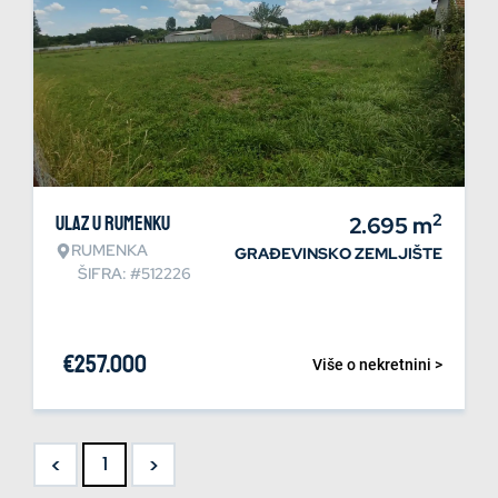
2
Ulaz u Rumenku
2.695
m
RUMENKA
GRAĐEVINSKO ZEMLJIŠTE
ŠIFRA: #512226
€
257.000
Više o nekretnini >
<
>
1