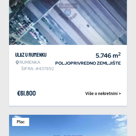
2
Ulaz u Rumenku
5.746
m
RUMENKA
POLJOPRIVREDNO ZEMLJIŠTE
ŠIFRA: #437892
€
61.800
Više o nekretnini >
Plac