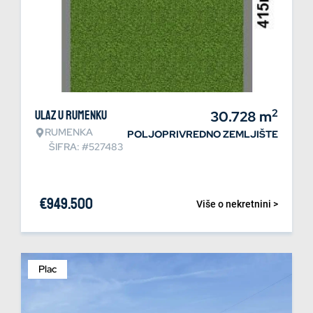
2
Ulaz u Rumenku
30.728
m
RUMENKA
POLJOPRIVREDNO ZEMLJIŠTE
ŠIFRA: #527483
€
949.500
Više o nekretnini >
Plac