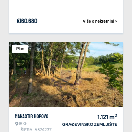
€
160.680
Više o nekretnini >
Plac
2
Manastir Hopovo
1.121
m
IRIG
GRAĐEVINSKO ZEMLJIŠTE
ŠIFRA: #574237