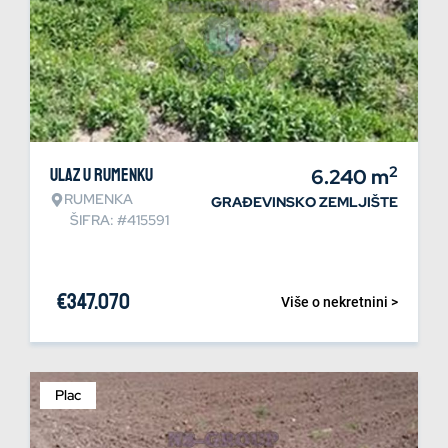
2
Ulaz u Rumenku
6.240
m
RUMENKA
GRAĐEVINSKO ZEMLJIŠTE
ŠIFRA: #415591
€
347.070
Više o nekretnini >
Plac