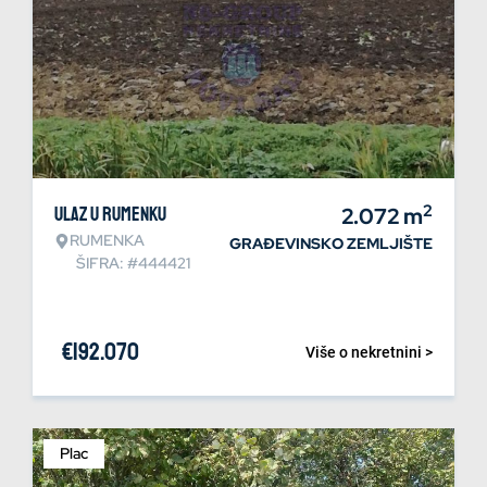
2
Ulaz u Rumenku
2.072
m
RUMENKA
GRAĐEVINSKO ZEMLJIŠTE
ŠIFRA: #444421
€
192.070
Više o nekretnini >
Plac