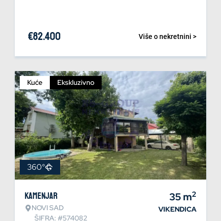
€
82.400
Više o nekretnini >
Kuće
Ekskluzivno
360°
2
Kamenjar
35
m
NOVI SAD
VIKENDICA
ŠIFRA: #574082