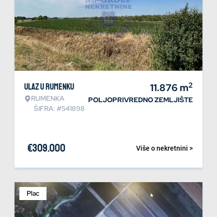
2
Ulaz u Rumenku
11.876
m
RUMENKA
POLJOPRIVREDNO ZEMLJIŠTE
ŠIFRA: #541898
€
309.000
Više o nekretnini >
Plac