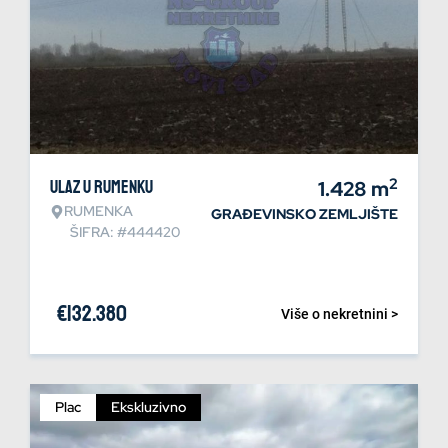
2
Ulaz u Rumenku
1.428
m
RUMENKA
GRAĐEVINSKO ZEMLJIŠTE
ŠIFRA: #444420
€
132.380
Više o nekretnini >
Plac
Ekskluzivno