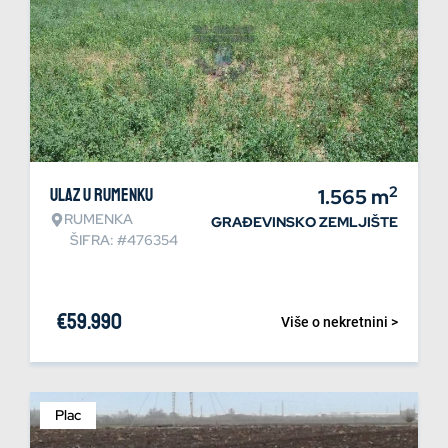
2
Ulaz u Rumenku
1.565
m
RUMENKA
GRAĐEVINSKO ZEMLJIŠTE
ŠIFRA: #476354
€
59.990
Više o nekretnini >
Plac