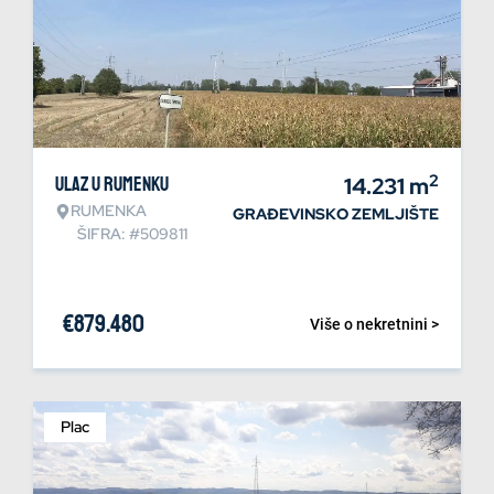
2
Ulaz u Rumenku
14.231
m
RUMENKA
GRAĐEVINSKO ZEMLJIŠTE
ŠIFRA: #509811
€
879.480
Više o nekretnini >
Plac