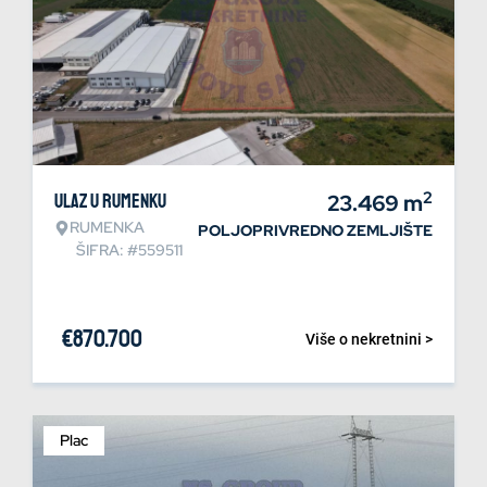
2
Ulaz u Rumenku
23.469
m
RUMENKA
POLJOPRIVREDNO ZEMLJIŠTE
ŠIFRA: #559511
€
870.700
Više o nekretnini >
Plac