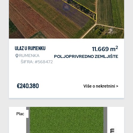
2
Ulaz u Rumenku
11.669
m
RUMENKA
POLJOPRIVREDNO ZEMLJIŠTE
ŠIFRA: #568472
€
240.380
Više o nekretnini >
Plac