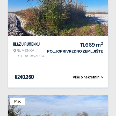
2
Ulaz u Rumenku
11.669
m
RUMENKA
POLJOPRIVREDNO ZEMLJIŠTE
ŠIFRA: #521334
€
240.360
Više o nekretnini >
Plac