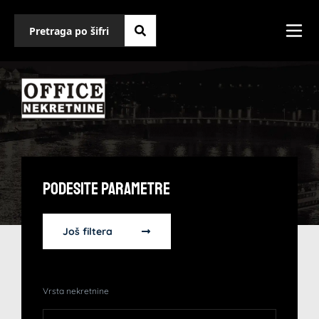
Podesite Parametre
Još filtera
Vrsta nekretnine