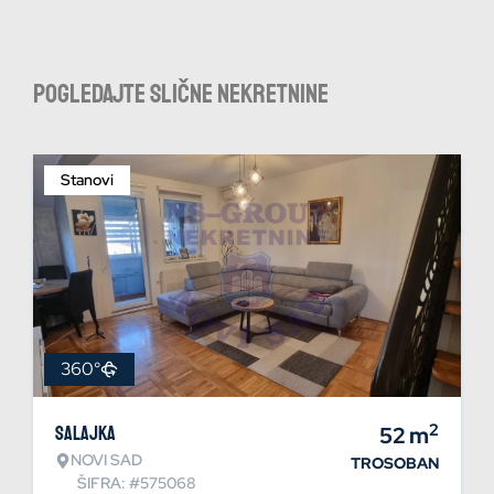
Pogledajte slične nekretnine
Stanovi
360°
2
Salajka
52
m
NOVI SAD
TROSOBAN
ŠIFRA: #575068