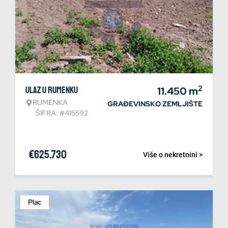
2
Ulaz u Rumenku
11.450
m
RUMENKA
GRAĐEVINSKO ZEMLJIŠTE
ŠIFRA: #415592
€
625.730
Više o nekretnini >
Plac