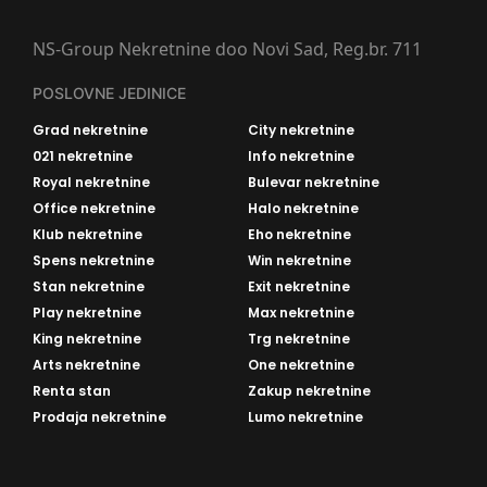
NS-Group Nekretnine doo Novi Sad, Reg.br. 711
POSLOVNE JEDINICE
Grad nekretnine
City nekretnine
021 nekretnine
Info nekretnine
Royal nekretnine
Bulevar nekretnine
Office nekretnine
Halo nekretnine
Klub nekretnine
Eho nekretnine
Spens nekretnine
Win nekretnine
Stan nekretnine
Exit nekretnine
Play nekretnine
Max nekretnine
King nekretnine
Trg nekretnine
Arts nekretnine
One nekretnine
Renta stan
Zakup nekretnine
Prodaja nekretnine
Lumo nekretnine