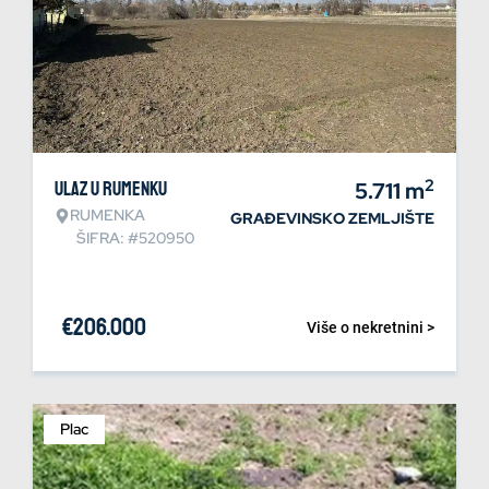
2
Ulaz u Rumenku
5.711
m
RUMENKA
GRAĐEVINSKO ZEMLJIŠTE
ŠIFRA: #520950
€
206.000
Više o nekretnini >
Plac