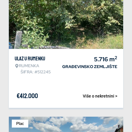
2
Ulaz u Rumenku
5.716
m
RUMENKA
GRAĐEVINSKO ZEMLJIŠTE
ŠIFRA: #512245
€
412.000
Više o nekretnini >
Plac