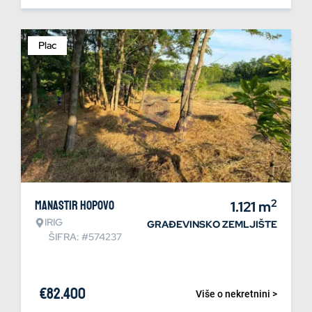
Plac
2
Manastir Hopovo
1.121
m
IRIG
GRAĐEVINSKO ZEMLJIŠTE
ŠIFRA: #574237
€
82.400
Više o nekretnini >