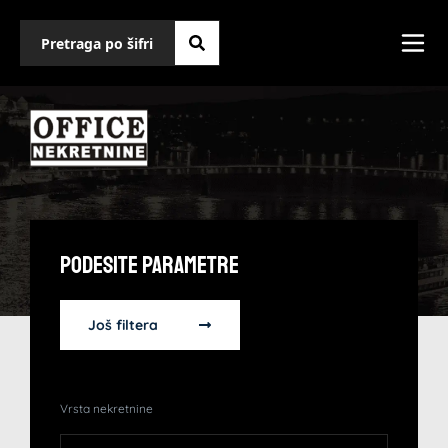
Podesite Parametre
Još filtera
Vrsta nekretnine