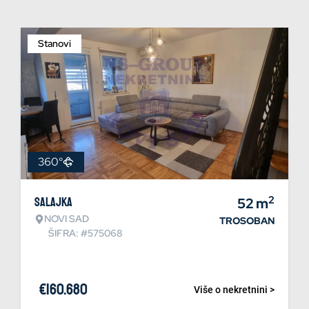
Stanovi
360°
2
Salajka
52
m
NOVI SAD
TROSOBAN
ŠIFRA: #575068
€
160.680
Više o nekretnini >