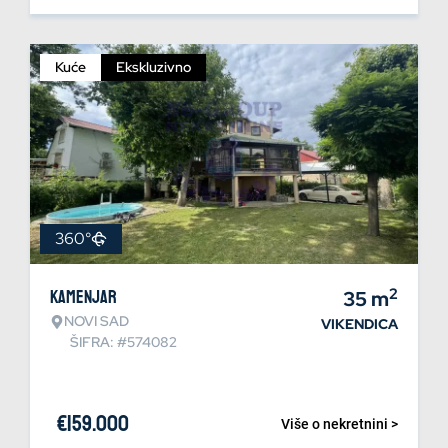
Kuće
Ekskluzivno
360°
2
Kamenjar
35
m
NOVI SAD
VIKENDICA
ŠIFRA: #574082
€
159.000
Više o nekretnini >