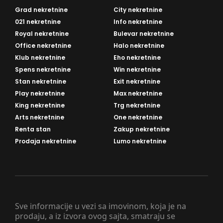
Grad nekretnine
City nekretnine
021 nekretnine
Info nekretnine
Royal nekretnine
Bulevar nekretnine
Office nekretnine
Halo nekretnine
Klub nekretnine
Eho nekretnine
Spens nekretnine
Win nekretnine
Stan nekretnine
Exit nekretnine
Play nekretnine
Max nekretnine
King nekretnine
Trg nekretnine
Arts nekretnine
One nekretnine
Renta stan
Zakup nekretnine
Prodaja nekretnine
Lumo nekretnine
Sve informacije u vezi sa imovinom, koja je na
prodaju, a iz izvora ovog sajta, smatraju se