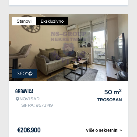
Stanovi
Ekskluzivno
360°
2
Grbavica
50
m
NOVI SAD
TROSOBAN
ŠIFRA: #573149
€
206.900
Više o nekretnini >