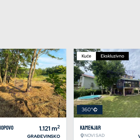
Kuće
Ekskluzivno
360°
2
Hopovo
1.121
m
Kamenjar
NOVI SAD
GRAĐEVINSKO