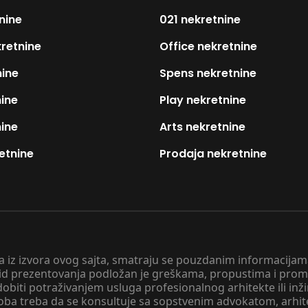
nine
021 nekretnine
kretnine
Office nekretnine
nine
Spens nekretnine
nine
Play nekretnine
nine
Arts nekretnine
etnine
Prodaja nekretnine
 a iz izvora ovog sajta, smatraju se pouzdanim informacijama
v vid prezentovanja podložan je greškama, propustima i pro
obiti potraživanjem usluga profesionalnog arhitekte ili inž
soba treba da se konsultuje sa sopstvenim advokatom, arhi