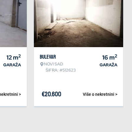
2
2
12
m
Bulevar
16
m
NOVI SAD
GARAŽA
GARAŽA
ŠIFRA: #512623
€
20.600
nekretnini >
Više o nekretnini >