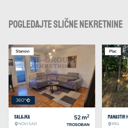
Pogledajte slične nekretnine
Stanovi
Plac
360°
2
Salajka
52
m
Manastir 
NOVI SAD
IRIG
TROSOBAN