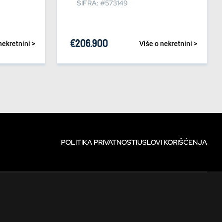
ŠIFRA: #573149
€
206.900
nekretnini >
Više o nekretnini >
POLITIKA PRIVATNOSTI
USLOVI KORIŠĆENJA