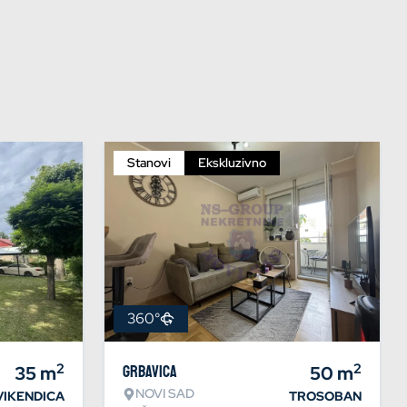
Stanovi
Ekskluzivno
360°
2
2
35
m
Grbavica
50
m
NOVI SAD
VIKENDICA
TROSOBAN