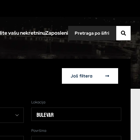
ite vašu nekretninu
Zaposleni
Još filtera
Lokacija
Bulevar
Površina