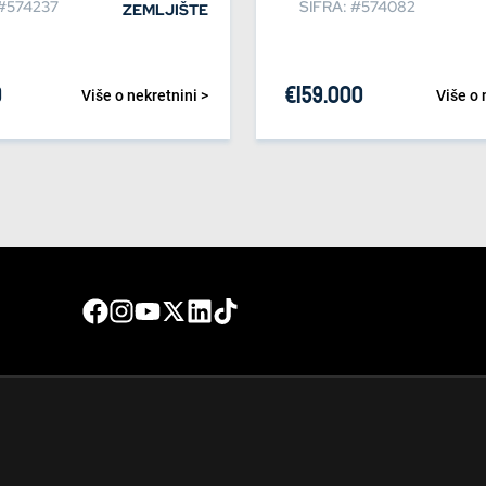
 #574237
ŠIFRA: #574082
ZEMLJIŠTE
0
€
159.000
Više o nekretnini >
Više o 