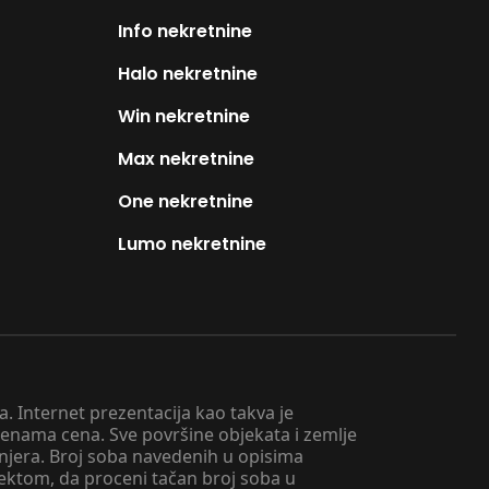
Info nekretnine
Halo nekretnine
Win nekretnine
Max nekretnine
One nekretnine
Lumo nekretnine
. Internet prezentacija kao takva je
menama cena. Sve površine objekata i zemlje
injera. Broj soba navedenih u opisima
tektom, da proceni tačan broj soba u