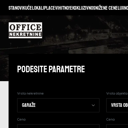
Stanovi
Kuće
Lokali
Placevi
Hitno!
Ekskluzivno
Snižene cene
Lux
N
Podesite Parametre
Vrsta nekretnine
Vrsta objekta
Cena
Cena