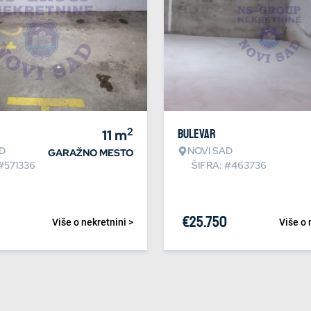
2
11
m
Bulevar
D
NOVI SAD
GARAŽNO MESTO
#571336
ŠIFRA: #463736
€
25.750
Više o nekretnini >
Više o 