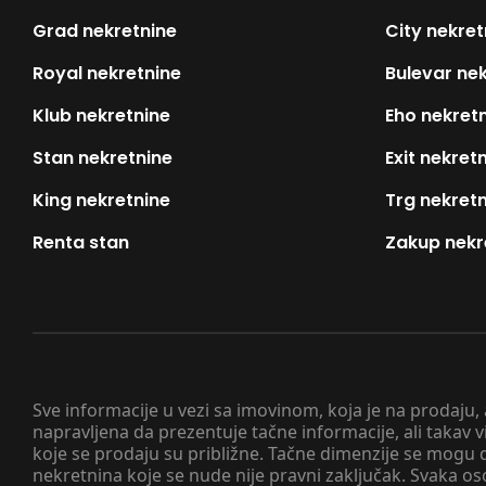
Grad nekretnine
City nekret
Royal nekretnine
Bulevar ne
Klub nekretnine
Eho nekret
Stan nekretnine
Exit nekret
King nekretnine
Trg nekret
Renta stan
Zakup nekr
Sve informacije u vezi sa imovinom, koja je na prodaju,
napravljena da prezentuje tačne informacije, ali taka
koje se prodaju su približne. Tačne dimenzije se mogu d
nekretnina koje se nude nije pravni zaključak. Svaka o