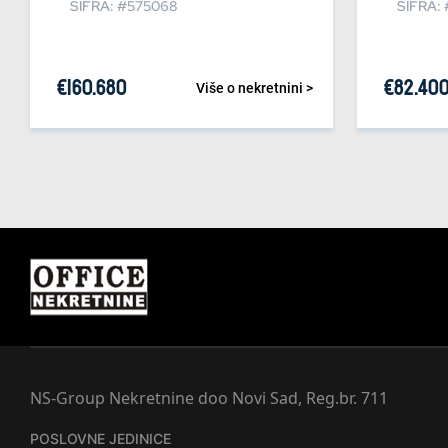
ŠIFRA: #575068
ŠIFRA:
€
160.680
€
82.40
Više o nekretnini >
NS-Group Nekretnine doo Novi Sad, Reg.br. 711
POSLOVNE JEDINICE