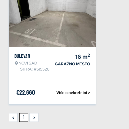
2
Bulevar
16
m
NOVI SAD
GARAŽNO MESTO
ŠIFRA: #515526
€
22.660
Više o nekretnini >
<
>
1