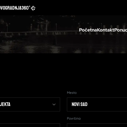
ovogradnja
360°
Početna
Kontakt
Ponud
Mesto
Površina