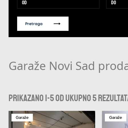
Pretraga
Garaže Novi Sad proda
Prikazano 1-5 od ukupno 5 rezultat
Garaže
Garaže