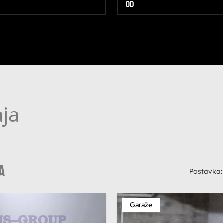
ja
a
Postavka:
Garaže