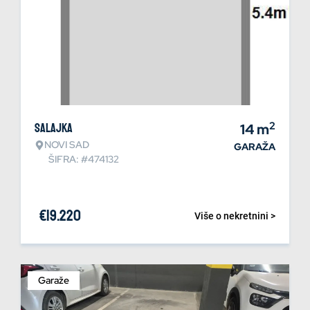
2
Salajka
14
m
NOVI SAD
GARAŽA
ŠIFRA: #474132
€
19.220
Više o nekretnini >
Garaže