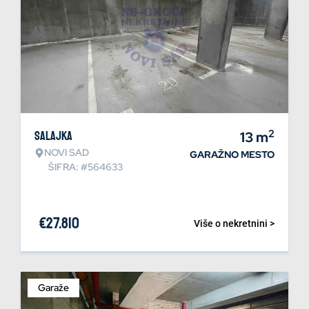
2
Salajka
13
m
NOVI SAD
GARAŽNO MESTO
ŠIFRA: #564633
€
27.810
Više o nekretnini >
Garaže