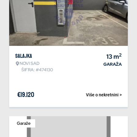
2
Salajka
13
m
NOVI SAD
GARAŽA
ŠIFRA: #474130
€
19.120
Više o nekretnini >
Garaže