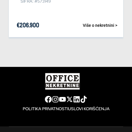
ŠIFRA: #573149
€
206.900
Više o nekretnini >
POLITIKA PRIVATNOSTI
USLOVI KORIŠĆENJA