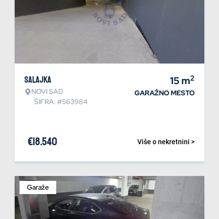
2
Salajka
15
m
NOVI SAD
GARAŽNO MESTO
ŠIFRA: #563984
€
18.540
Više o nekretnini >
Garaže