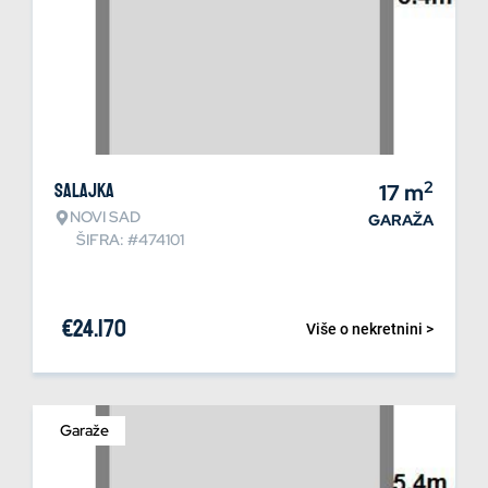
2
Salajka
17
m
NOVI SAD
GARAŽA
ŠIFRA: #474101
€
24.170
Više o nekretnini >
Garaže