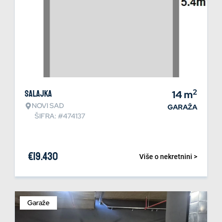
2
Salajka
14
m
NOVI SAD
GARAŽA
ŠIFRA: #474137
€
19.430
Više o nekretnini >
Garaže