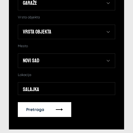
Vrsta objekta
Mesto
Lokacija
Salajka
Pretraga