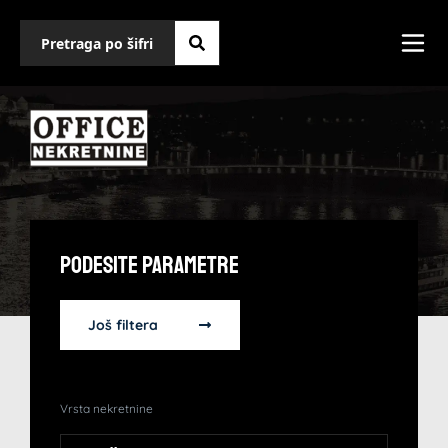
Podesite Parametre
Još filtera
Vrsta nekretnine