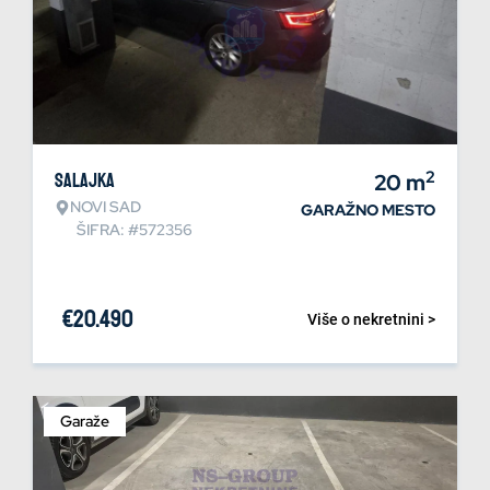
2
Salajka
20
m
NOVI SAD
GARAŽNO MESTO
ŠIFRA: #572356
€
20.490
Više o nekretnini >
Garaže