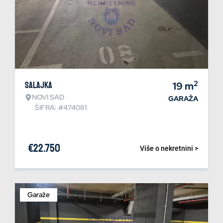
2
Salajka
19
m
NOVI SAD
GARAŽA
ŠIFRA: #474081
€
22.750
Više o nekretnini >
Garaže