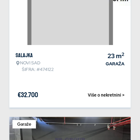
2
Salajka
23
m
NOVI SAD
GARAŽA
ŠIFRA: #474122
€
32.700
Više o nekretnini >
Garaže