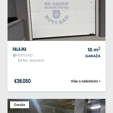
2
Salajka
18
m
NOVI SAD
GARAŽA
ŠIFRA: #564681
€
36.050
Više o nekretnini >
Garaže