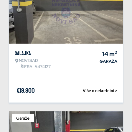
2
Salajka
14
m
NOVI SAD
GARAŽA
ŠIFRA: #474127
€
19.900
Više o nekretnini >
Garaže