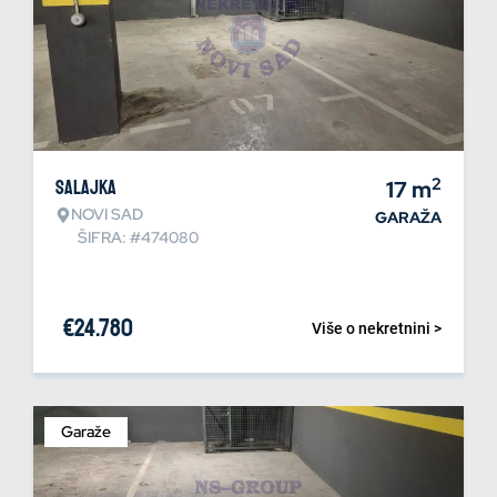
2
Salajka
17
m
NOVI SAD
GARAŽA
ŠIFRA: #474080
€
24.780
Više o nekretnini >
Garaže