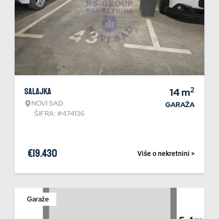
2
Salajka
14
m
NOVI SAD
GARAŽA
ŠIFRA: #474136
€
19.430
Više o nekretnini >
Garaže