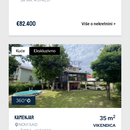
ŠIFRA: #574237
€
82.400
Više o nekretnini >
Kuće
Ekskluzivno
360°
2
Kamenjar
35
m
NOVI SAD
VIKENDICA