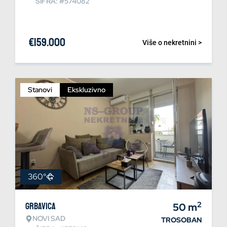
ŠIFRA: #574082
€
159.000
Više o nekretnini >
Stanovi
Ekskluzivno
360°
2
Grbavica
50
m
NOVI SAD
TROSOBAN