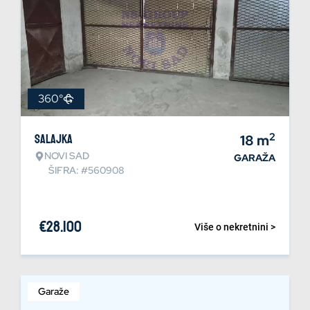
360°
2
Salajka
18
m
NOVI SAD
GARAŽA
ŠIFRA: #560908
€
28.100
Više o nekretnini >
Garaže