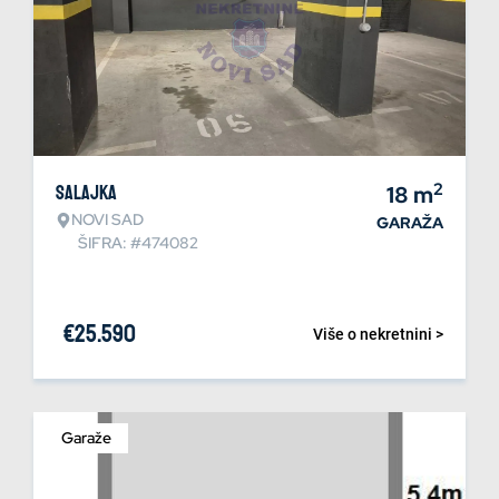
2
Salajka
18
m
NOVI SAD
GARAŽA
ŠIFRA: #474082
€
25.590
Više o nekretnini >
Garaže