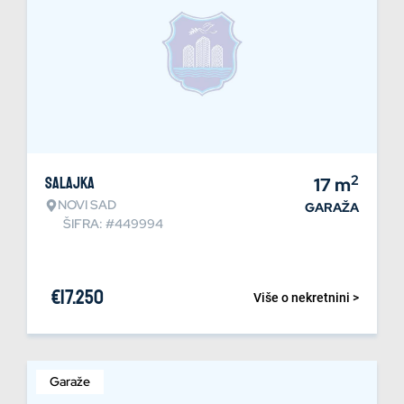
2
Salajka
17
m
NOVI SAD
GARAŽA
ŠIFRA: #449994
€
17.250
Više o nekretnini >
Garaže