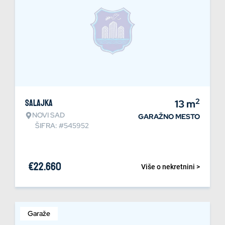
2
Salajka
13
m
NOVI SAD
GARAŽNO MESTO
ŠIFRA: #545952
€
22.660
Više o nekretnini >
Garaže