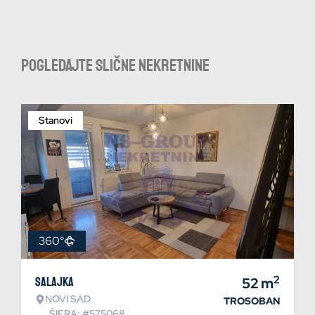
Pogledajte slične nekretnine
Stanovi
360°
2
Salajka
52
m
NOVI SAD
TROSOBAN
ŠIFRA: #575068