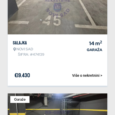
2
Salajka
14
m
NOVI SAD
GARAŽA
ŠIFRA: #474139
€
19.430
Više o nekretnini >
Garaže