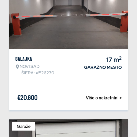
2
Salajka
17
m
NOVI SAD
GARAŽNO MESTO
ŠIFRA: #526270
€
20.600
Više o nekretnini >
Garaže