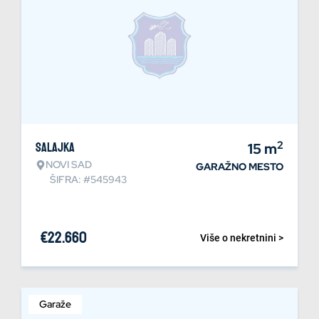
2
Salajka
15
m
NOVI SAD
GARAŽNO MESTO
ŠIFRA: #545943
€
22.660
Više o nekretnini >
Garaže