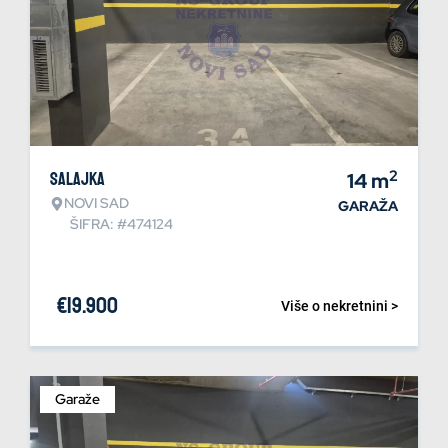
2
Salajka
14
m
NOVI SAD
GARAŽA
ŠIFRA: #474124
€
19.900
Više o nekretnini >
Garaže