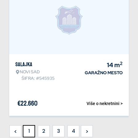
2
Salajka
14
m
NOVI SAD
GARAŽNO MESTO
ŠIFRA: #545935
€
22.660
Više o nekretnini >
<
>
1
2
3
4