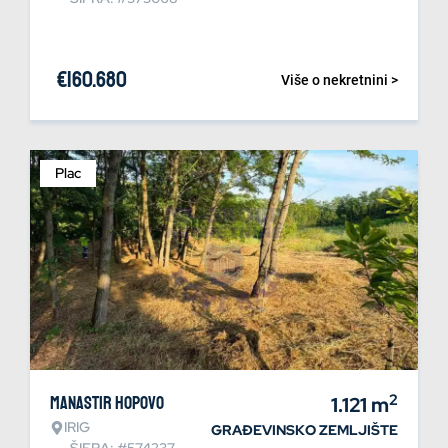
€
160.680
Više o nekretnini >
Plac
2
Manastir Hopovo
1.121
m
IRIG
GRAĐEVINSKO ZEMLJIŠTE