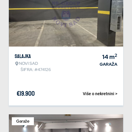
2
Salajka
14
m
NOVI SAD
GARAŽA
ŠIFRA: #474126
€
19.900
Više o nekretnini >
Garaže