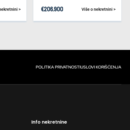
€
206.900
nekretnini >
Više o nekretnini >
POLITIKA PRIVATNOSTI
USLOVI KORIŠĆENJA
Info nekretnine