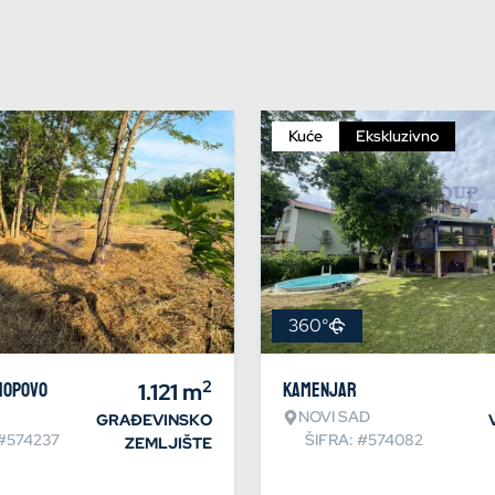
Kuće
Ekskluzivno
360°
2
Hopovo
1.121
m
Kamenjar
NOVI SAD
GRAĐEVINSKO
 #574237
ŠIFRA: #574082
ZEMLJIŠTE