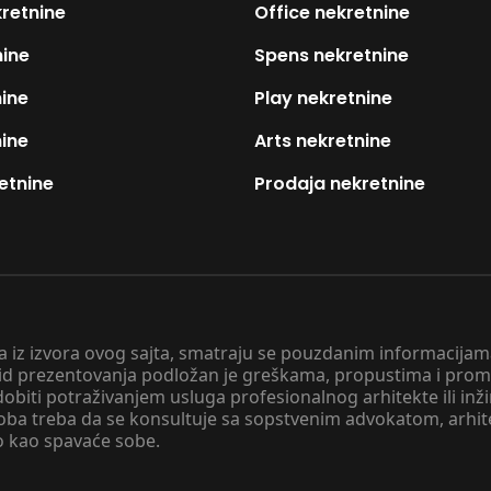
kretnine
Office nekretnine
nine
Spens nekretnine
nine
Play nekretnine
nine
Arts nekretnine
etnine
Prodaja nekretnine
 a iz izvora ovog sajta, smatraju se pouzdanim informacijama
v vid prezentovanja podložan je greškama, propustima i pro
obiti potraživanjem usluga profesionalnog arhitekte ili inž
soba treba da se konsultuje sa sopstvenim advokatom, arhi
o kao spavaće sobe.