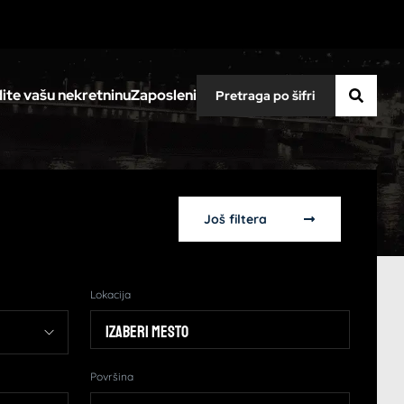
ite vašu nekretninu
Zaposleni
Još filtera
Lokacija
Izaberi mesto
Površina