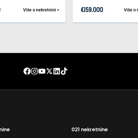
0
€
159.000
Više o nekretnini >
Više o 
nine
021 nekretnine