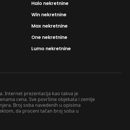
Halo nekretnine
Win nekretnine
Max nekretnine
One nekretnine
Lumo nekretnine
. Internet prezentacija kao takva je
menama cena. Sve površine objekata i zemlje
injera. Broj soba navedenih u opisima
tektom, da proceni tačan broj soba u