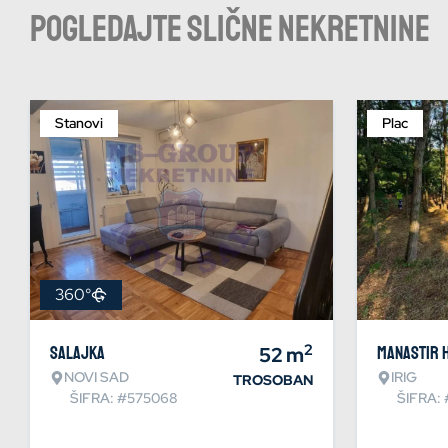
Pogledajte slične nekretnine
Stanovi
Plac
360°
2
Salajka
52
m
Manastir 
NOVI SAD
IRIG
TROSOBAN
ŠIFRA: #575068
ŠIFRA: