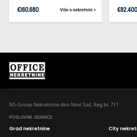
€
160.680
€
82.40
Više o nekretnini >
NS-Group Nekretnine doo Novi Sad, Reg.br. 711
POSLOVNE JEDINICE
Grad nekretnine
City nekret