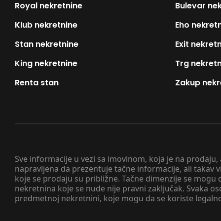
Royal nekretnine
Bulevar ne
Klub nekretnine
Eho nekret
Stan nekretnine
Exit nekret
King nekretnine
Trg nekret
Renta stan
Zakup nekr
Sve informacije u vezi sa imovinom, koja je na prodaju,
napravljena da prezentuje tačne informacije, ali taka
koje se prodaju su približne. Tačne dimenzije se mogu d
nekretnina koje se nude nije pravni zaključak. Svaka o
predmetnoj nekretnini, koje mogu da se koriste legaln