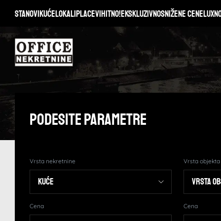
Stanovi
Kuće
Lokali
Placevi
Hitno!
Ekskluzivno
Snižene cene
Lux
N
Podesite Parametre
Vrsta nekretnine
Vrsta objekta
Cena
Cena