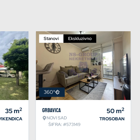
Stanovi
Ekskluzivno
360°
2
2
35
m
Grbavica
50
m
NOVI SAD
VIKENDICA
TROSOBAN
ŠIFRA: #573149