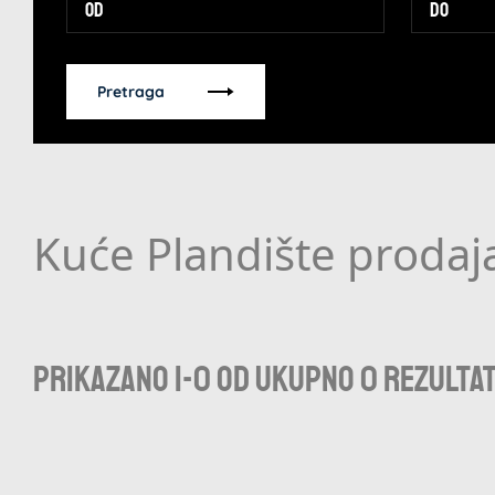
Pretraga
Kuće Plandište prodaj
Prikazano 1-0 od ukupno 0 rezulta