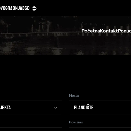
ovogradnja
360°
Početna
Kontakt
Ponud
Mesto
Površina