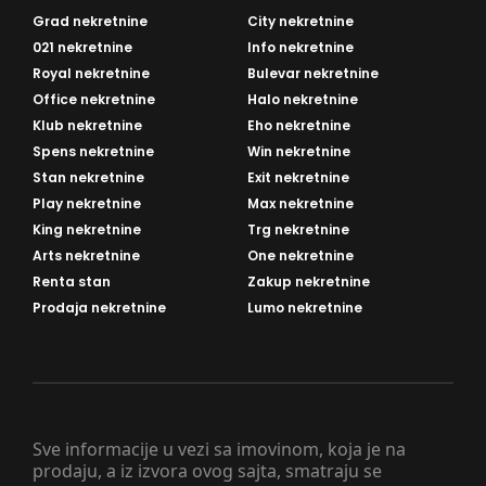
Grad nekretnine
City nekretnine
021 nekretnine
Info nekretnine
Royal nekretnine
Bulevar nekretnine
Office nekretnine
Halo nekretnine
Klub nekretnine
Eho nekretnine
Spens nekretnine
Win nekretnine
Stan nekretnine
Exit nekretnine
Play nekretnine
Max nekretnine
King nekretnine
Trg nekretnine
Arts nekretnine
One nekretnine
Renta stan
Zakup nekretnine
Prodaja nekretnine
Lumo nekretnine
Sve informacije u vezi sa imovinom, koja je na
prodaju, a iz izvora ovog sajta, smatraju se