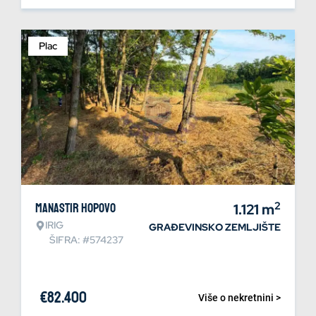
Plac
2
Manastir Hopovo
1.121
m
IRIG
GRAĐEVINSKO ZEMLJIŠTE
ŠIFRA: #574237
€
82.400
Više o nekretnini >