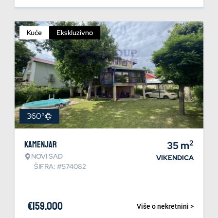
Kuće
Ekskluzivno
360°
2
Kamenjar
35
m
NOVI SAD
VIKENDICA
ŠIFRA: #574082
€
159.000
Više o nekretnini >