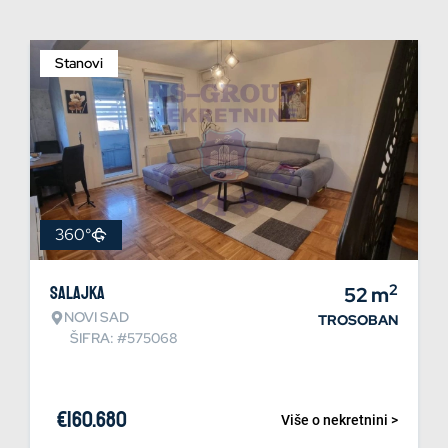
Stanovi
360°
2
Salajka
52
m
NOVI SAD
TROSOBAN
ŠIFRA: #575068
€
160.680
Više o nekretnini >