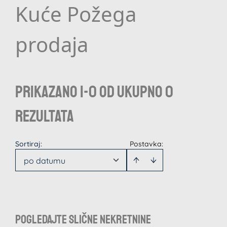
Kuće Požega
prodaja
Prikazano 1-0 od ukupno 0
rezultata
Sortiraj
:
Postavka:
po datumu
Pogledajte slične nekretnine