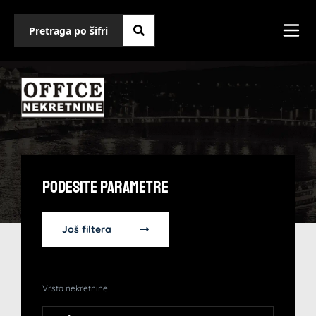
Podesite Parametre
Još filtera
Vrsta nekretnine