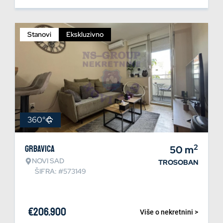
Stanovi
Ekskluzivno
360°
2
Grbavica
50
m
NOVI SAD
TROSOBAN
ŠIFRA: #573149
€
206.900
Više o nekretnini >