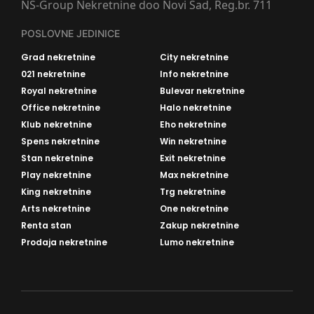
NS-Group Nekretnine doo Novi Sad, Reg.br. 711
POSLOVNE JEDINICE
Grad nekretnine
City nekretnine
021 nekretnine
Info nekretnine
Royal nekretnine
Bulevar nekretnine
Office nekretnine
Halo nekretnine
Klub nekretnine
Eho nekretnine
Spens nekretnine
Win nekretnine
Stan nekretnine
Exit nekretnine
Play nekretnine
Max nekretnine
King nekretnine
Trg nekretnine
Arts nekretnine
One nekretnine
Renta stan
Zakup nekretnine
Prodaja nekretnine
Lumo nekretnine