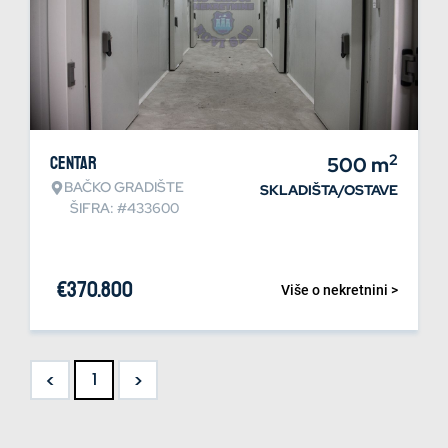
2
Centar
500
m
BAČKO GRADIŠTE
SKLADIŠTA/OSTAVE
ŠIFRA: #433600
€
370.800
Više o nekretnini >
<
>
1