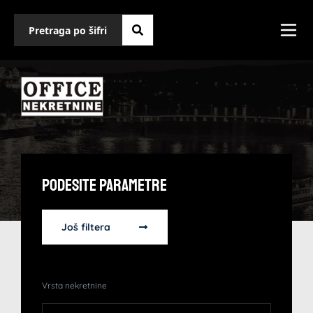
Podesite Parametre
Još filtera
Vrsta nekretnine