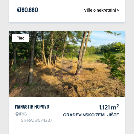
€
160.680
Više o nekretnini >
Plac
2
Manastir Hopovo
1.121
m
IRIG
GRAĐEVINSKO ZEMLJIŠTE
ŠIFRA: #574237