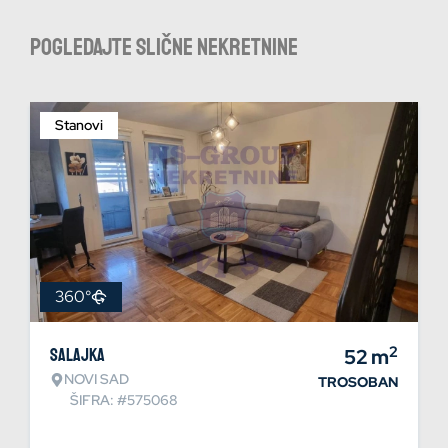
Pogledajte slične nekretnine
Stanovi
360°
2
Salajka
52
m
NOVI SAD
TROSOBAN
ŠIFRA: #575068