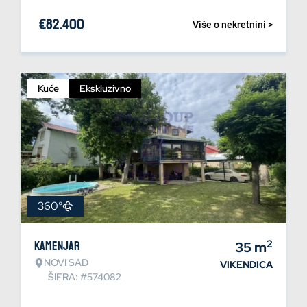
€
82.400
Više o nekretnini >
Kuće
Ekskluzivno
360°
2
Kamenjar
35
m
NOVI SAD
VIKENDICA
ŠIFRA: #574082