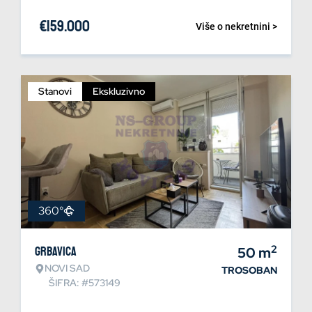
€
159.000
Više o nekretnini >
Stanovi
Ekskluzivno
360°
2
Grbavica
50
m
NOVI SAD
TROSOBAN
ŠIFRA: #573149