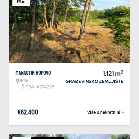
Plac
2
Manastir Hopovo
1.121
m
IRIG
GRAĐEVINSKO ZEMLJIŠTE
ŠIFRA: #574237
€
82.400
Više o nekretnini >