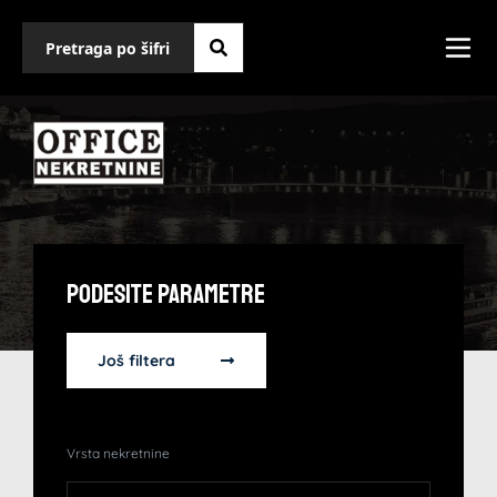
Podesite Parametre
Još filtera
Vrsta nekretnine