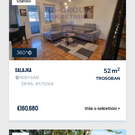
Stanovi
360°
2
Salajka
52
m
NOVI SAD
TROSOBAN
ŠIFRA: #575068
€
160.680
Više o nekretnini >