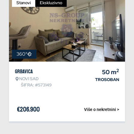
Stanovi
Ekskluzivno
360°
2
Grbavica
50
m
NOVI SAD
TROSOBAN
ŠIFRA: #573149
€
206.900
Više o nekretnini >