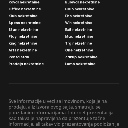
Royal nekretnine
Bulevar nekretnine
Office nekretnine
Halo nekretnine
Klub nekretnine
Eho nekretnine
Spens nekretnine
Win nekretnine
Stan nekretnine
Exit nekretnine
Play nekretnine
Max nekretnine
King nekretnine
Trg nekretnine
Arts nekretnine
One nekretnine
Renta stan
Zakup nekretnine
Prodaja nekretnine
Lumo nekretnine
Sve informacije u vezi sa imovinom, koja je na
prodaju, a iz izvora ovog sajta, smatraju se
pouzdanim informacijama. Internet prezentacija
kao takva je napravljena da prezentuje tačne
informacije, ali takav vid prezentovanja podložan je