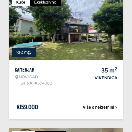
Kuće
Ekskluzivno
360°
2
Kamenjar
35
m
NOVI SAD
VIKENDICA
ŠIFRA: #574082
€
159.000
Više o nekretnini >