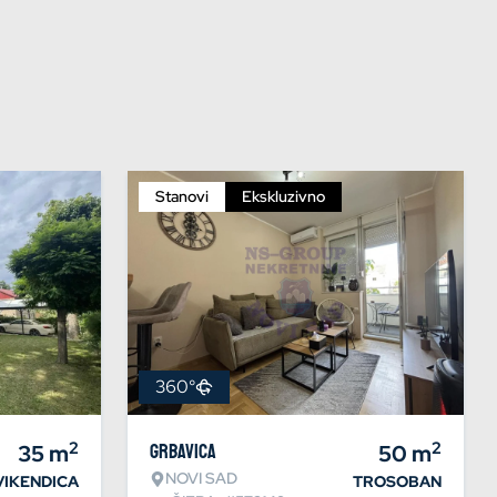
Stanovi
Ekskluzivno
360°
2
2
35
m
Grbavica
50
m
NOVI SAD
VIKENDICA
TROSOBAN