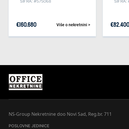
ŠIFRA: #575068
ŠIFRA:
€
160.680
€
82.40
Više o nekretnini >
NS-Group Nekretnine doo Novi Sad, Reg.br. 711
POSLOVNE JEDINICE