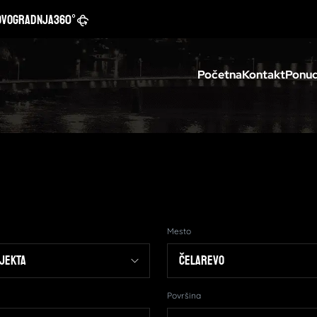
ovogradnja
360°
Početna
Kontakt
Ponud
Mesto
Površina