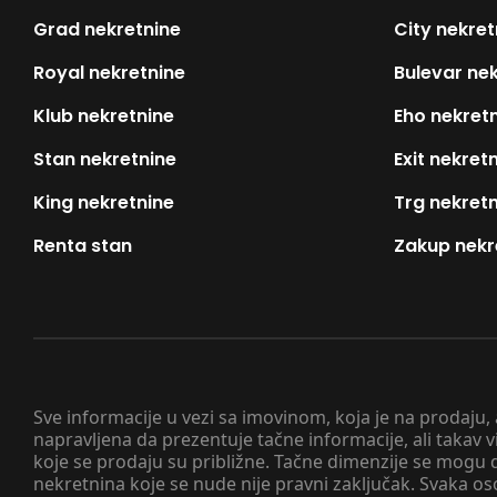
Grad nekretnine
City nekret
Royal nekretnine
Bulevar ne
Klub nekretnine
Eho nekret
Stan nekretnine
Exit nekret
King nekretnine
Trg nekret
Renta stan
Zakup nekr
Sve informacije u vezi sa imovinom, koja je na prodaju,
napravljena da prezentuje tačne informacije, ali taka
koje se prodaju su približne. Tačne dimenzije se mogu d
nekretnina koje se nude nije pravni zaključak. Svaka o