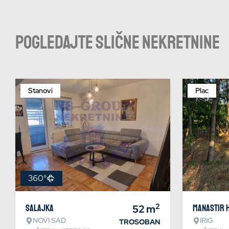
Pogledajte slične nekretnine
Stanovi
Plac
360°
2
Salajka
52
m
Manastir 
NOVI SAD
IRIG
TROSOBAN