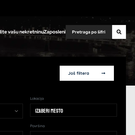
ite vašu nekretninu
Zaposleni
Još filtera
Lokacija
Izaberi mesto
Površina