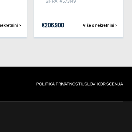
ŠIFRA: #573149
€
206.900
nekretnini >
Više o nekretnini >
POLITIKA PRIVATNOSTI
USLOVI KORIŠĆENJA