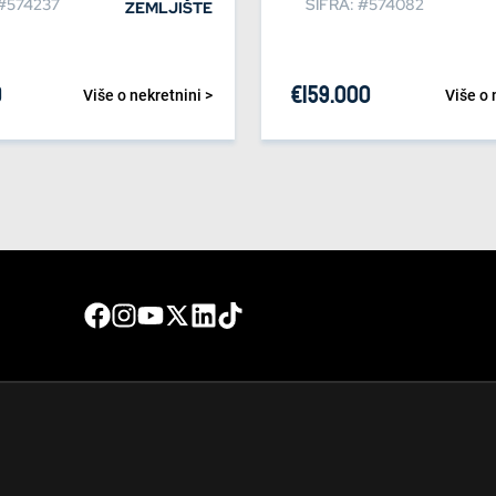
 #574237
ŠIFRA: #574082
ZEMLJIŠTE
0
€
159.000
Više o nekretnini >
Više o 