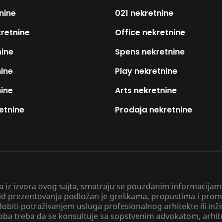
nine
021 nekretnine
kretnine
Office nekretnine
nine
Spens nekretnine
nine
Play nekretnine
nine
Arts nekretnine
etnine
Prodaja nekretnine
 a iz izvora ovog sajta, smatraju se pouzdanim informacijama
v vid prezentovanja podložan je greškama, propustima i pro
obiti potraživanjem usluga profesionalnog arhitekte ili inž
soba treba da se konsultuje sa sopstvenim advokatom, arhi