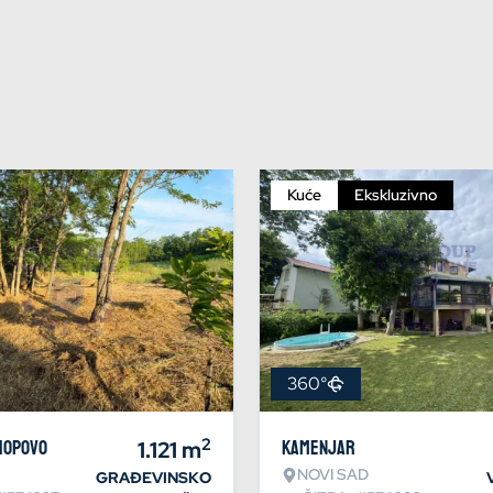
Kuće
Ekskluzivno
360°
2
Hopovo
1.121
m
Kamenjar
NOVI SAD
GRAĐEVINSKO