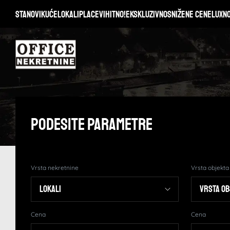
Stanovi
Kuće
Lokali
Placevi
Hitno!
Ekskluzivno
Snižene cene
Lux
N
Podesite Parametre
Vrsta nekretnine
Vrsta objekta
Cena
Cena