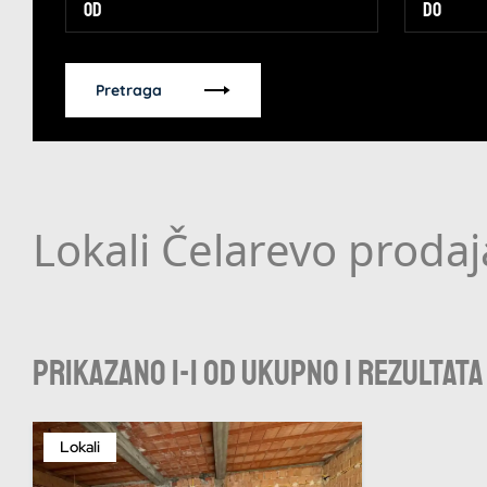
Pretraga
Lokali Čelarevo prodaj
Prikazano 1-1 od ukupno 1 rezultata
Lokali