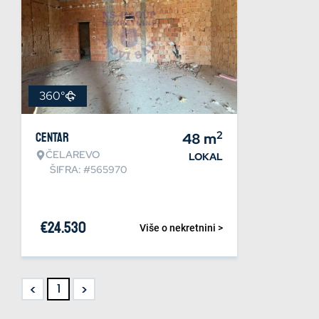
360°
2
Centar
48
m
ČELAREVO
LOKAL
ŠIFRA: #565970
€
24.530
Više o nekretnini >
<
>
1