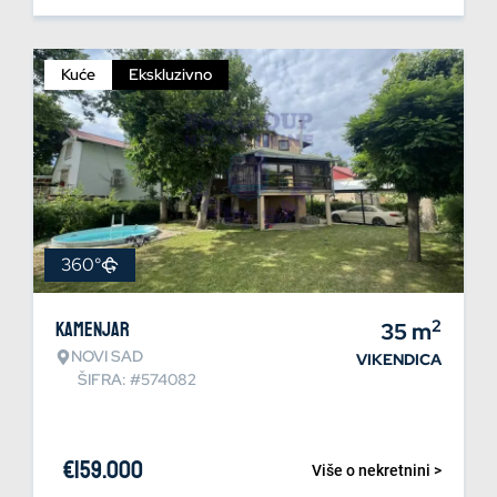
Kuće
Ekskluzivno
360°
2
Kamenjar
35
m
NOVI SAD
VIKENDICA
ŠIFRA: #574082
€
159.000
Više o nekretnini >