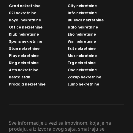
Grad nekretnine
City nekretnine
021 nekretnine
Info nekretnine
Royal nekretnine
Bulevar nekretnine
Office nekretnine
Halo nekretnine
Klub nekretnine
Eho nekretnine
Spens nekretnine
Win nekretnine
Stan nekretnine
Exit nekretnine
Play nekretnine
Max nekretnine
King nekretnine
Trg nekretnine
Arts nekretnine
One nekretnine
Renta stan
Zakup nekretnine
Prodaja nekretnine
Lumo nekretnine
Sve informacije u vezi sa imovinom, koja je na
prodaju, a iz izvora ovog sajta, smatraju se