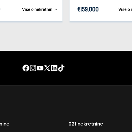
0
€
159.000
Više o nekretnini >
Više o 
nine
021 nekretnine