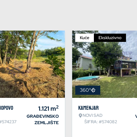
Kuće
Ekskluzivno
360°
2
Hopovo
1.121
m
Kamenjar
NOVI SAD
GRAĐEVINSKO
 #574237
ŠIFRA: #574082
ZEMLJIŠTE