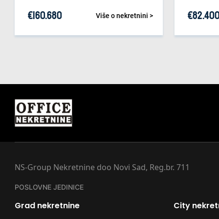
€
160.680
€
82.40
Više o nekretnini >
NS-Group Nekretnine doo Novi Sad, Reg.br. 711
POSLOVNE JEDINICE
Grad nekretnine
City nekret