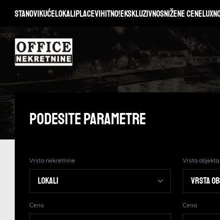
Stanovi
Kuće
Lokali
Placevi
Hitno!
Ekskluzivno
Snižene cene
Lux
N
Podesite Parametre
Vrsta nekretnine
Vrsta objekta
Cena
Cena