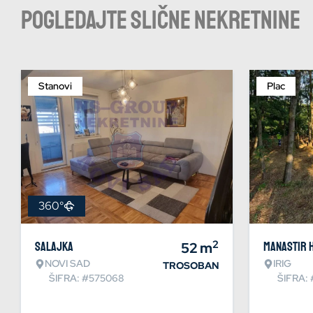
Pogledajte slične nekretnine
Stanovi
Plac
360°
2
Salajka
52
m
Manastir 
NOVI SAD
IRIG
TROSOBAN
ŠIFRA: #575068
ŠIFRA: