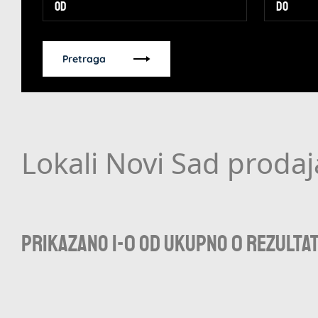
Pretraga
Lokali Novi Sad prodaj
Prikazano 1-0 od ukupno 0 rezulta