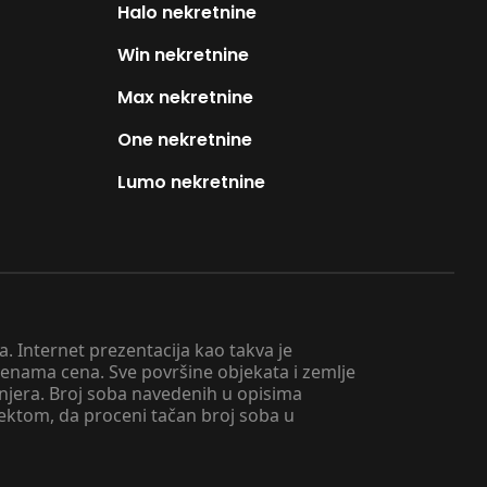
Halo nekretnine
Win nekretnine
Max nekretnine
One nekretnine
Lumo nekretnine
. Internet prezentacija kao takva je
menama cena. Sve površine objekata i zemlje
injera. Broj soba navedenih u opisima
tektom, da proceni tačan broj soba u