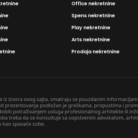
kretnine
Office nekretnine
nine
Spens nekretnine
nine
Play nekretnine
nine
Arts nekretnine
etnine
Prodaja nekretnine
 a iz izvora ovog sajta, smatraju se pouzdanim informacijama
v vid prezentovanja podložan je greškama, propustima i pro
obiti potraživanjem usluga profesionalnog arhitekte ili inž
soba treba da se konsultuje sa sopstvenim advokatom, arhi
o kao spavaće sobe.