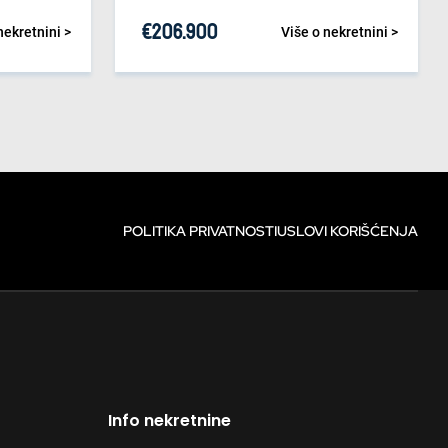
€
206.900
nekretnini >
Više o nekretnini >
POLITIKA PRIVATNOSTI
USLOVI KORIŠĆENJA
Info nekretnine