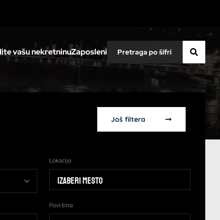
ite vašu nekretninu
Zaposleni
Još filtera
Lokacija
Izaberi mesto
Površina