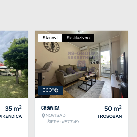
Stanovi
Ekskluzivno
360°
2
2
35
m
Grbavica
50
m
NOVI SAD
VIKENDICA
TROSOBAN
ŠIFRA: #573149