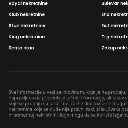
Royal nekretnine
Bulevar ne
Klub nekretnine
Eho nekret
Stan nekretnine
Exit nekret
King nekretnine
Trg nekret
Renta stan
Zakup nekr
Sve informacije u vezi sa imovinom, koja je na prodaju,
napravljena da prezentuje tačne informacije, ali taka
koje se prodaju su približne. Tačne dimenzije se mogu d
nekretnina koje se nude nije pravni zaključak. Svaka o
predmetnoj nekretnini, koje mogu da se koriste legaln