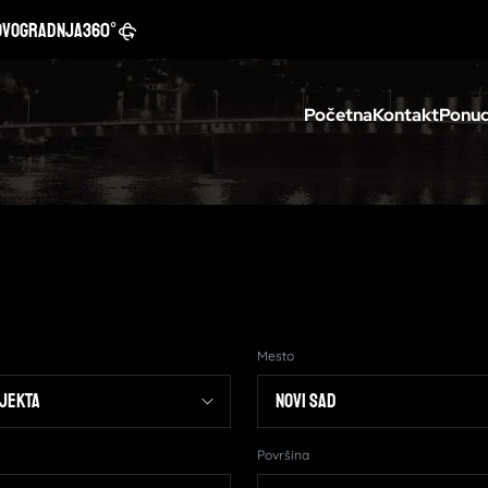
ovogradnja
360°
Početna
Kontakt
Ponud
Mesto
Površina