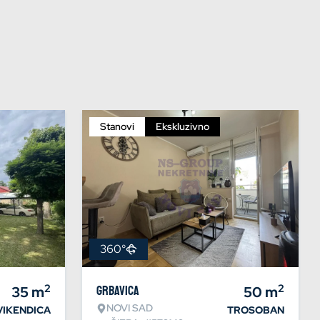
Stanovi
Ekskluzivno
360°
2
2
35
m
Grbavica
50
m
NOVI SAD
VIKENDICA
TROSOBAN