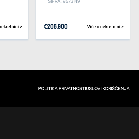
ŠIFRA: #573149
€
206.900
nekretnini >
Više o nekretnini >
POLITIKA PRIVATNOSTI
USLOVI KORIŠĆENJA