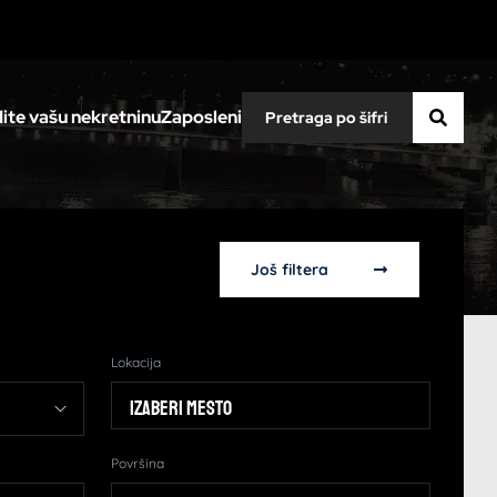
ite vašu nekretninu
Zaposleni
Još filtera
Lokacija
Izaberi mesto
Površina