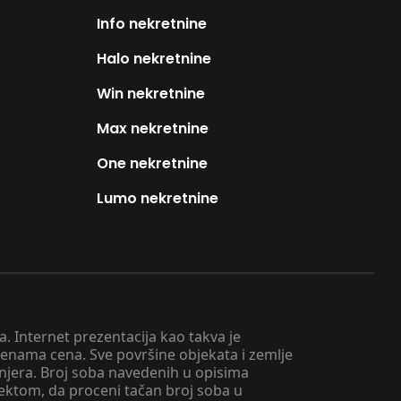
Info nekretnine
Halo nekretnine
Win nekretnine
Max nekretnine
One nekretnine
Lumo nekretnine
. Internet prezentacija kao takva je
menama cena. Sve površine objekata i zemlje
injera. Broj soba navedenih u opisima
tektom, da proceni tačan broj soba u