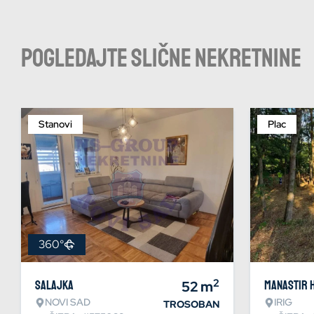
Pogledajte slične nekretnine
Stanovi
Plac
360°
2
Salajka
52
m
Manastir 
NOVI SAD
IRIG
TROSOBAN