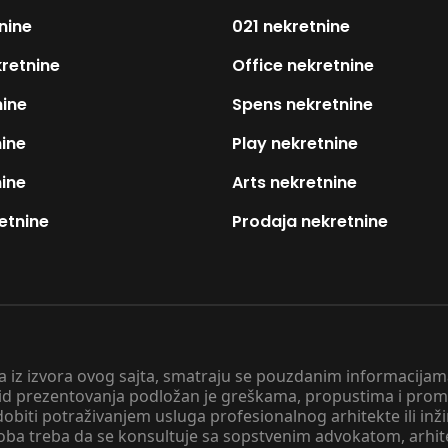
nine
021 nekretnine
kretnine
Office nekretnine
nine
Spens nekretnine
nine
Play nekretnine
nine
Arts nekretnine
etnine
Prodaja nekretnine
 a iz izvora ovog sajta, smatraju se pouzdanim informacijama
v vid prezentovanja podložan je greškama, propustima i pro
obiti potraživanjem usluga profesionalnog arhitekte ili inž
soba treba da se konsultuje sa sopstvenim advokatom, arhi