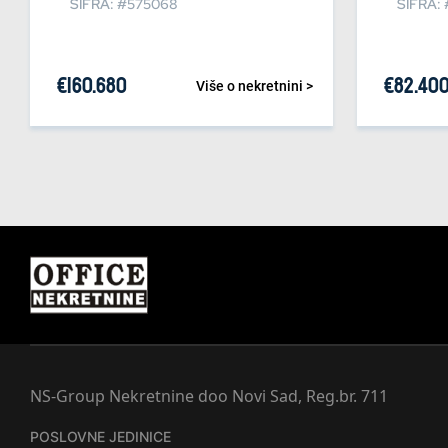
ŠIFRA: #575068
ŠIFRA:
€
160.680
€
82.40
Više o nekretnini >
NS-Group Nekretnine doo Novi Sad, Reg.br. 711
POSLOVNE JEDINICE