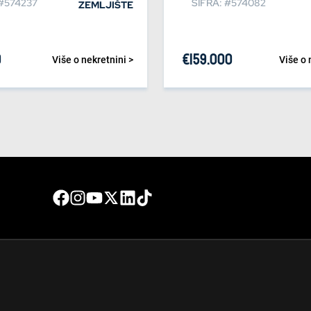
 #574237
ŠIFRA: #574082
ZEMLJIŠTE
0
€
159.000
Više o nekretnini >
Više o 