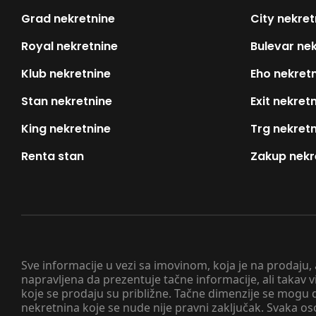
Grad nekretnine
City nekret
Royal nekretnine
Bulevar ne
Klub nekretnine
Eho nekret
Stan nekretnine
Exit nekret
King nekretnine
Trg nekret
Renta stan
Zakup nekr
Sve informacije u vezi sa imovinom, koja je na prodaju,
napravljena da prezentuje tačne informacije, ali taka
koje se prodaju su približne. Tačne dimenzije se mogu d
nekretnina koje se nude nije pravni zaključak. Svaka o