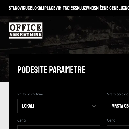
Stanovi
Kuće
Lokali
Placevi
Hitno!
Ekskluzivno
Snižene cene
Lux
N
Podesite Parametre
Vrsta nekretnine
Vrsta objekta
Cena
Cena