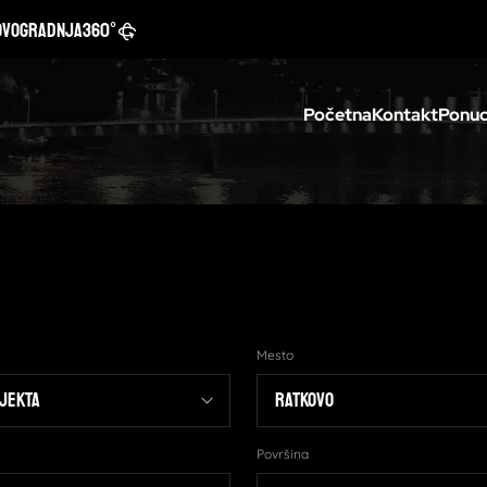
ovogradnja
360°
Početna
Kontakt
Ponud
Mesto
Površina