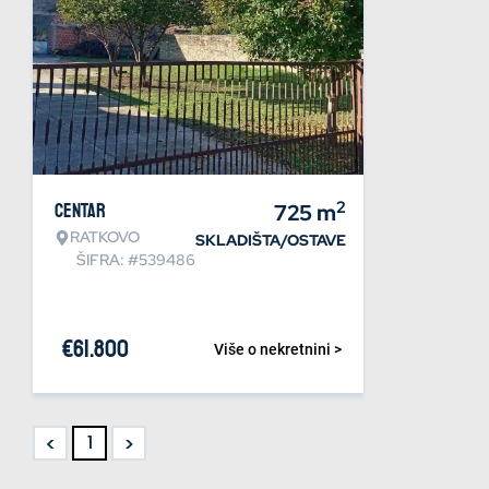
2
Centar
725
m
RATKOVO
SKLADIŠTA/OSTAVE
ŠIFRA: #539486
€
61.800
Više o nekretnini >
<
>
1