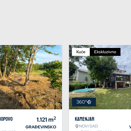
Kuće
Ekskluzivno
360°
2
Hopovo
1.121
m
Kamenjar
NOVI SAD
GRAĐEVINSKO