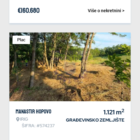
€
160.680
Više o nekretnini >
Plac
2
Manastir Hopovo
1.121
m
IRIG
GRAĐEVINSKO ZEMLJIŠTE
ŠIFRA: #574237