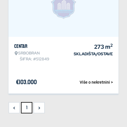
2
Centar
273
m
SRBOBRAN
SKLADIŠTA/OSTAVE
ŠIFRA: #512849
€
103.000
Više o nekretnini >
<
>
1