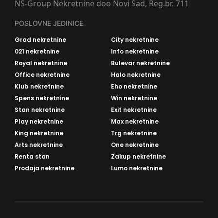
NS-Group Nekretnine doo Novi Sad, Reg.br. 711
POSLOVNE JEDINICE
Grad nekretnine
City nekretnine
021 nekretnine
Info nekretnine
Royal nekretnine
Bulevar nekretnine
Office nekretnine
Halo nekretnine
Klub nekretnine
Eho nekretnine
Spens nekretnine
Win nekretnine
Stan nekretnine
Exit nekretnine
Play nekretnine
Max nekretnine
King nekretnine
Trg nekretnine
Arts nekretnine
One nekretnine
Renta stan
Zakup nekretnine
Prodaja nekretnine
Lumo nekretnine