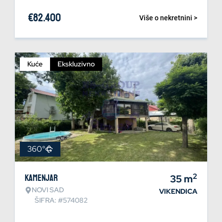
€
82.400
Više o nekretnini >
Kuće
Ekskluzivno
360°
2
Kamenjar
35
m
NOVI SAD
VIKENDICA
ŠIFRA: #574082