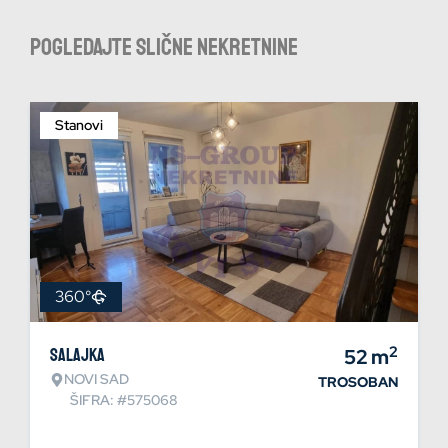
Pogledajte slične nekretnine
Stanovi
360°
2
Salajka
52
m
NOVI SAD
TROSOBAN
ŠIFRA: #575068