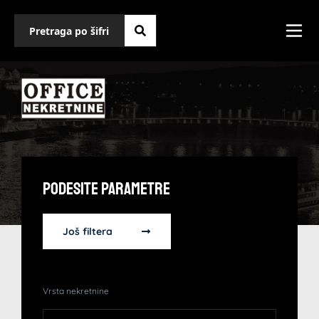
Podesite Parametre
Još filtera
Vrsta nekretnine