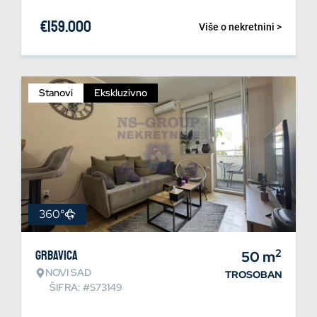
€
159.000
Više o nekretnini >
Stanovi
Ekskluzivno
360°
2
Grbavica
50
m
NOVI SAD
TROSOBAN
ŠIFRA: #573149