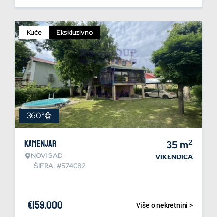
Kuće
Ekskluzivno
360°
2
Kamenjar
35
m
NOVI SAD
VIKENDICA
ŠIFRA: #574082
€
159.000
Više o nekretnini >