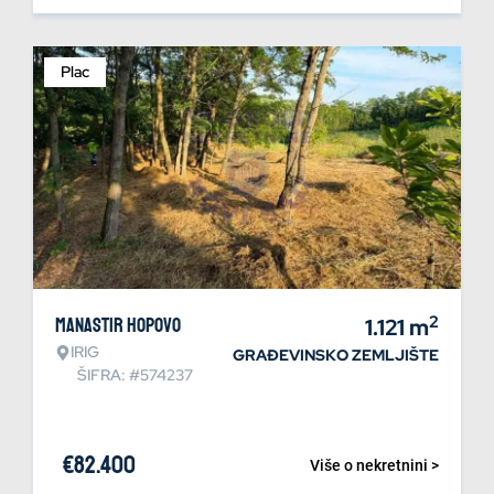
Plac
2
Manastir Hopovo
1.121
m
IRIG
GRAĐEVINSKO ZEMLJIŠTE
ŠIFRA: #574237
€
82.400
Više o nekretnini >