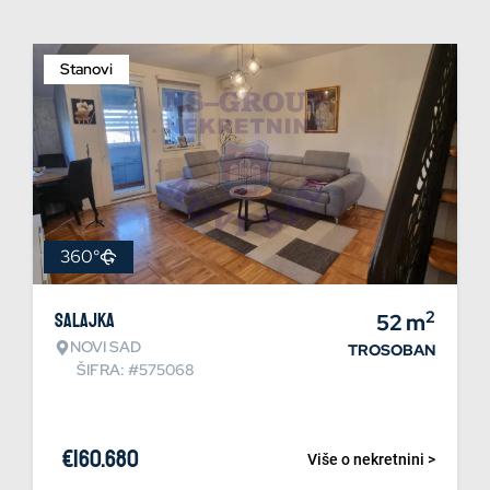
Stanovi
360°
2
Salajka
52
m
NOVI SAD
TROSOBAN
ŠIFRA: #575068
€
160.680
Više o nekretnini >