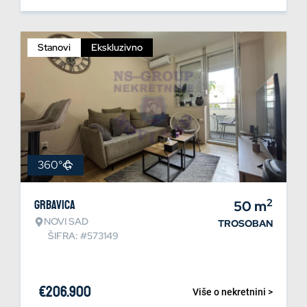
Stanovi
Ekskluzivno
360°
2
Grbavica
50
m
NOVI SAD
TROSOBAN
ŠIFRA: #573149
€
206.900
Više o nekretnini >