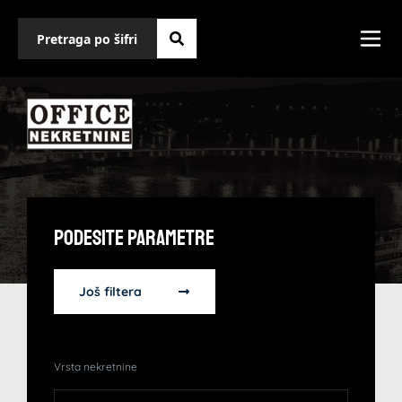
Podesite Parametre
Još filtera
Vrsta nekretnine