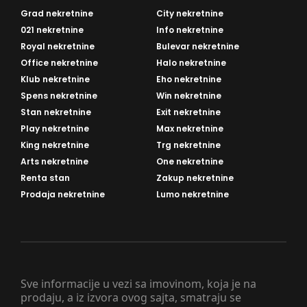
Grad nekretnine
City nekretnine
021 nekretnine
Info nekretnine
Royal nekretnine
Bulevar nekretnine
Office nekretnine
Halo nekretnine
Klub nekretnine
Eho nekretnine
Spens nekretnine
Win nekretnine
Stan nekretnine
Exit nekretnine
Play nekretnine
Max nekretnine
King nekretnine
Trg nekretnine
Arts nekretnine
One nekretnine
Renta stan
Zakup nekretnine
Prodaja nekretnine
Lumo nekretnine
Sve informacije u vezi sa imovinom, koja je na
prodaju, a iz izvora ovog sajta, smatraju se