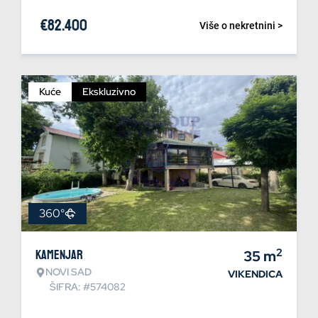
€
82.400
Više o nekretnini >
Kuće
Ekskluzivno
360°
2
Kamenjar
35
m
NOVI SAD
VIKENDICA
ŠIFRA: #574082