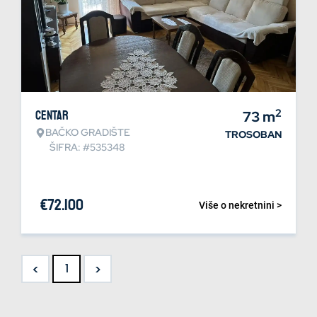
2
Centar
73
m
BAČKO GRADIŠTE
TROSOBAN
ŠIFRA: #535348
€
72.100
Više o nekretnini >
<
>
1