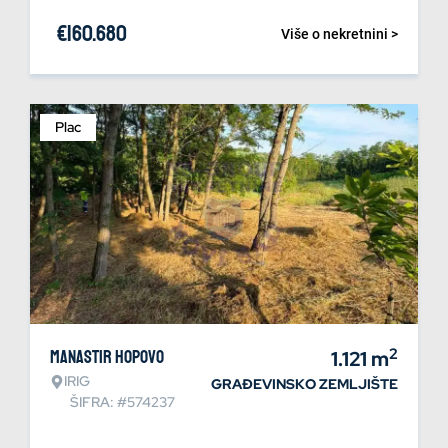
€
160.680
Više o nekretnini >
Plac
2
Manastir Hopovo
1.121
m
IRIG
GRAĐEVINSKO ZEMLJIŠTE
ŠIFRA: #574237