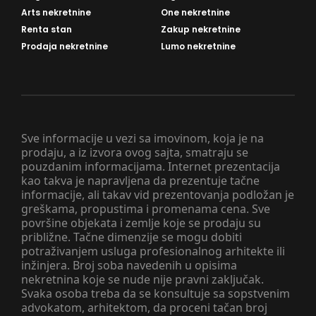
Arts nekretnine
One nekretnine
Renta stan
Zakup nekretnine
Prodaja nekretnine
Lumo nekretnine
Sve informacije u vezi sa imovinom, koja je na
prodaju, a iz izvora ovog sajta, smatraju se
pouzdanim informacijama. Internet prezentacija
kao takva je napravljena da prezentuje tačne
informacije, ali takav vid prezentovanja podložan je
greškama, propustima i promenama cena. Sve
površine objekata i zemlje koje se prodaju su
približne. Tačne dimenzije se mogu dobiti
potraživanjem usluga profesionalnog arhitekte ili
inžinjera. Broj soba navedenih u opisima
nekretnina koje se nude nije pravni zaključak.
Svaka osoba treba da se konsultuje sa sopstvenim
advokatom, arhitektom, da proceni tačan broj