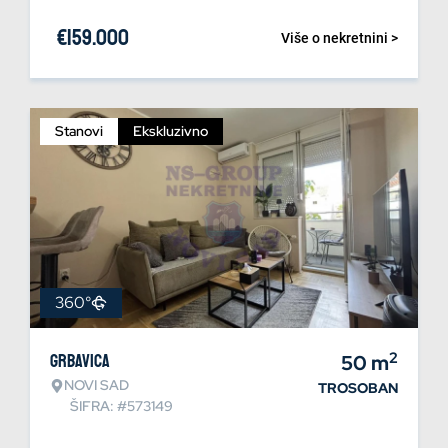
€
159.000
Više o nekretnini >
Stanovi
Ekskluzivno
360°
2
Grbavica
50
m
NOVI SAD
TROSOBAN
ŠIFRA: #573149