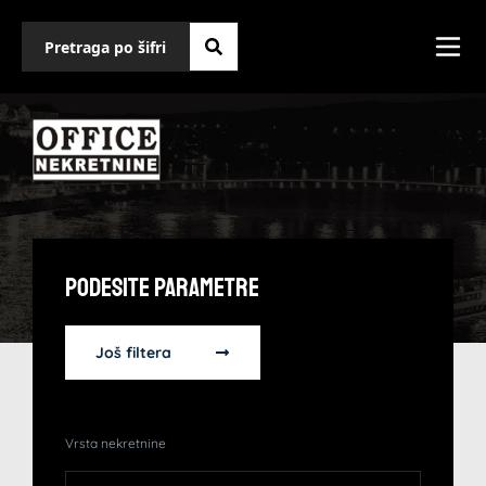
Podesite Parametre
Još filtera
Vrsta nekretnine