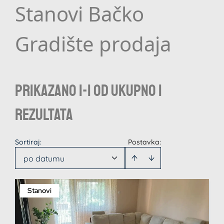
Stanovi Bačko
Gradište prodaja
Prikazano 1-1 od ukupno 1
rezultata
Sortiraj
:
Postavka:
po datumu
Stanovi