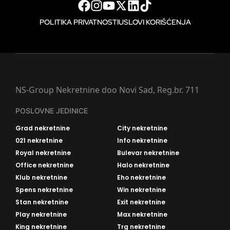
POLITIKA PRIVATNOSTI
USLOVI KORIŠĆENJA
NS-Group Nekretnine doo Novi Sad, Reg.br. 711
POSLOVNE JEDINICE
Grad nekretnine
City nekretnine
021 nekretnine
Info nekretnine
Royal nekretnine
Bulevar nekretnine
Office nekretnine
Halo nekretnine
Klub nekretnine
Eho nekretnine
Spens nekretnine
Win nekretnine
Stan nekretnine
Exit nekretnine
Play nekretnine
Max nekretnine
King nekretnine
Trg nekretnine