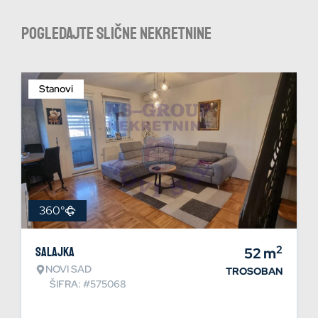
Pogledajte slične nekretnine
Stanovi
360°
2
Salajka
52
m
NOVI SAD
TROSOBAN
ŠIFRA: #575068