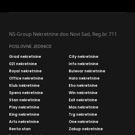
NS-Group Nekretnine doo Novi Sad, Reg.br. 711
POSLOVNE JEDINICE
Grad nekretnine
City nekretnine
021 nekretnine
Info nekretnine
Royal nekretnine
Bulevar nekretnine
Office nekretnine
Halo nekretnine
Klub nekretnine
Eho nekretnine
Spens nekretnine
Win nekretnine
Stan nekretnine
Exit nekretnine
Play nekretnine
Max nekretnine
King nekretnine
Trg nekretnine
Arts nekretnine
One nekretnine
Renta stan
Zakup nekretnine