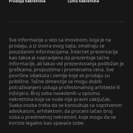
Prodaja nekretnine
Lumo nekretnine
Sve informacije u vezi sa imovinom, koja je na
prodaju, a iz izvora ovog sajta, smatraju se
pouzdanim informacijama. Internet prezentacija
kao takva je napravljena da prezentuje tačne
informacije, ali takav vid prezentovanja podložan je
greškama, propustima i promenama cena. Sve
površine objekata i zemlje koje se prodaju su
približne. Tačne dimenzije se mogu dobiti
potraživanjem usluga profesionalnog arhitekte ili
inžinjera. Broj soba navedenih u opisima
nekretnina koje se nude nije pravni zaključak.
Svaka osoba treba da se konsultuje sa sopstvenim
advokatom, arhitektom, da proceni tačan broj
soba u predmetnoj nekretnini, koje mogu da se
koriste legalno kao spavaće sobe.