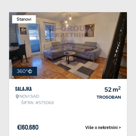
Stanovi
360°
2
Salajka
52
m
NOVI SAD
TROSOBAN
ŠIFRA: #575068
€
160.680
Više o nekretnini >