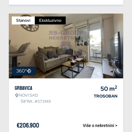
Stanovi
Ekskluzivno
360°
2
Grbavica
50
m
NOVI SAD
TROSOBAN
ŠIFRA: #573149
€
206.900
Više o nekretnini >