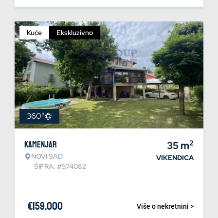
Kuće
Ekskluzivno
360°
2
Kamenjar
35
m
NOVI SAD
VIKENDICA
ŠIFRA: #574082
€
159.000
Više o nekretnini >