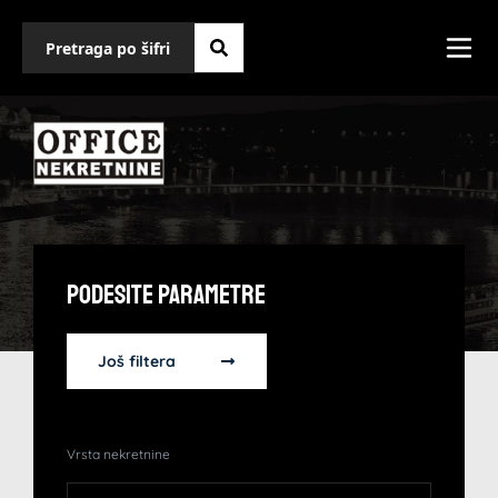
Podesite Parametre
Još filtera
Vrsta nekretnine