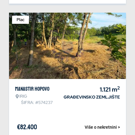
Plac
2
Manastir Hopovo
1.121
m
IRIG
GRAĐEVINSKO ZEMLJIŠTE
ŠIFRA: #574237
€
82.400
Više o nekretnini >