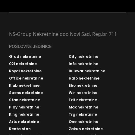
NS-Group Nekretnine doo Novi Sad, Reg.br. 711
POSLOVNE JEDINICE
Grad nekretnine
City nekretnine
021 nekretnine
Info nekretnine
Royal nekretnine
Bulevar nekretnine
Office nekretnine
Halo nekretnine
Klub nekretnine
Eho nekretnine
Spens nekretnine
Win nekretnine
Stan nekretnine
Exit nekretnine
Play nekretnine
Max nekretnine
King nekretnine
Trg nekretnine
Arts nekretnine
One nekretnine
Renta stan
Zakup nekretnine