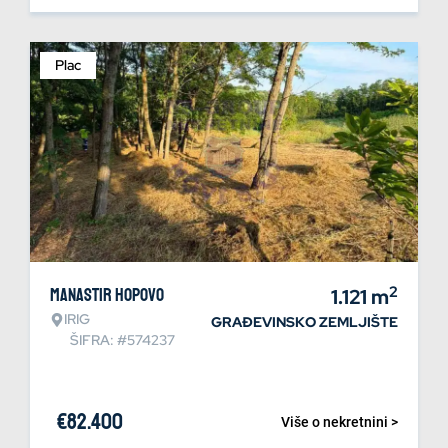
Plac
2
Manastir Hopovo
1.121
m
IRIG
GRAĐEVINSKO ZEMLJIŠTE
ŠIFRA: #574237
€
82.400
Više o nekretnini >