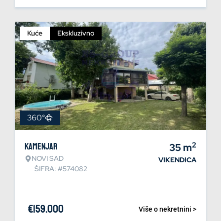
Kuće
Ekskluzivno
360°
2
Kamenjar
35
m
NOVI SAD
VIKENDICA
ŠIFRA: #574082
€
159.000
Više o nekretnini >