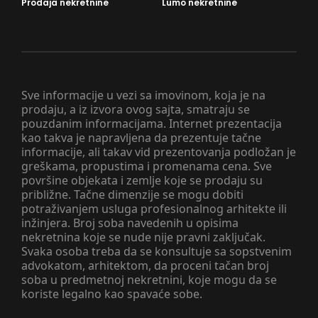
Prodaja nekretnine
Lumo nekretnine
Sve informacije u vezi sa imovinom, koja je na
prodaju, a iz izvora ovog sajta, smatraju se
pouzdanim informacijama. Internet prezentacija
kao takva je napravljena da prezentuje tačne
informacije, ali takav vid prezentovanja podložan je
greškama, propustima i promenama cena. Sve
površine objekata i zemlje koje se prodaju su
približne. Tačne dimenzije se mogu dobiti
potraživanjem usluga profesionalnog arhitekte ili
inžinjera. Broj soba navedenih u opisima
nekretnina koje se nude nije pravni zaključak.
Svaka osoba treba da se konsultuje sa sopstvenim
advokatom, arhitektom, da proceni tačan broj
soba u predmetnoj nekretnini, koje mogu da se
koriste legalno kao spavaće sobe.