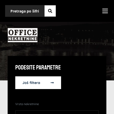
Podesite Parametre
Još filtera
Vrsta nekretnine