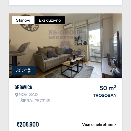
Stanovi
Ekskluzivno
360°
2
Grbavica
50
m
NOVI SAD
TROSOBAN
ŠIFRA: #573149
€
206.900
Više o nekretnini >