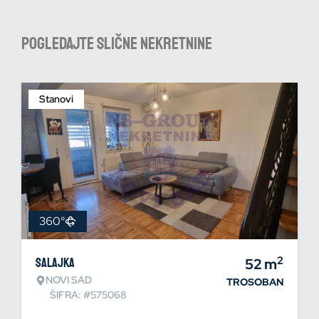
Pogledajte slične nekretnine
Stanovi
360°
2
Salajka
52
m
NOVI SAD
TROSOBAN
ŠIFRA: #575068