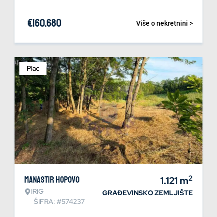
€
160.680
Više o nekretnini >
Plac
2
Manastir Hopovo
1.121
m
IRIG
GRAĐEVINSKO ZEMLJIŠTE
ŠIFRA: #574237