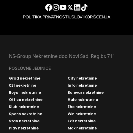
POLITIKA PRIVATNOSTI
USLOVI KORIŠĆENJA
NS-Group Nekretnine doo Novi Sad, Reg.br. 711
POSLOVNE JEDINICE
Grad nekretnine
City nekretnine
021 nekretnine
Info nekretnine
Royal nekretnine
Bulevar nekretnine
Office nekretnine
Halo nekretnine
Klub nekretnine
Eho nekretnine
Spens nekretnine
Win nekretnine
Stan nekretnine
Exit nekretnine
Play nekretnine
Max nekretnine