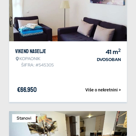
2
Vikend naselje
41
m
KOPAONIK
DVOSOBAN
ŠIFRA: #545305
€
66.950
Više o nekretnini >
Stanovi