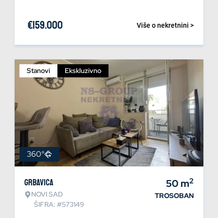
€
159.000
Više o nekretnini >
Stanovi
Ekskluzivno
360°
2
Grbavica
50
m
NOVI SAD
TROSOBAN
ŠIFRA: #573149