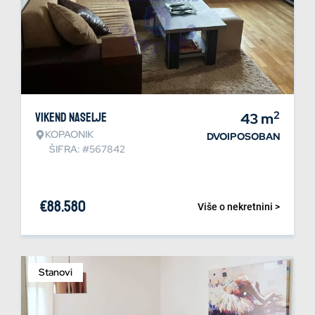
2
Vikend naselje
43
m
KOPAONIK
DVOIPOSOBAN
ŠIFRA: #567842
€
88.580
Više o nekretnini >
Stanovi