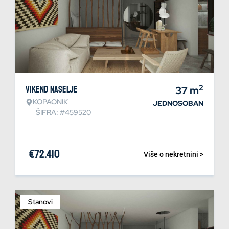
2
Vikend naselje
37
m
KOPAONIK
JEDNOSOBAN
ŠIFRA: #459520
€
72.410
Više o nekretnini >
Stanovi