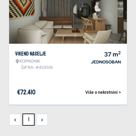
2
Vikend naselje
37
m
KOPAONIK
JEDNOSOBAN
ŠIFRA: #459519
€
72.410
Više o nekretnini >
<
>
1