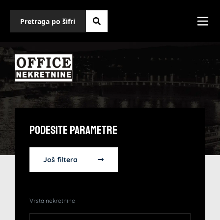
Podesite Parametre
Još filtera
Vrsta nekretnine