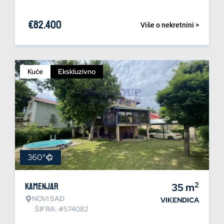
€
82.400
Više o nekretnini >
Kuće
Ekskluzivno
360°
2
Kamenjar
35
m
NOVI SAD
VIKENDICA
ŠIFRA: #574082