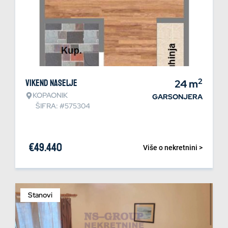
2
Vikend naselje
24
m
KOPAONIK
GARSONJERA
ŠIFRA: #575304
€
49.440
Više o nekretnini >
Stanovi