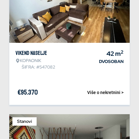
2
Vikend naselje
42
m
KOPAONIK
DVOSOBAN
ŠIFRA: #547082
€
95.370
Više o nekretnini >
Stanovi