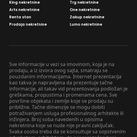
King nekretnine
Trg nekretnine
Arts nekretnine
One nekretnine
Renta stan
Zakup nekretnine
Prodaja nekretnine
Lumo nekretnine
Sve informacije u vezi sa imovinom, koja je na
prodaju, a iz izvora ovog sajta, smatraju se
pouzdanim informacijama. Internet prezentacija
kao takva je napravljena da prezentuje tačne
informacije, ali takav vid prezentovanja podložan je
greškama, propustima i promenama cena. Sve
površine objekata i zemlje koje se prodaju su
približne. Tačne dimenzije se mogu dobiti
potraživanjem usluga profesionalnog arhitekte ili
inžinjera. Broj soba navedenih u opisima
nekretnina koje se nude nije pravni zaključak.
Svaka osoba treba da se konsultuje sa sopstvenim