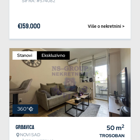
ŠIFRA: #574082
€
159.000
Više o nekretnini >
Stanovi
Ekskluzivno
360°
2
Grbavica
50
m
NOVI SAD
TROSOBAN