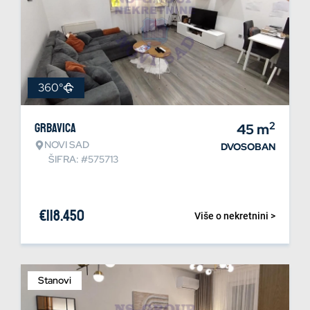
360°
2
Grbavica
45
m
NOVI SAD
DVOSOBAN
ŠIFRA: #575713
€
118.450
Više o nekretnini >
Stanovi