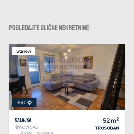
Pogledajte slične nekretnine
Stanovi
360°
2
Salajka
52
m
NOVI SAD
TROSOBAN
ŠIFRA: #575068