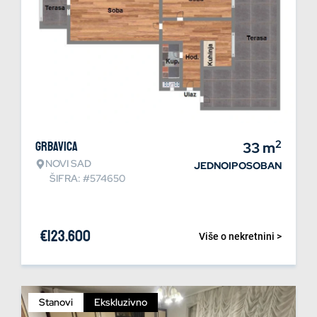
2
Grbavica
33
m
NOVI SAD
JEDNOIPOSOBAN
ŠIFRA: #574650
€
123.600
Više o nekretnini >
Stanovi
Ekskluzivno