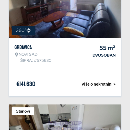
360°
2
Grbavica
55
m
NOVI SAD
DVOSOBAN
ŠIFRA: #575630
€
141.630
Više o nekretnini >
Stanovi