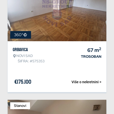
360°
2
Grbavica
67
m
NOVI SAD
TROSOBAN
ŠIFRA: #575353
€
175.100
Više o nekretnini >
Stanovi