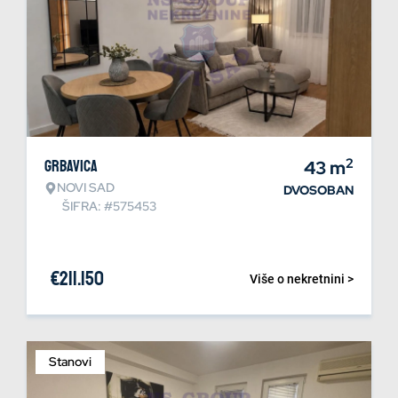
2
Grbavica
43
m
NOVI SAD
DVOSOBAN
ŠIFRA: #575453
€
211.150
Više o nekretnini >
Stanovi