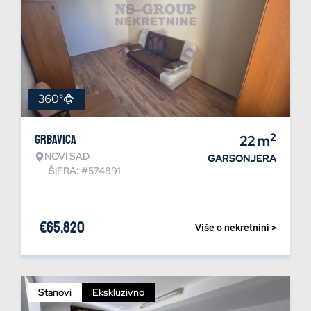
360°
2
Grbavica
22
m
NOVI SAD
GARSONJERA
ŠIFRA: #574891
€
65.820
Više o nekretnini >
Stanovi
Ekskluzivno