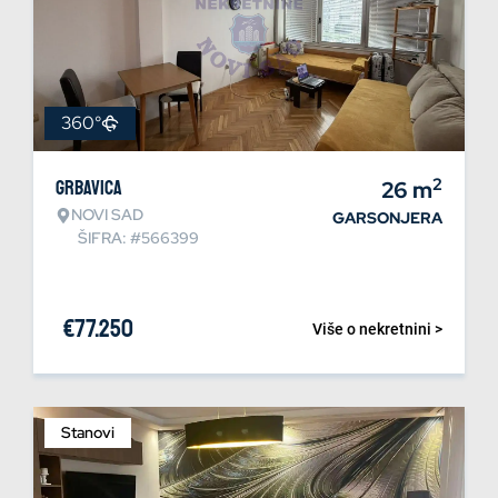
360°
2
Grbavica
26
m
NOVI SAD
GARSONJERA
ŠIFRA: #566399
€
77.250
Više o nekretnini >
Stanovi