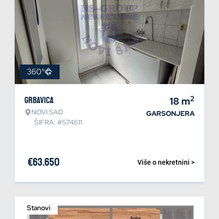
360°
2
Grbavica
18
m
NOVI SAD
GARSONJERA
ŠIFRA: #574611
€
63.650
Više o nekretnini >
Stanovi