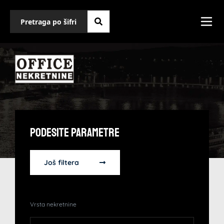
Podesite Parametre
Još filtera
Vrsta nekretnine