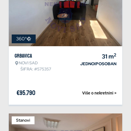
360°
2
Grbavica
31
m
NOVI SAD
JEDNOIPOSOBAN
ŠIFRA: #575357
€
95.790
Više o nekretnini >
Stanovi