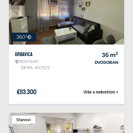
360°
2
Grbavica
36
m
NOVI SAD
DVOSOBAN
ŠIFRA: #575711
€
113.300
Više o nekretnini >
Stanovi