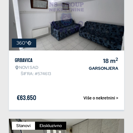
360°
2
Grbavica
18
m
NOVI SAD
GARSONJERA
ŠIFRA: #574613
€
63.650
Više o nekretnini >
Stanovi
Ekskluzivno