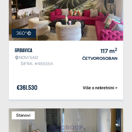
360°
2
Grbavica
117
m
NOVI SAD
ČETVOROSOBAN
ŠIFRA: #486554
€
361.530
Više o nekretnini >
Stanovi