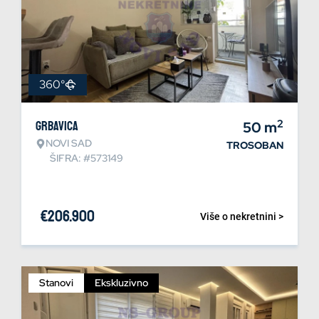
360°
2
Grbavica
50
m
NOVI SAD
TROSOBAN
ŠIFRA: #573149
€
206.900
Više o nekretnini >
Stanovi
Ekskluzivno