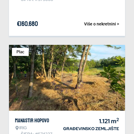
€
160.680
Više o nekretnini >
Plac
2
Manastir Hopovo
1.121
m
IRIG
GRAĐEVINSKO ZEMLJIŠTE