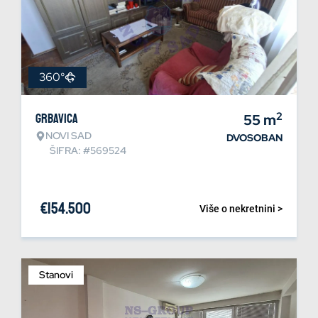
360°
2
Grbavica
55
m
NOVI SAD
DVOSOBAN
ŠIFRA: #569524
€
154.500
Više o nekretnini >
Stanovi