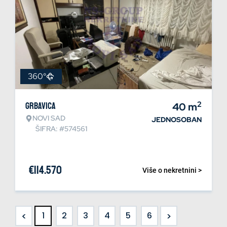
360°
2
Grbavica
40
m
NOVI SAD
JEDNOSOBAN
ŠIFRA: #574561
€
114.570
Više o nekretnini >
<
>
1
2
3
4
5
6