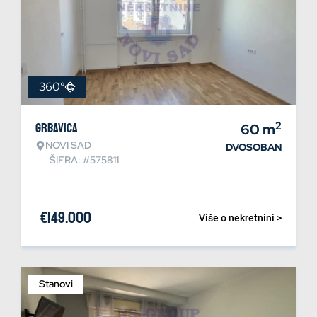
360°
2
Grbavica
60
m
NOVI SAD
DVOSOBAN
ŠIFRA: #575811
€
149.000
Više o nekretnini >
Stanovi