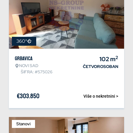
360°
2
Grbavica
102
m
NOVI SAD
ČETVOROSOBAN
ŠIFRA: #575026
€
303.850
Više o nekretnini >
Stanovi