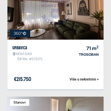
360°
2
Grbavica
71
m
NOVI SAD
TROSOBAN
ŠIFRA: #575175
€
215.750
Više o nekretnini >
Stanovi