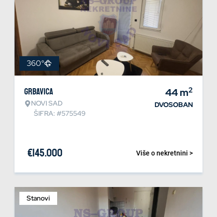
360°
2
Grbavica
44
m
NOVI SAD
DVOSOBAN
ŠIFRA: #575549
€
145.000
Više o nekretnini >
Stanovi