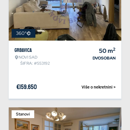
360°
2
Grbavica
50
m
NOVI SAD
DVOSOBAN
ŠIFRA: #553192
€
159.650
Više o nekretnini >
Stanovi