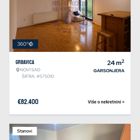
360°
2
Grbavica
24
m
NOVI SAD
GARSONJERA
ŠIFRA: #575010
€
82.400
Više o nekretnini >
Stanovi