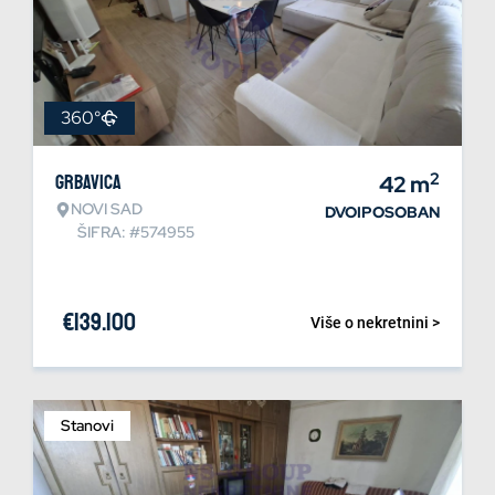
360°
2
Grbavica
42
m
NOVI SAD
DVOIPOSOBAN
ŠIFRA: #574955
€
139.100
Više o nekretnini >
Stanovi