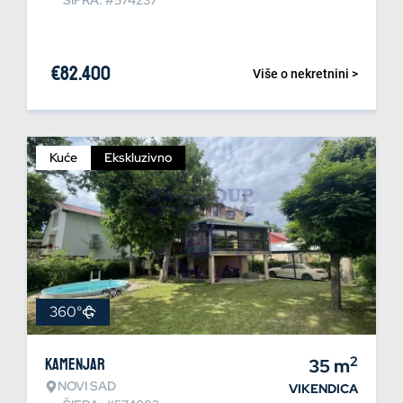
ŠIFRA: #574237
€
82.400
Više o nekretnini >
Kuće
Ekskluzivno
360°
2
Kamenjar
35
m
NOVI SAD
VIKENDICA