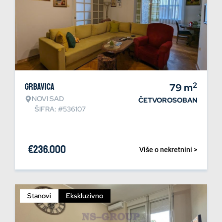
2
Grbavica
79
m
NOVI SAD
ČETVOROSOBAN
ŠIFRA: #536107
€
236.000
Više o nekretnini >
Stanovi
Ekskluzivno