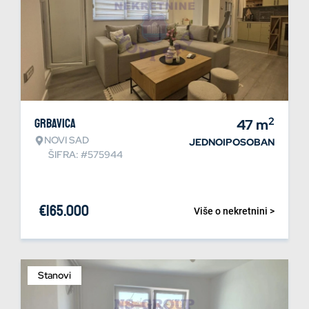
2
Grbavica
47
m
NOVI SAD
JEDNOIPOSOBAN
ŠIFRA: #575944
€
165.000
Više o nekretnini >
Stanovi