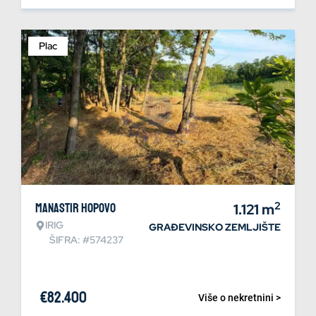
Plac
2
Manastir Hopovo
1.121
m
IRIG
GRAĐEVINSKO ZEMLJIŠTE
ŠIFRA: #574237
€
82.400
Više o nekretnini >