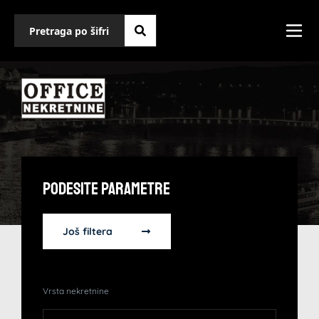
Podesite Parametre
Još filtera
Vrsta nekretnine