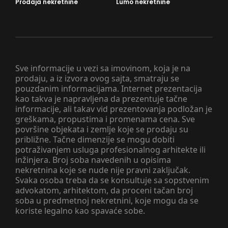
Prodaja nekretnine
Lumo nekretnine
Sve informacije u vezi sa imovinom, koja je na
prodaju, a iz izvora ovog sajta, smatraju se
pouzdanim informacijama. Internet prezentacija
kao takva je napravljena da prezentuje tačne
informacije, ali takav vid prezentovanja podložan je
greškama, propustima i promenama cena. Sve
površine objekata i zemlje koje se prodaju su
približne. Tačne dimenzije se mogu dobiti
potraživanjem usluga profesionalnog arhitekte ili
inžinjera. Broj soba navedenih u opisima
nekretnina koje se nude nije pravni zaključak.
Svaka osoba treba da se konsultuje sa sopstvenim
advokatom, arhitektom, da proceni tačan broj
soba u predmetnoj nekretnini, koje mogu da se
koriste legalno kao spavaće sobe.