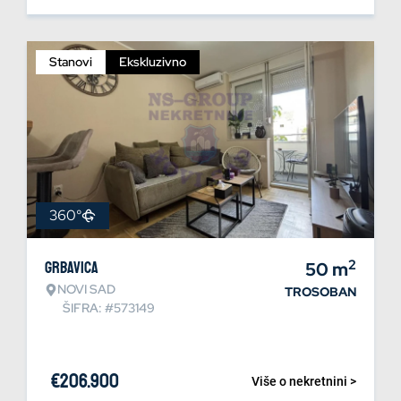
Stanovi
Ekskluzivno
360°
2
Grbavica
50
m
NOVI SAD
TROSOBAN
ŠIFRA: #573149
€
206.900
Više o nekretnini >