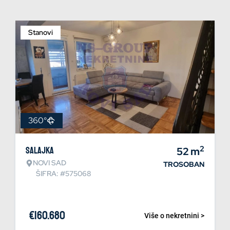
Stanovi
360°
2
Salajka
52
m
NOVI SAD
TROSOBAN
ŠIFRA: #575068
€
160.680
Više o nekretnini >