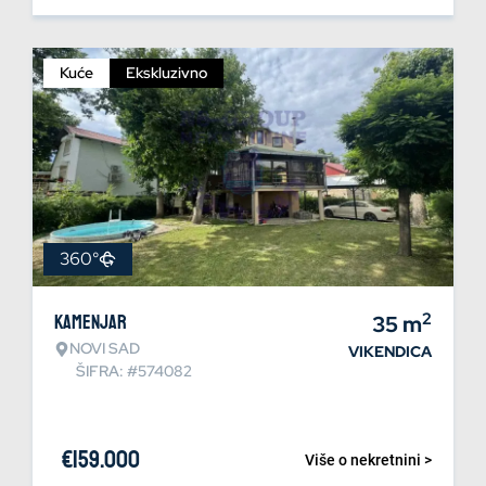
Kuće
Ekskluzivno
360°
2
Kamenjar
35
m
NOVI SAD
VIKENDICA
ŠIFRA: #574082
€
159.000
Više o nekretnini >