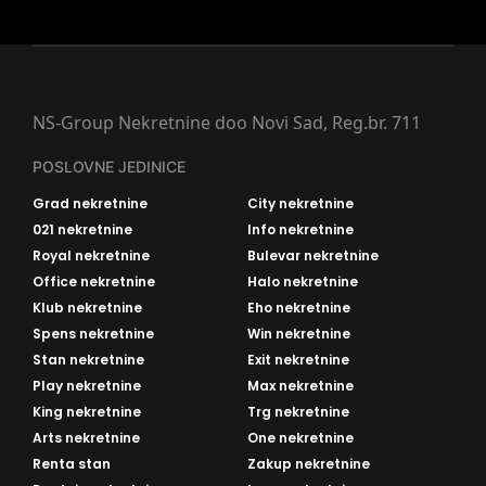
NS-Group Nekretnine doo Novi Sad, Reg.br. 711
POSLOVNE JEDINICE
Grad nekretnine
City nekretnine
021 nekretnine
Info nekretnine
Royal nekretnine
Bulevar nekretnine
Office nekretnine
Halo nekretnine
Klub nekretnine
Eho nekretnine
Spens nekretnine
Win nekretnine
Stan nekretnine
Exit nekretnine
Play nekretnine
Max nekretnine
King nekretnine
Trg nekretnine
Arts nekretnine
One nekretnine
Renta stan
Zakup nekretnine