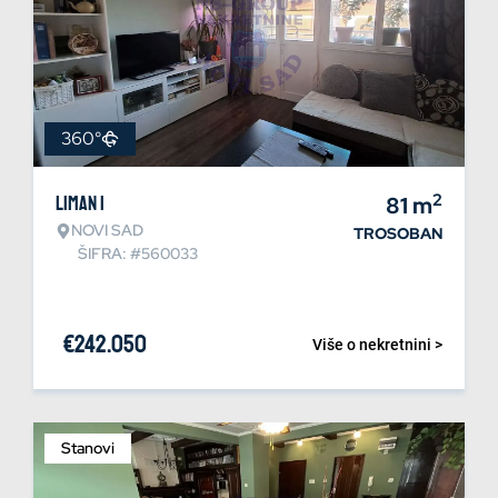
360°
2
Liman 1
81
m
NOVI SAD
TROSOBAN
ŠIFRA: #560033
€
242.050
Više o nekretnini >
Stanovi