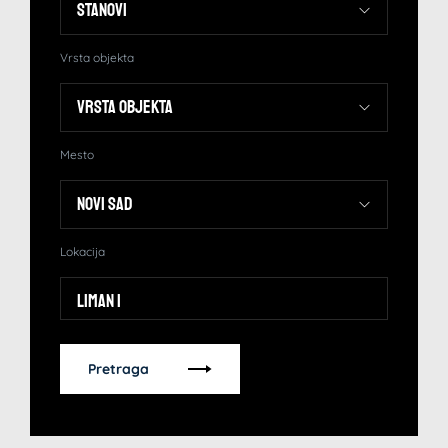
Vrsta objekta
Mesto
Lokacija
Liman 1
Pretraga