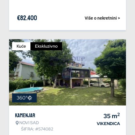
€
82.400
Više o nekretnini >
Kuće
Ekskluzivno
360°
2
Kamenjar
35
m
NOVI SAD
VIKENDICA
ŠIFRA: #574082