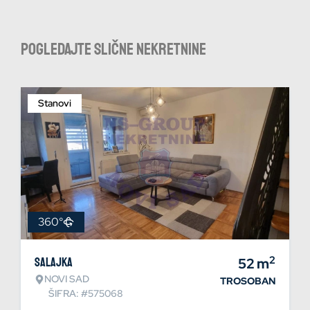
Pogledajte slične nekretnine
Stanovi
360°
2
Salajka
52
m
NOVI SAD
TROSOBAN
ŠIFRA: #575068