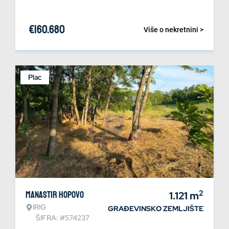
€
160.680
Više o nekretnini >
Plac
2
Manastir Hopovo
1.121
m
IRIG
GRAĐEVINSKO ZEMLJIŠTE
ŠIFRA: #574237