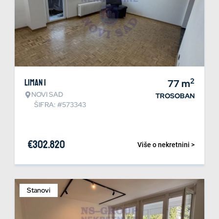
2
Liman 1
77
m
NOVI SAD
TROSOBAN
ŠIFRA: #573343
€
302.820
Više o nekretnini >
Stanovi