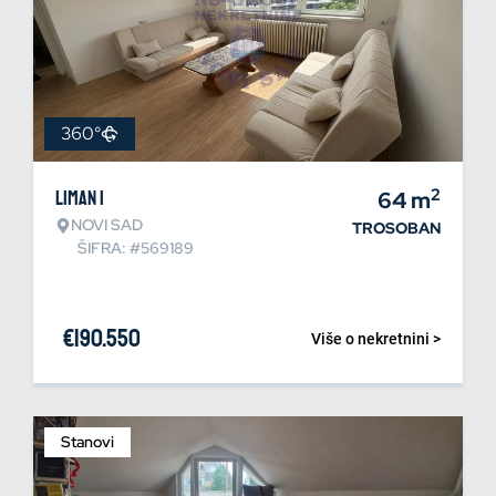
360°
2
Liman 1
64
m
NOVI SAD
TROSOBAN
ŠIFRA: #569189
€
190.550
Više o nekretnini >
Stanovi