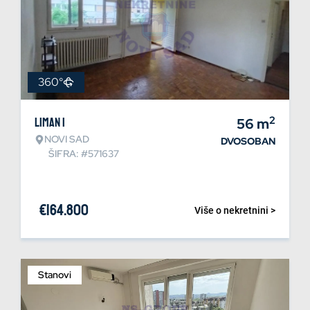
360°
2
Liman 1
56
m
NOVI SAD
DVOSOBAN
ŠIFRA: #571637
€
164.800
Više o nekretnini >
Stanovi