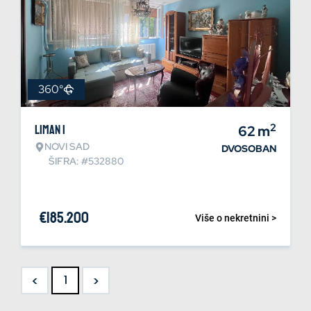
360°
2
Liman 1
62
m
NOVI SAD
DVOSOBAN
ŠIFRA: #532880
€
185.200
Više o nekretnini >
<
>
1