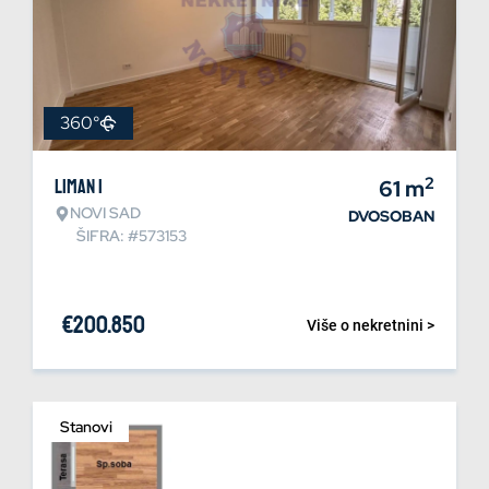
360°
2
Liman 1
61
m
NOVI SAD
DVOSOBAN
ŠIFRA: #573153
€
200.850
Više o nekretnini >
Stanovi