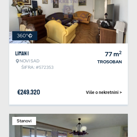
360°
2
Liman 1
77
m
NOVI SAD
TROSOBAN
ŠIFRA: #572353
€
249.320
Više o nekretnini >
Stanovi