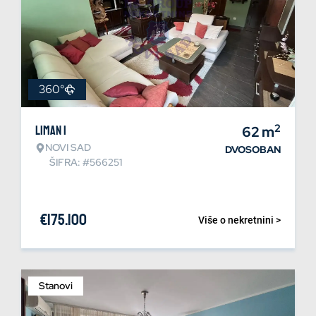
360°
2
Liman 1
62
m
NOVI SAD
DVOSOBAN
ŠIFRA: #566251
€
175.100
Više o nekretnini >
Stanovi