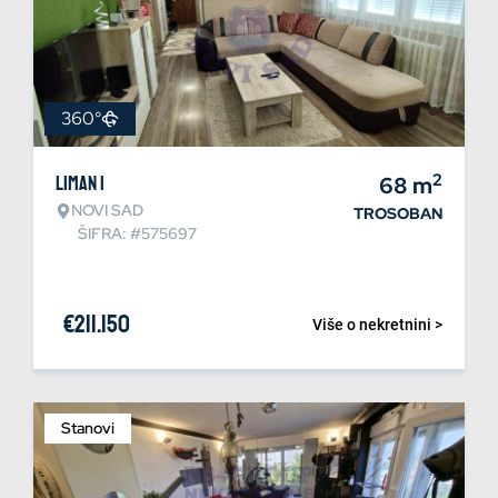
360°
2
Liman 1
68
m
NOVI SAD
TROSOBAN
ŠIFRA: #575697
€
211.150
Više o nekretnini >
Stanovi