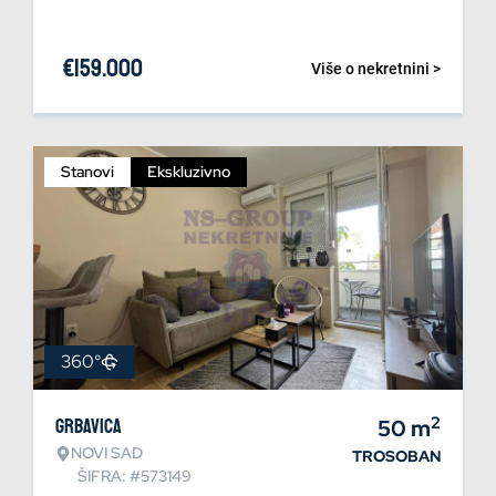
€
159.000
Više o nekretnini >
Stanovi
Ekskluzivno
360°
2
Grbavica
50
m
NOVI SAD
TROSOBAN
ŠIFRA: #573149