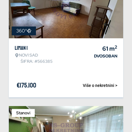
360°
2
Liman 1
61
m
NOVI SAD
DVOSOBAN
ŠIFRA: #566385
€
175.100
Više o nekretnini >
Stanovi