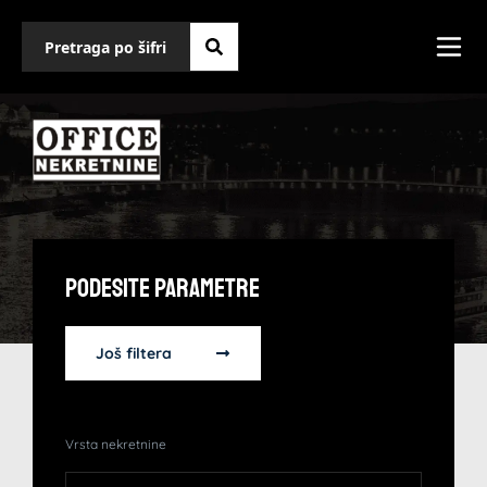
Podesite Parametre
Još filtera
Vrsta nekretnine