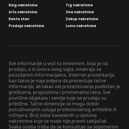
King nekretnine
Trg nekretnine
Arts nekretnine
One nekretnine
Renta stan
Zakup nekretnine
Prodaja nekretnine
Lumo nekretnine
Sve informacije u vezi sa imovinom, koja je na
prodaju, a iz izvora ovog sajta, smatraju se
pouzdanim informacijama. Internet prezentacija
kao takva je napravljena da prezentuje tačne
informacije, ali takav vid prezentovanja podložan je
greškama, propustima i promenama cena. Sve
površine objekata i zemlje koje se prodaju su
približne. Tačne dimenzije se mogu dobiti
potraživanjem usluga profesionalnog arhitekte ili
inžinjera. Broj soba navedenih u opisima
nekretnina koje se nude nije pravni zaključak.
Svaka osoba treba da se konsultuje sa sopstvenim