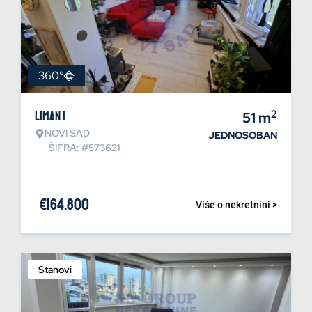
360°
2
Liman 1
51
m
NOVI SAD
JEDNOSOBAN
ŠIFRA: #573621
€
164.800
Više o nekretnini >
Stanovi