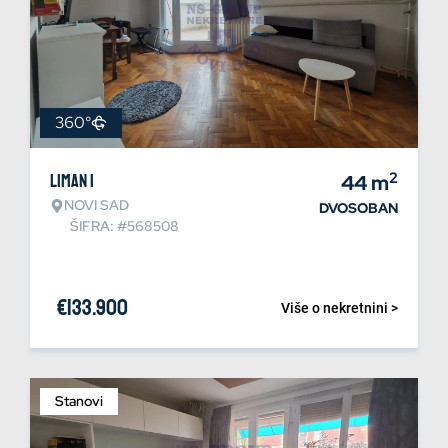
360°
2
Liman 1
44
m
NOVI SAD
DVOSOBAN
ŠIFRA: #568508
€
133.900
Više o nekretnini >
Stanovi