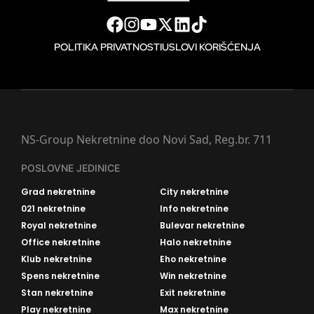
POLITIKA PRIVATNOSTI
USLOVI KORIŠĆENJA
NS-Group Nekretnine doo Novi Sad, Reg.br. 711
POSLOVNE JEDINICE
Grad nekretnine
City nekretnine
021 nekretnine
Info nekretnine
Royal nekretnine
Bulevar nekretnine
Office nekretnine
Halo nekretnine
Klub nekretnine
Eho nekretnine
Spens nekretnine
Win nekretnine
Stan nekretnine
Exit nekretnine
Play nekretnine
Max nekretnine