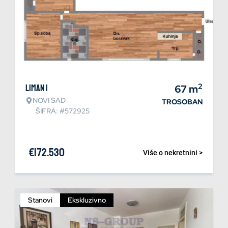
2
Liman 1
67
m
NOVI SAD
TROSOBAN
ŠIFRA: #572925
€
172.530
Više o nekretnini >
Stanovi
Ekskluzivno