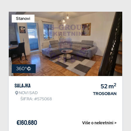
Stanovi
360°
2
Salajka
52
m
NOVI SAD
TROSOBAN
ŠIFRA: #575068
€
160.680
Više o nekretnini >