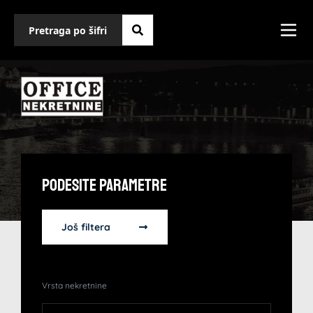
Podesite Parametre
Još filtera
Vrsta nekretnine