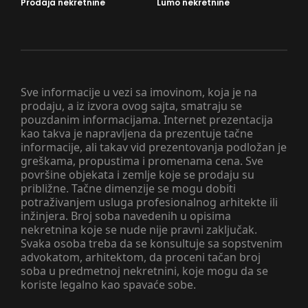
Prodaja nekretnine
Lumo nekretnine
Sve informacije u vezi sa imovinom, koja je na
prodaju, a iz izvora ovog sajta, smatraju se
pouzdanim informacijama. Internet prezentacija
kao takva je napravljena da prezentuje tačne
informacije, ali takav vid prezentovanja podložan je
greškama, propustima i promenama cena. Sve
površine objekata i zemlje koje se prodaju su
približne. Tačne dimenzije se mogu dobiti
potraživanjem usluga profesionalnog arhitekte ili
inžinjera. Broj soba navedenih u opisima
nekretnina koje se nude nije pravni zaključak.
Svaka osoba treba da se konsultuje sa sopstvenim
advokatom, arhitektom, da proceni tačan broj
soba u predmetnoj nekretnini, koje mogu da se
koriste legalno kao spavaće sobe.