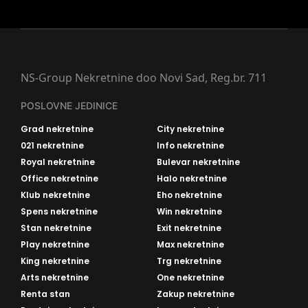
NS-Group Nekretnine doo Novi Sad, Reg.br. 711
POSLOVNE JEDINICE
Grad nekretnine
City nekretnine
021 nekretnine
Info nekretnine
Royal nekretnine
Bulevar nekretnine
Office nekretnine
Halo nekretnine
Klub nekretnine
Eho nekretnine
Spens nekretnine
Win nekretnine
Stan nekretnine
Exit nekretnine
Play nekretnine
Max nekretnine
King nekretnine
Trg nekretnine
Arts nekretnine
One nekretnine
Renta stan
Zakup nekretnine