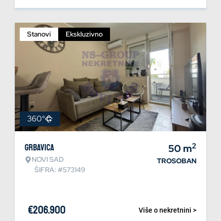
Stanovi
Ekskluzivno
360°
2
Grbavica
50
m
NOVI SAD
TROSOBAN
ŠIFRA: #573149
€
206.900
Više o nekretnini >