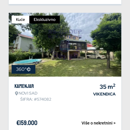
Kuće
Ekskluzivno
360°
2
Kamenjar
35
m
NOVI SAD
VIKENDICA
ŠIFRA: #574082
€
159.000
Više o nekretnini >