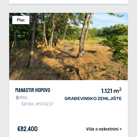
Plac
2
Manastir Hopovo
1.121
m
IRIG
GRAĐEVINSKO ZEMLJIŠTE
ŠIFRA: #574237
€
82.400
Više o nekretnini >