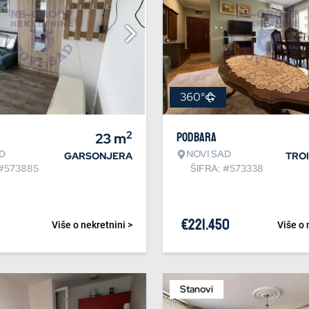
360°
2
23
m
Podbara
D
NOVI SAD
GARSONJERA
TRO
 #573885
ŠIFRA: #573338
€
221.450
Više o nekretnini >
Više o 
Stanovi