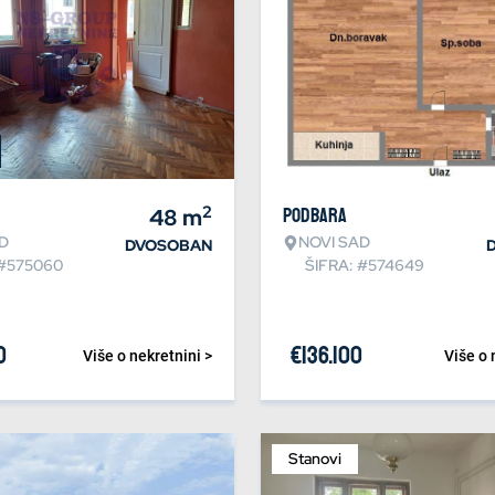
2
48
m
Podbara
D
NOVI SAD
DVOSOBAN
 #575060
ŠIFRA: #574649
0
€
136.100
Više o nekretnini >
Više o 
Stanovi