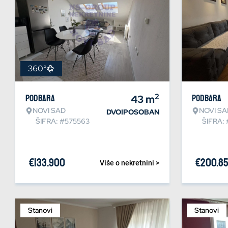
360°
2
Podbara
43
m
Podbara
NOVI SAD
NOVI SA
DVOIPOSOBAN
ŠIFRA: #575563
ŠIFRA:
€
133.900
€
200.8
Više o nekretnini >
Stanovi
Stanovi