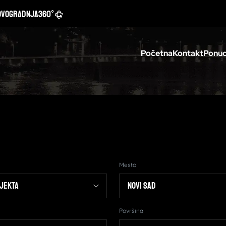
ovogradnja
360°
Početna
Kontakt
Ponud
Mesto
Površina