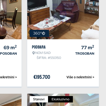
360°
2
2
69
m
Podbara
77
m
NOVI SAD
IPOSOBAN
TROSOBAN
ŠIFRA: #550150
€
195.700
nekretnini >
Više o nekretnini >
Stanovi
Ekskluzivno