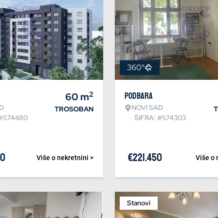
360°
2
60
m
Podbara
D
NOVI SAD
TROSOBAN
 #574480
ŠIFRA: #574303
40
€
221.450
Više o nekretnini >
Više o 
Stanovi