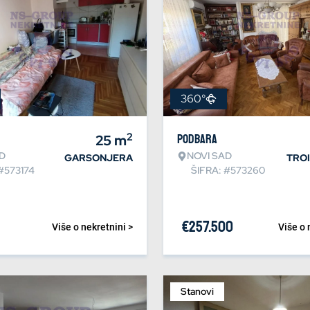
360°
2
25
m
Podbara
D
NOVI SAD
GARSONJERA
TRO
#573174
ŠIFRA: #573260
€
257.500
Više o nekretnini >
Više o 
Stanovi