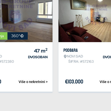
360°
nja
2
47
m
Podbara
D
NOVI SAD
DVOSOBAN
DVO
 #572380
ŠIFRA: #572163
0
€
103.000
Više o nekretnini >
Više o 