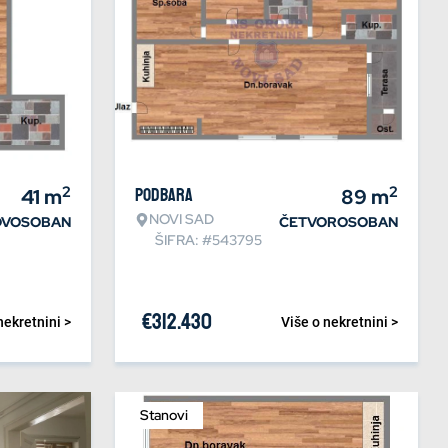
2
2
41
m
Podbara
89
m
NOVI SAD
DVOSOBAN
ČETVOROSOBAN
ŠIFRA: #543795
€
312.430
nekretnini >
Više o nekretnini >
Stanovi