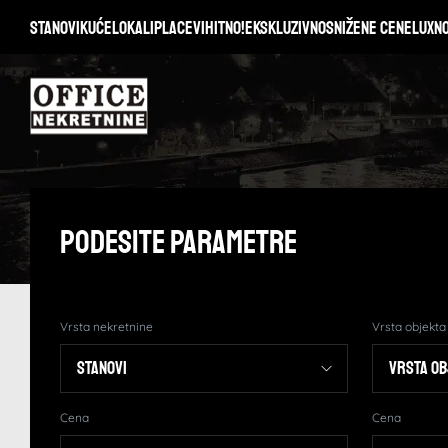
Stanovi
Kuće
Lokali
Placevi
Hitno!
Ekskluzivno
Snižene cene
Lux
N
Podesite Parametre
Vrsta nekretnine
Vrsta objekta
Cena
Cena