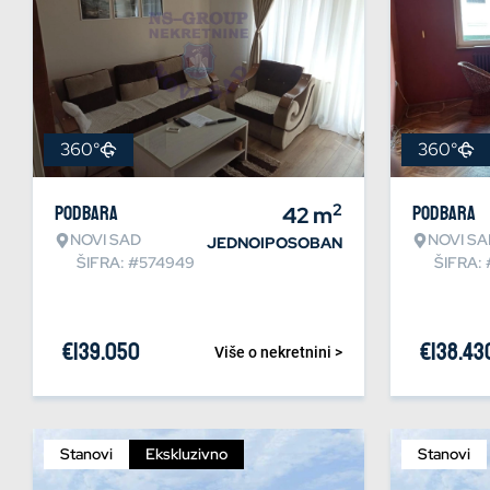
360°
360°
2
Podbara
42
m
Podbara
NOVI SAD
NOVI SA
JEDNOIPOSOBAN
ŠIFRA: #574949
ŠIFRA:
€
139.050
€
138.43
Više o nekretnini >
Stanovi
Ekskluzivno
Stanovi