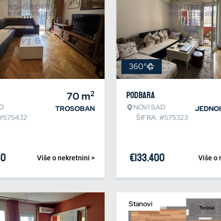
360°
2
70
m
Podbara
D
NOVI SAD
TROSOBAN
JEDNO
 #575432
ŠIFRA: #575323
50
€
133.400
Više o nekretnini >
Više o 
Stanovi