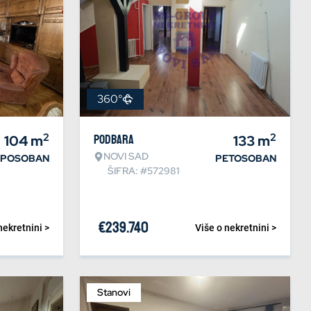
360°
2
2
104
m
Podbara
133
m
NOVI SAD
IPOSOBAN
PETOSOBAN
ŠIFRA: #572981
€
239.740
nekretnini >
Više o nekretnini >
Stanovi