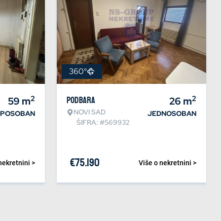
360°
2
2
59
m
Podbara
26
m
NOVI SAD
IPOSOBAN
JEDNOSOBAN
ŠIFRA: #569932
€
75.190
nekretnini >
Više o nekretnini >