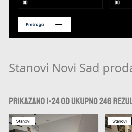
Pretraga
Stanovi Novi Sad prod
Prikazano 1-24 od ukupno 246 rezu
Stanovi
Stanovi