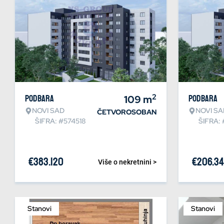
2
Podbara
109
m
Podbara
NOVI SAD
NOVI SA
ČETVOROSOBAN
ŠIFRA: #574518
ŠIFRA:
€
383.120
€
206.3
Više o nekretnini >
Stanovi
Stanovi