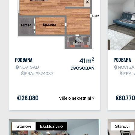
2
Podbara
41
m
Podbara
NOVI SAD
NOVI SA
DVOSOBAN
ŠIFRA: #574087
ŠIFRA:
€
128.080
€
60.770
Više o nekretnini >
Stanovi
Ekskluzivno
Stanovi