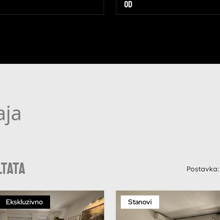
aja
ltata
Postavka:
Ekskluzivno
Stanovi