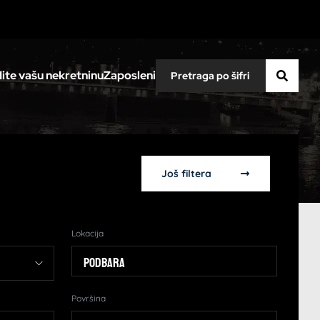
ite vašu nekretninu
Zaposleni
Još filtera
Lokacija
Podbara
Površina