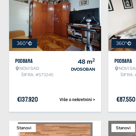
360°
360°
2
Podbara
48
m
Podbara
NOVI SAD
NOVI SA
DVOSOBAN
ŠIFRA: #573245
ŠIFRA: 
€
137.920
€
87.550
Više o nekretnini >
Stanovi
Stanovi