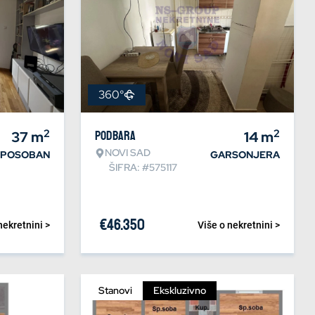
360°
2
2
37
m
Podbara
14
m
NOVI SAD
IPOSOBAN
GARSONJERA
ŠIFRA: #575117
€
46.350
nekretnini >
Više o nekretnini >
Stanovi
Ekskluzivno