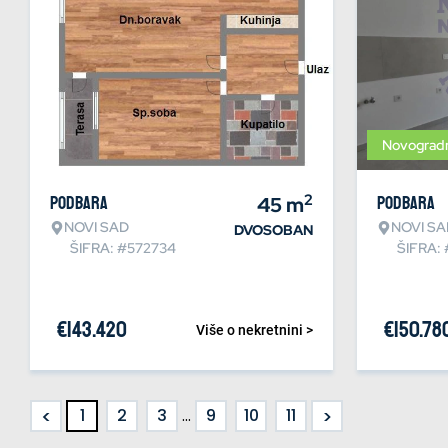
Novograd
2
Podbara
45
m
Podbara
NOVI SAD
NOVI SA
DVOSOBAN
ŠIFRA: #572734
ŠIFRA:
€
143.420
€
150.78
Više o nekretnini >
<
>
1
2
3
...
9
10
11