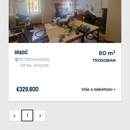
2
Gradić
80
m
PETROVARADIN
TROSOBAN
ŠIFRA: #552119
€
329.600
Više o nekretnini >
<
>
1