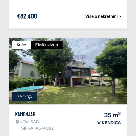
€
82.400
Više o nekretnini >
Kuće
Ekskluzivno
360°
2
Kamenjar
35
m
NOVI SAD
VIKENDICA
ŠIFRA: #574082