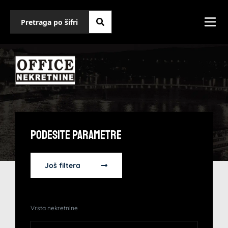
Podesite Parametre
Još filtera
Vrsta nekretnine