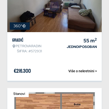
360°
2
Gradić
55
m
PETROVARADIN
JEDNOIPOSOBAN
ŠIFRA: #572931
€
216.300
Više o nekretnini >
Stanovi