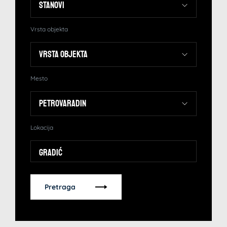
Vrsta objekta
Mesto
Lokacija
Gradić
Pretraga