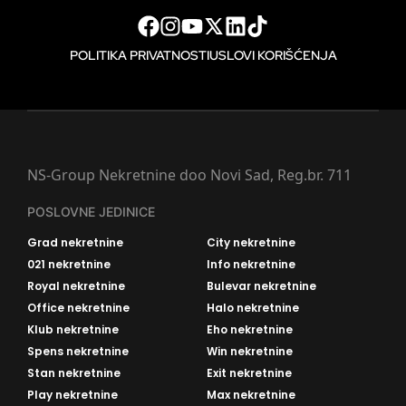
POLITIKA PRIVATNOSTI
USLOVI KORIŠĆENJA
NS-Group Nekretnine doo Novi Sad, Reg.br. 711
POSLOVNE JEDINICE
Grad nekretnine
City nekretnine
021 nekretnine
Info nekretnine
Royal nekretnine
Bulevar nekretnine
Office nekretnine
Halo nekretnine
Klub nekretnine
Eho nekretnine
Spens nekretnine
Win nekretnine
Stan nekretnine
Exit nekretnine
Play nekretnine
Max nekretnine