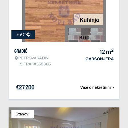
360°
2
Gradić
12
m
PETROVARADIN
GARSONJERA
ŠIFRA: #558805
€
27.200
Više o nekretnini >
Stanovi