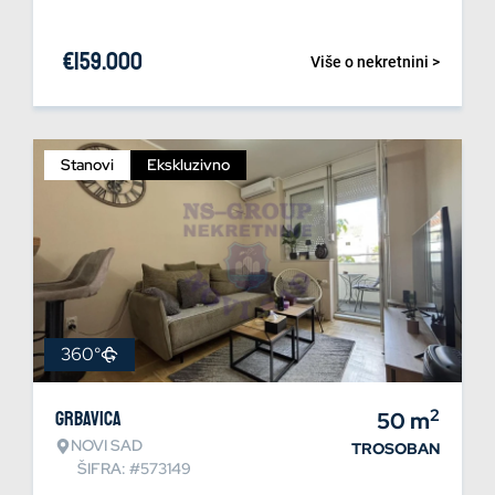
€
159.000
Više o nekretnini >
Stanovi
Ekskluzivno
360°
2
Grbavica
50
m
NOVI SAD
TROSOBAN
ŠIFRA: #573149