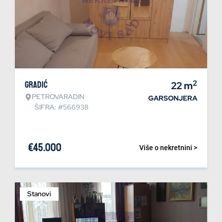
2
Gradić
22
m
PETROVARADIN
GARSONJERA
ŠIFRA: #566938
€
45.000
Više o nekretnini >
Stanovi