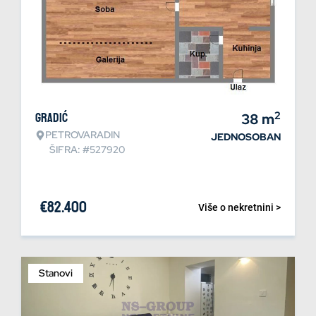
2
Gradić
38
m
PETROVARADIN
JEDNOSOBAN
ŠIFRA: #527920
€
82.400
Više o nekretnini >
Stanovi