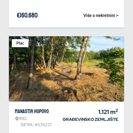
€
160.680
Više o nekretnini >
Plac
2
Manastir Hopovo
1.121
m
IRIG
GRAĐEVINSKO ZEMLJIŠTE
ŠIFRA: #574237