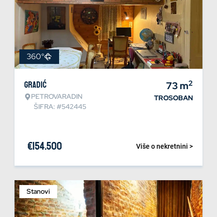
360°
2
Gradić
73
m
PETROVARADIN
TROSOBAN
ŠIFRA: #542445
€
154.500
Više o nekretnini >
Stanovi