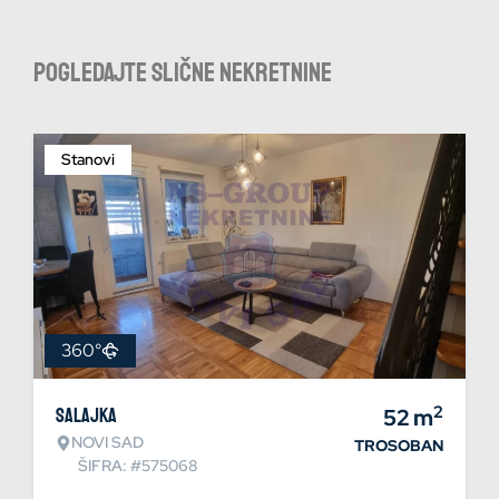
Pogledajte slične nekretnine
Stanovi
360°
2
Salajka
52
m
NOVI SAD
TROSOBAN
ŠIFRA: #575068