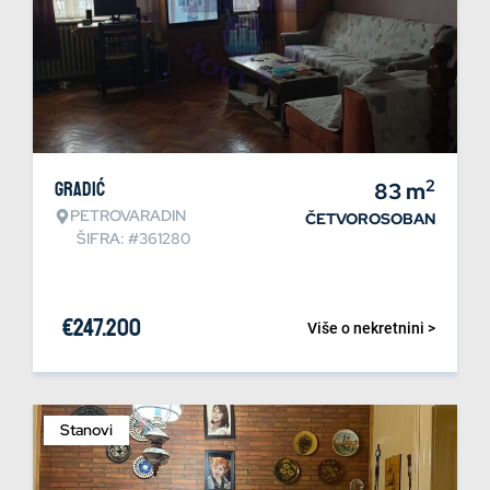
2
Gradić
83
m
PETROVARADIN
ČETVOROSOBAN
ŠIFRA: #361280
€
247.200
Više o nekretnini >
Stanovi