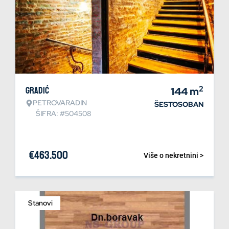
2
Gradić
144
m
PETROVARADIN
ŠESTOSOBAN
ŠIFRA: #504508
€
463.500
Više o nekretnini >
Stanovi