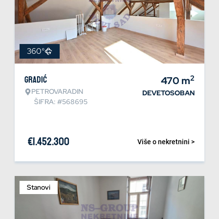
360°
2
Gradić
470
m
PETROVARADIN
DEVETOSOBAN
ŠIFRA: #568695
€
1.452.300
Više o nekretnini >
Stanovi