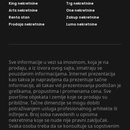
King nekretnine
Trg nekretnine
Arts nekretnine
One nekretnine
Renta stan
Zakup nekretnine
Prodaja nekretnine
Lumo nekretnine
Sve informacije u vezi sa imovinom, koja je na
prodaju, a iz izvora ovog sajta, smatraju se
pouzdanim informacijama. Internet prezentacija
kao takva je napravljena da prezentuje tačne
informacije, ali takav vid prezentovanja podložan je
greškama, propustima i promenama cena. Sve
površine objekata i zemlje koje se prodaju su
približne. Tačne dimenzije se mogu dobiti
potraživanjem usluga profesionalnog arhitekte ili
inžinjera. Broj soba navedenih u opisima
nekretnina koje se nude nije pravni zaključak.
Svaka osoba treba da se konsultuje sa sopstvenim