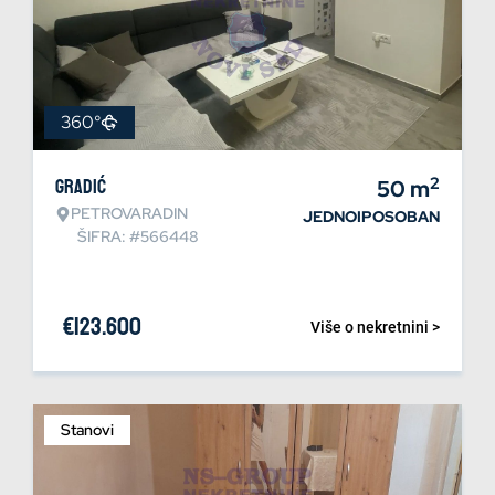
360°
2
Gradić
50
m
PETROVARADIN
JEDNOIPOSOBAN
ŠIFRA: #566448
€
123.600
Više o nekretnini >
Stanovi