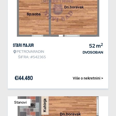
2
Stari Majur
52
m
PETROVARADIN
DVOSOBAN
ŠIFRA: #542365
€
144.480
Više o nekretnini >
Stanovi