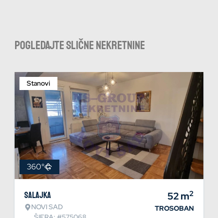
Pogledajte slične nekretnine
Stanovi
360°
2
Salajka
52
m
NOVI SAD
TROSOBAN
ŠIFRA: #575068