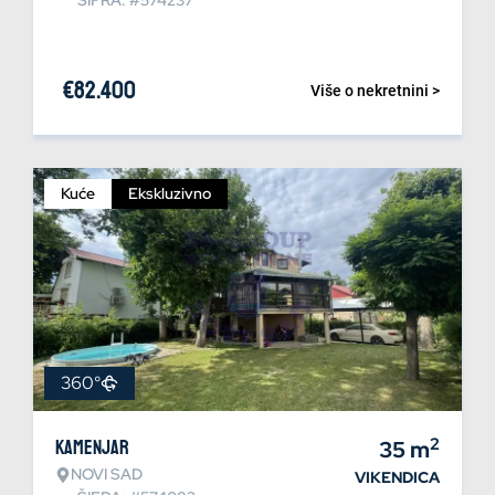
ŠIFRA: #574237
€
82.400
Više o nekretnini >
Kuće
Ekskluzivno
360°
2
Kamenjar
35
m
NOVI SAD
VIKENDICA