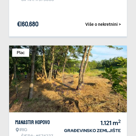
€
160.680
Više o nekretnini >
Plac
2
Manastir Hopovo
1.121
m
IRIG
GRAĐEVINSKO ZEMLJIŠTE