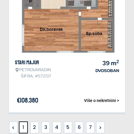
2
Stari Majur
39
m
PETROVARADIN
DVOSOBAN
ŠIFRA: #572137
€
108.380
Više o nekretnini >
<
>
1
2
3
4
5
6
7