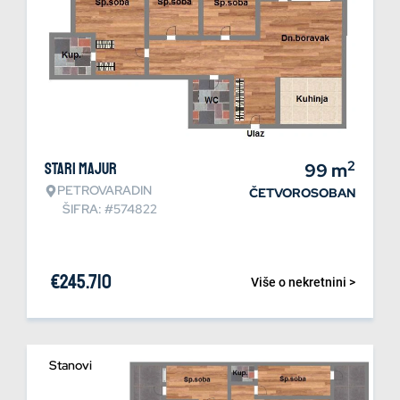
2
Stari Majur
99
m
PETROVARADIN
ČETVOROSOBAN
ŠIFRA: #574822
€
245.710
Više o nekretnini >
Stanovi