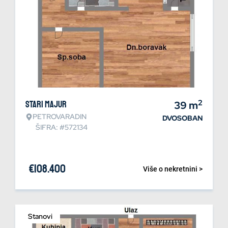
2
Stari Majur
39
m
PETROVARADIN
DVOSOBAN
ŠIFRA: #572134
€
108.400
Više o nekretnini >
Stanovi