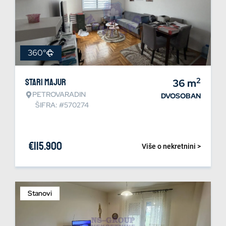
360°
2
Stari Majur
36
m
PETROVARADIN
DVOSOBAN
ŠIFRA: #570274
€
115.900
Više o nekretnini >
Stanovi