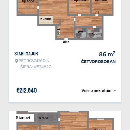
2
Stari Majur
86
m
PETROVARADIN
ČETVOROSOBAN
ŠIFRA: #574820
€
212.840
Više o nekretnini >
Stanovi