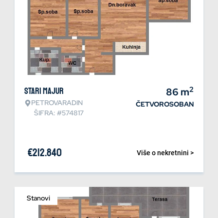
2
Stari Majur
86
m
PETROVARADIN
ČETVOROSOBAN
ŠIFRA: #574817
€
212.840
Više o nekretnini >
Stanovi