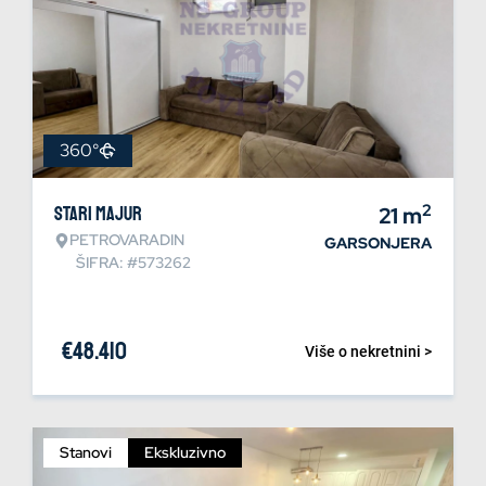
360°
2
Stari Majur
21
m
PETROVARADIN
GARSONJERA
ŠIFRA: #573262
€
48.410
Više o nekretnini >
Stanovi
Ekskluzivno