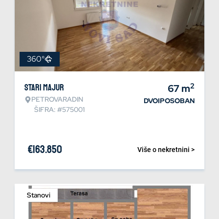
360°
2
Stari Majur
67
m
PETROVARADIN
DVOIPOSOBAN
ŠIFRA: #575001
€
163.850
Više o nekretnini >
Stanovi