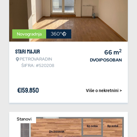
360°
Novogradnja
2
Stari Majur
66
m
PETROVARADIN
DVOIPOSOBAN
ŠIFRA: #520208
€
159.850
Više o nekretnini >
Stanovi