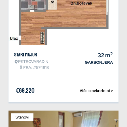
2
Stari Majur
32
m
PETROVARADIN
GARSONJERA
ŠIFRA: #574818
€
69.220
Više o nekretnini >
Stanovi