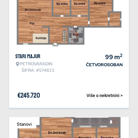
2
Stari Majur
99
m
PETROVARADIN
ČETVOROSOBAN
ŠIFRA: #574823
€
245.720
Više o nekretnini >
Stanovi