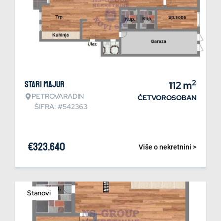
2
Stari Majur
112
m
PETROVARADIN
ČETVOROSOBAN
ŠIFRA: #542363
€
323.640
Više o nekretnini >
Stanovi