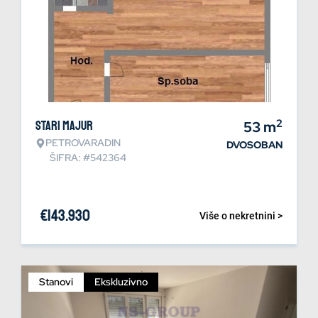
2
Stari Majur
53
m
PETROVARADIN
DVOSOBAN
ŠIFRA: #542364
€
143.930
Više o nekretnini >
Stanovi
Ekskluzivno