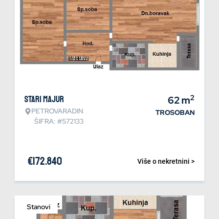
2
Stari Majur
62
m
PETROVARADIN
TROSOBAN
ŠIFRA: #572133
€
172.840
Više o nekretnini >
Stanovi