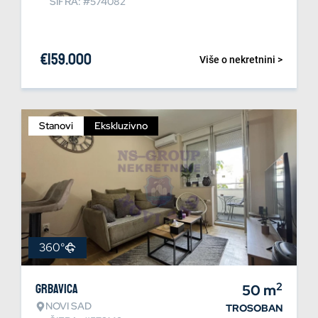
ŠIFRA: #574082
€
159.000
Više o nekretnini >
Stanovi
Ekskluzivno
360°
2
Grbavica
50
m
NOVI SAD
TROSOBAN