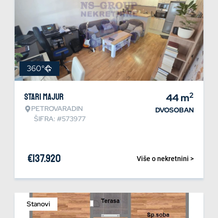
360°
2
Stari Majur
44
m
PETROVARADIN
DVOSOBAN
ŠIFRA: #573977
€
137.920
Više o nekretnini >
Stanovi