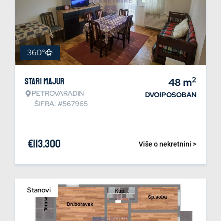
360°
2
Stari Majur
48
m
PETROVARADIN
DVOIPOSOBAN
ŠIFRA: #567965
€
113.300
Više o nekretnini >
Stanovi