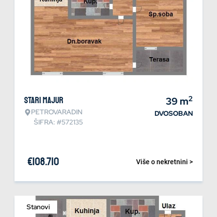
2
Stari Majur
39
m
PETROVARADIN
DVOSOBAN
ŠIFRA: #572135
€
108.710
Više o nekretnini >
Stanovi