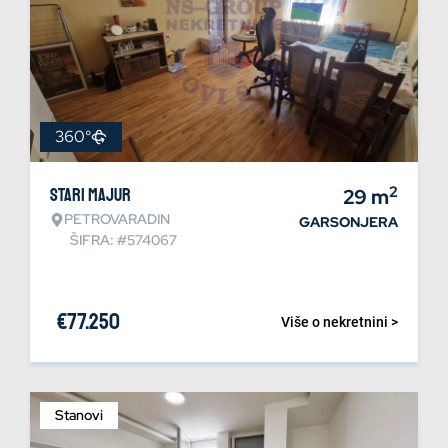
360°
2
Stari Majur
29
m
PETROVARADIN
GARSONJERA
ŠIFRA: #574067
€
77.250
Više o nekretnini >
Stanovi