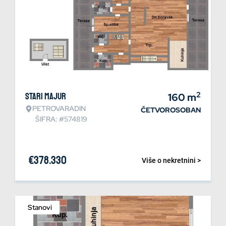
2
Stari Majur
160
m
PETROVARADIN
ČETVOROSOBAN
ŠIFRA: #574819
€
378.330
Više o nekretnini >
Stanovi