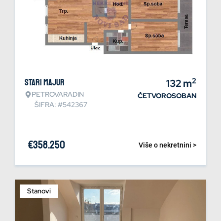
2
Stari Majur
132
m
PETROVARADIN
ČETVOROSOBAN
ŠIFRA: #542367
€
358.250
Više o nekretnini >
Stanovi