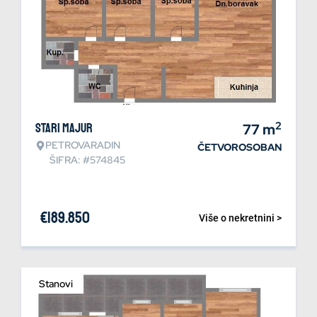
2
Stari Majur
77
m
PETROVARADIN
ČETVOROSOBAN
ŠIFRA: #574845
€
189.850
Više o nekretnini >
Stanovi