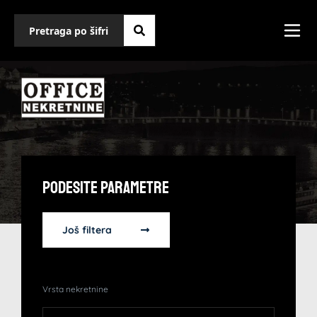
Podesite Parametre
Još filtera
Vrsta nekretnine