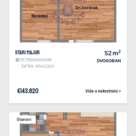
2
Stari Majur
52
m
PETROVARADIN
DVOSOBAN
ŠIFRA: #542369
€
143.820
Više o nekretnini >
Stanovi