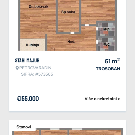
2
Stari Majur
61
m
PETROVARADIN
TROSOBAN
ŠIFRA: #573565
€
155.000
Više o nekretnini >
Stanovi