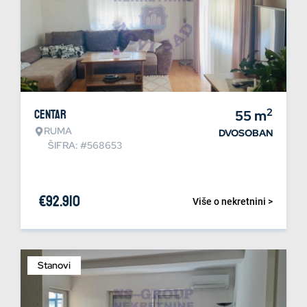
2
Centar
55
m
RUMA
DVOSOBAN
ŠIFRA: #568653
€
92.910
Više o nekretnini >
Stanovi