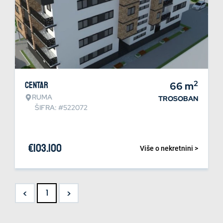
2
Centar
66
m
RUMA
TROSOBAN
ŠIFRA: #522072
€
103.100
Više o nekretnini >
<
>
1