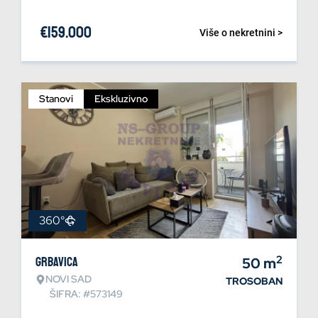
€
159.000
Više o nekretnini >
Stanovi
Ekskluzivno
360°
2
Grbavica
50
m
NOVI SAD
TROSOBAN
ŠIFRA: #573149