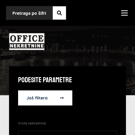
Podesite Parametre
Još filtera
Vrsta nekretnine