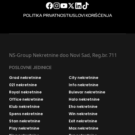
POLITIKA PRIVATNOSTI
USLOVI KORIŠĆENJA
NS-Group Nekretnine doo Novi Sad, Reg.br. 711
POSLOVNE JEDINICE
Grad nekretnine
City nekretnine
021 nekretnine
Info nekretnine
Royal nekretnine
Bulevar nekretnine
Office nekretnine
Halo nekretnine
Klub nekretnine
Eho nekretnine
Spens nekretnine
Win nekretnine
Stan nekretnine
Exit nekretnine
Play nekretnine
Max nekretnine