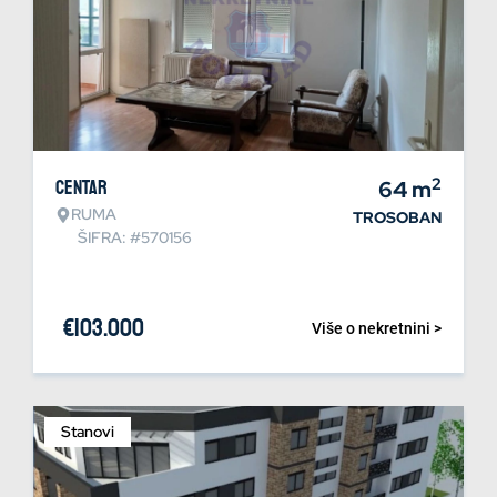
2
Centar
64
m
RUMA
TROSOBAN
ŠIFRA: #570156
€
103.000
Više o nekretnini >
Stanovi