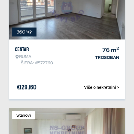
360°
2
Centar
76
m
RUMA
TROSOBAN
ŠIFRA: #572760
€
129.160
Više o nekretnini >
Stanovi