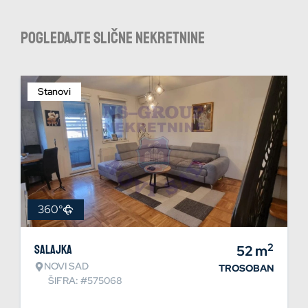
Pogledajte slične nekretnine
Stanovi
360°
2
Salajka
52
m
NOVI SAD
TROSOBAN
ŠIFRA: #575068