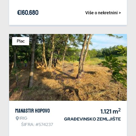
€
160.680
Više o nekretnini >
Plac
2
Manastir Hopovo
1.121
m
IRIG
GRAĐEVINSKO ZEMLJIŠTE
ŠIFRA: #574237