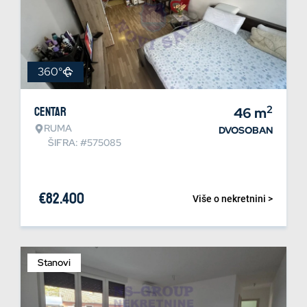
360°
2
Centar
46
m
RUMA
DVOSOBAN
ŠIFRA: #575085
€
82.400
Više o nekretnini >
Stanovi