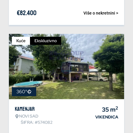
€
82.400
Više o nekretnini >
Kuće
Ekskluzivno
360°
2
Kamenjar
35
m
NOVI SAD
VIKENDICA
ŠIFRA: #574082