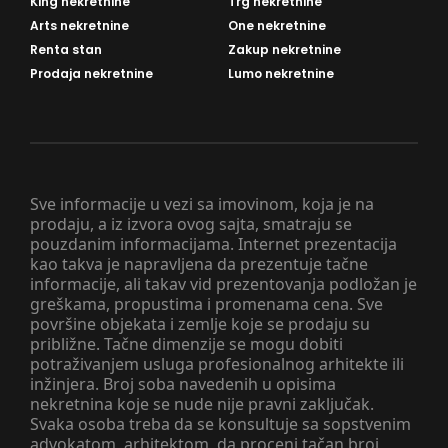
King nekretnine
Trg nekretnine
Arts nekretnine
One nekretnine
Renta stan
Zakup nekretnine
Prodaja nekretnine
Lumo nekretnine
Sve informacije u vezi sa imovinom, koja je na
prodaju, a iz izvora ovog sajta, smatraju se
pouzdanim informacijama. Internet prezentacija
kao takva je napravljena da prezentuje tačne
informacije, ali takav vid prezentovanja podložan je
greškama, propustima i promenama cena. Sve
površine objekata i zemlje koje se prodaju su
približne. Tačne dimenzije se mogu dobiti
potraživanjem usluga profesionalnog arhitekte ili
inžinjera. Broj soba navedenih u opisima
nekretnina koje se nude nije pravni zaključak.
Svaka osoba treba da se konsultuje sa sopstvenim
advokatom, arhitektom, da proceni tačan broj