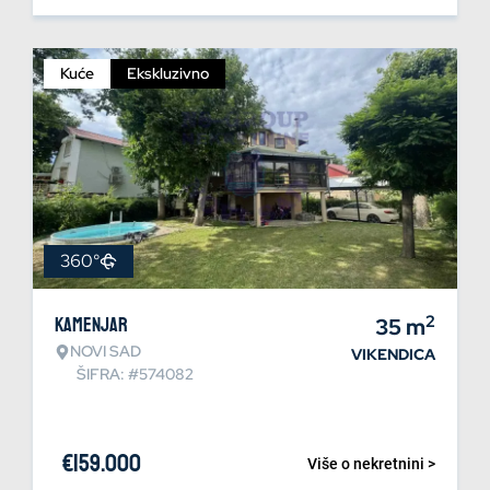
Kuće
Ekskluzivno
360°
2
Kamenjar
35
m
NOVI SAD
VIKENDICA
ŠIFRA: #574082
€
159.000
Više o nekretnini >