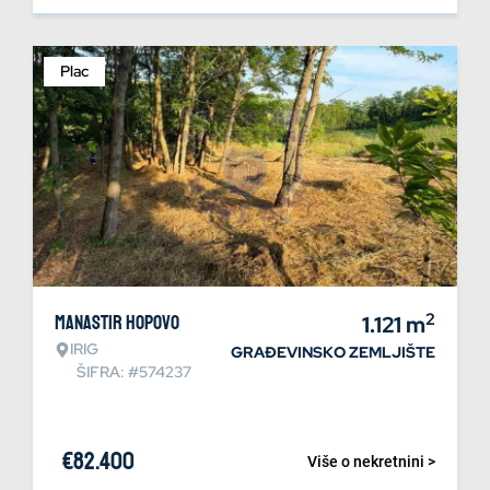
Plac
2
Manastir Hopovo
1.121
m
IRIG
GRAĐEVINSKO ZEMLJIŠTE
ŠIFRA: #574237
€
82.400
Više o nekretnini >