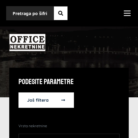
Podesite Parametre
Još filtera
Vrsta nekretnine