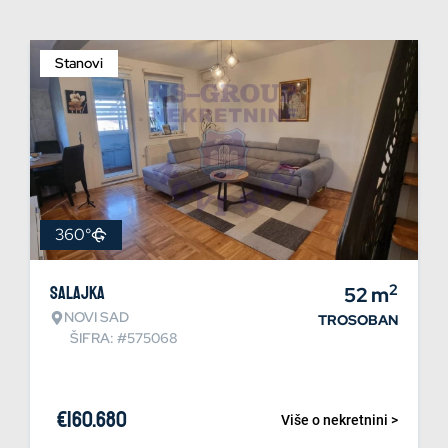
Stanovi
360°
2
Salajka
52
m
NOVI SAD
TROSOBAN
ŠIFRA: #575068
€
160.680
Više o nekretnini >