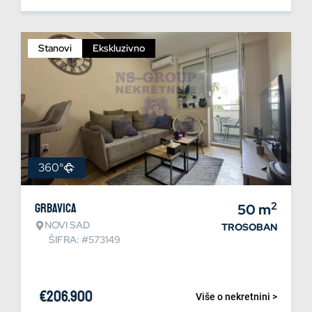
Stanovi
Ekskluzivno
360°
2
Grbavica
50
m
NOVI SAD
TROSOBAN
ŠIFRA: #573149
€
206.900
Više o nekretnini >