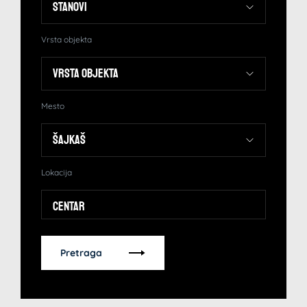
Vrsta objekta
Mesto
Lokacija
Centar
Pretraga