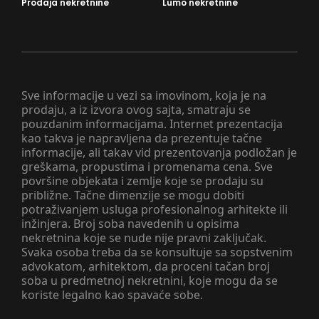
Prodaja nekretnine
Lumo nekretnine
Sve informacije u vezi sa imovinom, koja je na
prodaju, a iz izvora ovog sajta, smatraju se
pouzdanim informacijama. Internet prezentacija
kao takva je napravljena da prezentuje tačne
informacije, ali takav vid prezentovanja podložan je
greškama, propustima i promenama cena. Sve
površine objekata i zemlje koje se prodaju su
približne. Tačne dimenzije se mogu dobiti
potraživanjem usluga profesionalnog arhitekte ili
inžinjera. Broj soba navedenih u opisima
nekretnina koje se nude nije pravni zaključak.
Svaka osoba treba da se konsultuje sa sopstvenim
advokatom, arhitektom, da proceni tačan broj
soba u predmetnoj nekretnini, koje mogu da se
koriste legalno kao spavaće sobe.