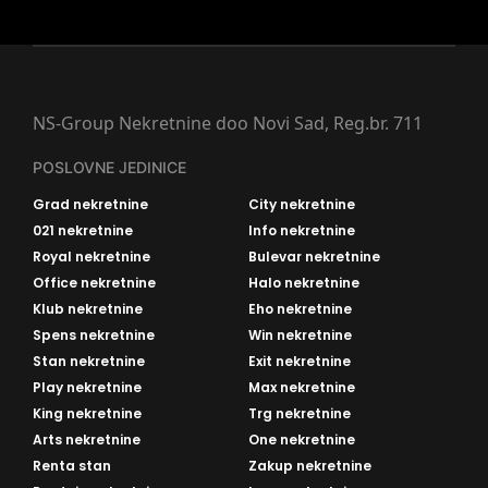
NS-Group Nekretnine doo Novi Sad, Reg.br. 711
POSLOVNE JEDINICE
Grad nekretnine
City nekretnine
021 nekretnine
Info nekretnine
Royal nekretnine
Bulevar nekretnine
Office nekretnine
Halo nekretnine
Klub nekretnine
Eho nekretnine
Spens nekretnine
Win nekretnine
Stan nekretnine
Exit nekretnine
Play nekretnine
Max nekretnine
King nekretnine
Trg nekretnine
Arts nekretnine
One nekretnine
Renta stan
Zakup nekretnine