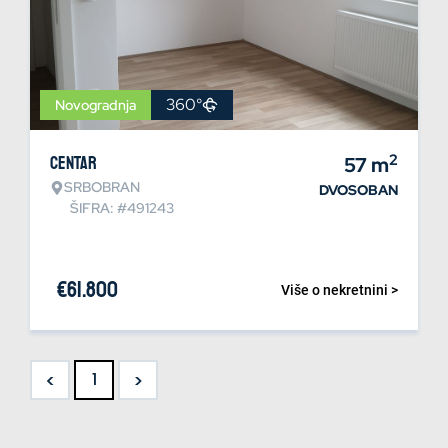
360°
Novogradnja
2
Centar
57
m
SRBOBRAN
DVOSOBAN
ŠIFRA: #491243
€
61.800
Više o nekretnini >
<
>
1