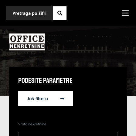
Podesite Parametre
Još filtera
Vrsta nekretnine