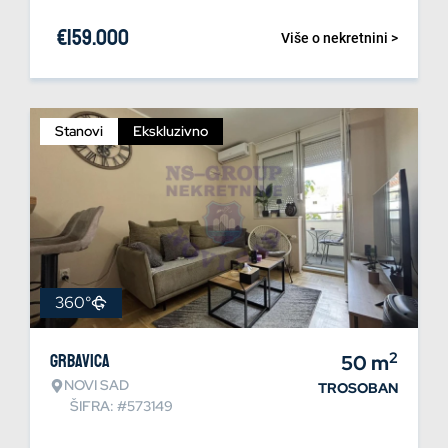
€
159.000
Više o nekretnini >
Stanovi
Ekskluzivno
360°
2
Grbavica
50
m
NOVI SAD
TROSOBAN
ŠIFRA: #573149