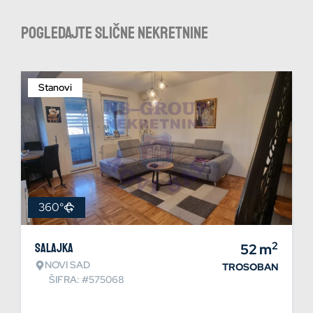
Pogledajte slične nekretnine
Stanovi
360°
2
Salajka
52
m
NOVI SAD
TROSOBAN
ŠIFRA: #575068