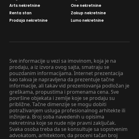
Arts nekretnine
One nekretnine
Renta stan
Zakup nekretnine
Prodaja nekretnine
Lumo nekretnine
Sve informacije u vezi sa imovinom, koja je na
prodaju, a iz izvora ovog sajta, smatraju se
pouzdanim informacijama. Internet prezentacija
kao takva je napravljena da prezentuje tačne
informacije, ali takav vid prezentovanja podložan je
greškama, propustima i promenama cena. Sve
površine objekata i zemlje koje se prodaju su
približne. Tačne dimenzije se mogu dobiti
potraživanjem usluga profesionalnog arhitekte ili
inžinjera. Broj soba navedenih u opisima
nekretnina koje se nude nije pravni zaključak.
Svaka osoba treba da se konsultuje sa sopstvenim
advokatom, arhitektom, da proceni tačan broj