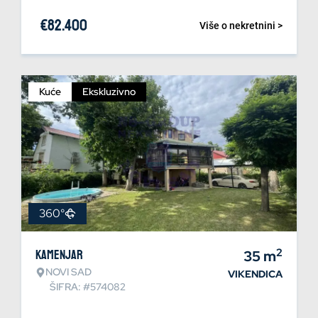
€
82.400
Više o nekretnini >
Kuće
Ekskluzivno
360°
2
Kamenjar
35
m
NOVI SAD
VIKENDICA
ŠIFRA: #574082