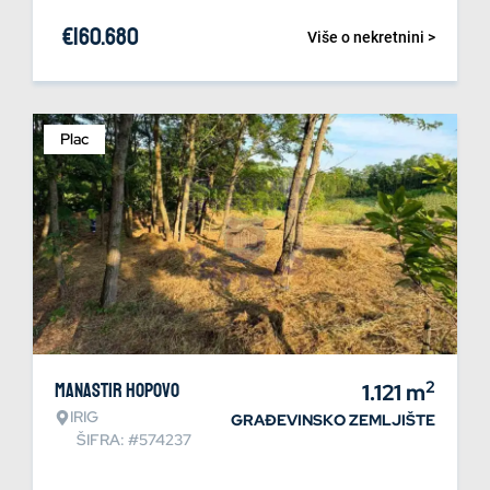
€
160.680
Više o nekretnini >
Plac
2
Manastir Hopovo
1.121
m
IRIG
GRAĐEVINSKO ZEMLJIŠTE
ŠIFRA: #574237