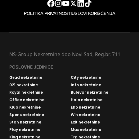
POLITIKA PRIVATNOSTI
USLOVI KORIŠĆENJA
NS-Group Nekretnine doo Novi Sad, Reg.br. 711
POSLOVNE JEDINICE
Grad nekretnine
City nekretnine
021 nekretnine
Info nekretnine
Royal nekretnine
Bulevar nekretnine
Office nekretnine
Halo nekretnine
Klub nekretnine
Eho nekretnine
Spens nekretnine
Win nekretnine
Stan nekretnine
Exit nekretnine
Play nekretnine
Max nekretnine
King nekretnine
Trg nekretnine