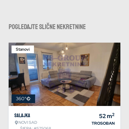
Pogledajte slične nekretnine
Stanovi
360°
2
Salajka
52
m
NOVI SAD
TROSOBAN
ŠIFRA: #575068