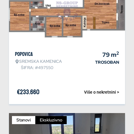
2
Popovica
79
m
SREMSKA KAMENICA
TROSOBAN
ŠIFRA: #497550
€
233.660
Više o nekretnini >
Stanovi
Ekskluzivno