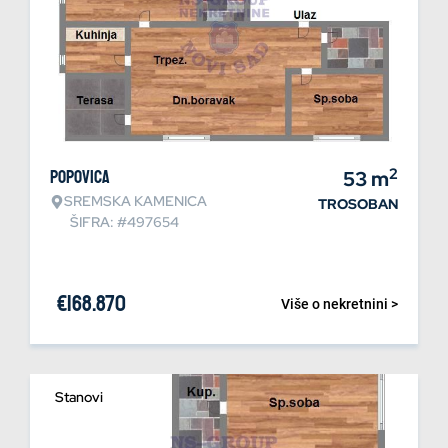
2
Popovica
53
m
SREMSKA KAMENICA
TROSOBAN
ŠIFRA: #497654
€
168.870
Više o nekretnini >
Stanovi