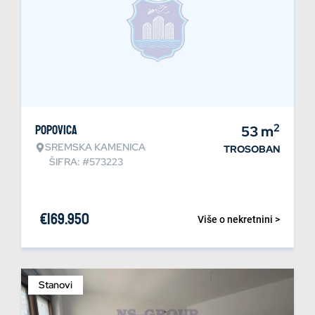
2
Popovica
53
m
SREMSKA KAMENICA
TROSOBAN
ŠIFRA: #573223
€
169.950
Više o nekretnini >
Stanovi