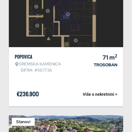
2
Popovica
71
m
SREMSKA KAMENICA
TROSOBAN
ŠIFRA: #567736
€
236.900
Više o nekretnini >
Stanovi