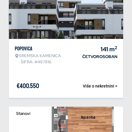
2
Popovica
141
m
SREMSKA KAMENICA
ČETVOROSOBAN
ŠIFRA: #487816
€
400.550
Više o nekretnini >
Stanovi