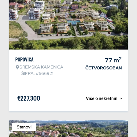
2
Popovica
77
m
SREMSKA KAMENICA
ČETVOROSOBAN
ŠIFRA: #566921
€
227.300
Više o nekretnini >
Stanovi