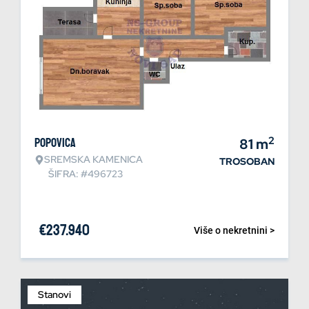
2
Popovica
81
m
SREMSKA KAMENICA
TROSOBAN
ŠIFRA: #496723
€
237.940
Više o nekretnini >
Stanovi