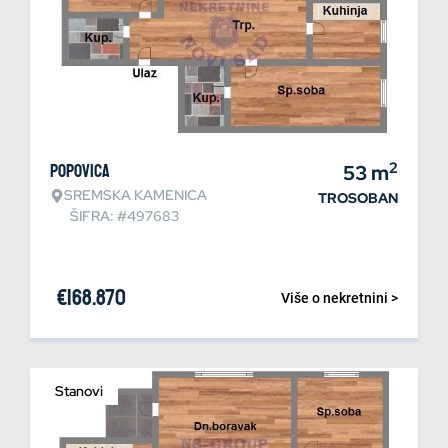
2
Popovica
53
m
SREMSKA KAMENICA
TROSOBAN
ŠIFRA: #497683
€
168.870
Više o nekretnini >
Stanovi