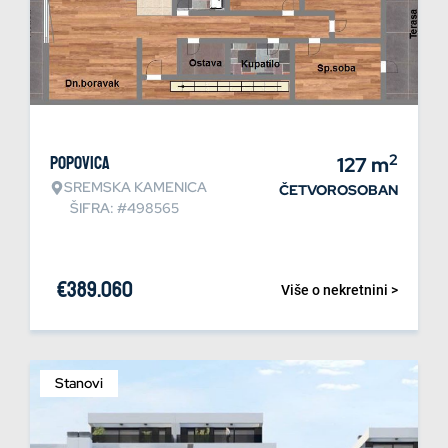
2
Popovica
127
m
SREMSKA KAMENICA
ČETVOROSOBAN
ŠIFRA: #498565
€
389.060
Više o nekretnini >
Stanovi