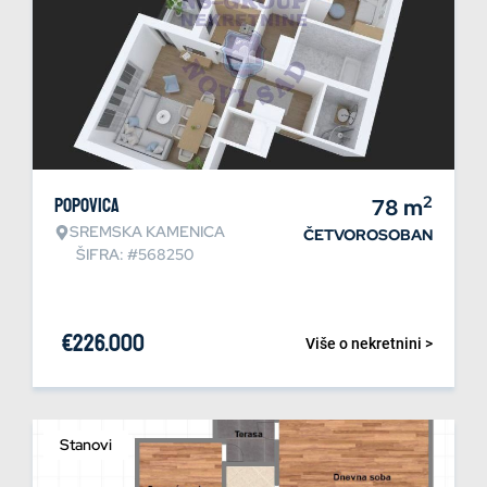
2
Popovica
78
m
SREMSKA KAMENICA
ČETVOROSOBAN
ŠIFRA: #568250
€
226.000
Više o nekretnini >
Stanovi