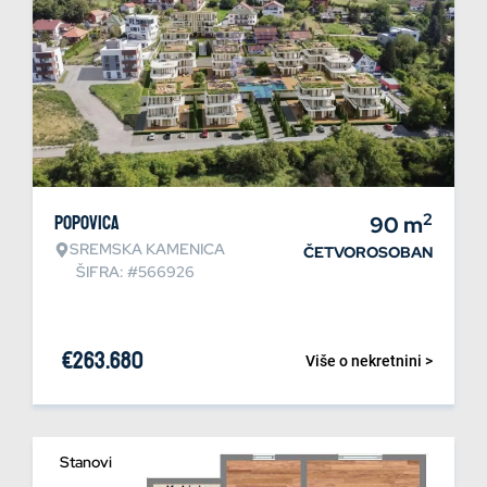
2
Popovica
90
m
SREMSKA KAMENICA
ČETVOROSOBAN
ŠIFRA: #566926
€
263.680
Više o nekretnini >
Stanovi