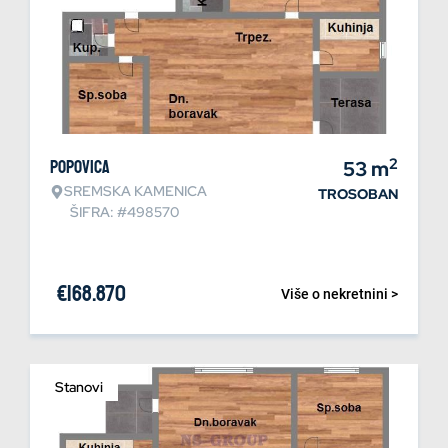
2
Popovica
53
m
SREMSKA KAMENICA
TROSOBAN
ŠIFRA: #498570
€
168.870
Više o nekretnini >
Stanovi