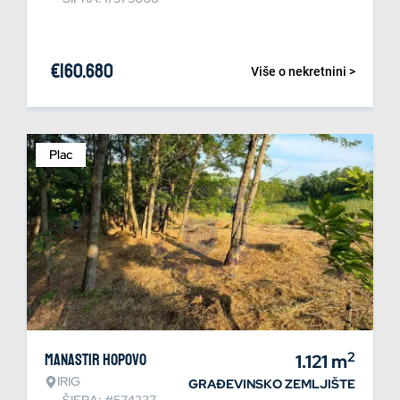
€
160.680
Više o nekretnini >
Plac
2
Manastir Hopovo
1.121
m
IRIG
GRAĐEVINSKO ZEMLJIŠTE