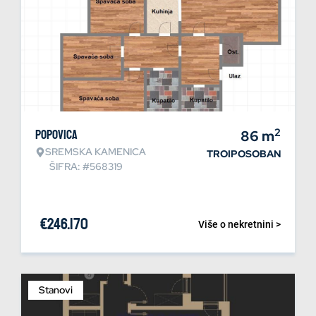
2
Popovica
86
m
SREMSKA KAMENICA
TROIPOSOBAN
ŠIFRA: #568319
€
246.170
Više o nekretnini >
Stanovi