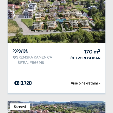
2
Popovica
170
m
SREMSKA KAMENICA
ČETVOROSOBAN
ŠIFRA: #566918
€
613.720
Više o nekretnini >
Stanovi