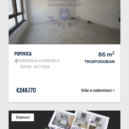
2
Popovica
86
m
SREMSKA KAMENICA
TROIPOSOBAN
ŠIFRA: #573198
€
246.170
Više o nekretnini >
Stanovi