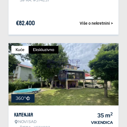
ŠIFRA: #574237
€
82.400
Više o nekretnini >
Kuće
Ekskluzivno
360°
2
Kamenjar
35
m
NOVI SAD
VIKENDICA