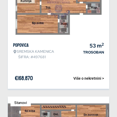
2
Popovica
53
m
SREMSKA KAMENICA
TROSOBAN
ŠIFRA: #497681
€
168.870
Više o nekretnini >
Stanovi