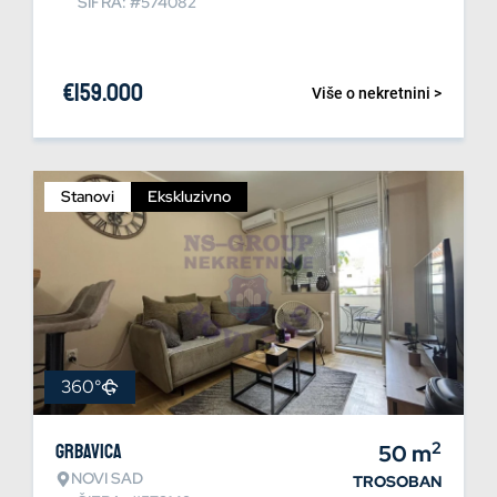
ŠIFRA: #574082
€
159.000
Više o nekretnini >
Stanovi
Ekskluzivno
360°
2
Grbavica
50
m
NOVI SAD
TROSOBAN