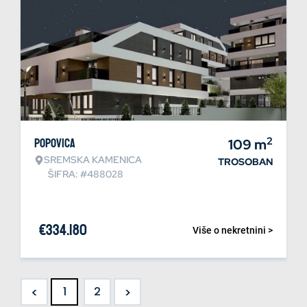
2
Popovica
109
m
SREMSKA KAMENICA
TROSOBAN
ŠIFRA: #488028
€
334.180
Više o nekretnini >
<
>
1
2