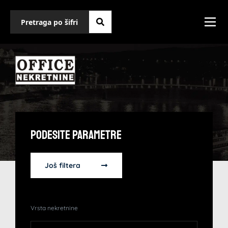
Podesite Parametre
Još filtera
Vrsta nekretnine