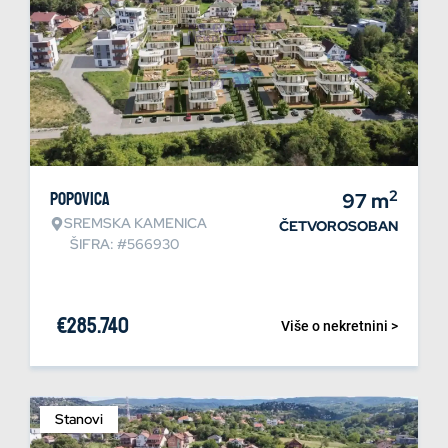
2
Popovica
97
m
SREMSKA KAMENICA
ČETVOROSOBAN
ŠIFRA: #566930
€
285.740
Više o nekretnini >
Stanovi