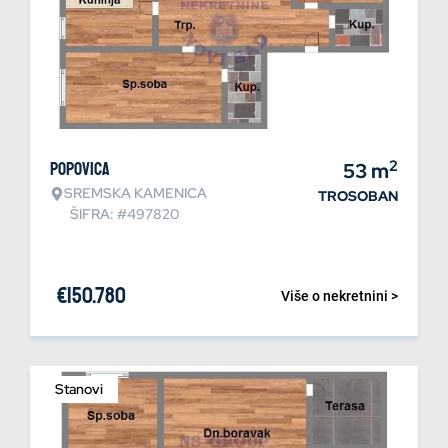
2
Popovica
53
m
SREMSKA KAMENICA
TROSOBAN
ŠIFRA: #497820
€
150.780
Više o nekretnini >
Stanovi