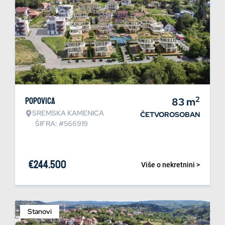
2
Popovica
83
m
SREMSKA KAMENICA
ČETVOROSOBAN
ŠIFRA: #566919
€
244.500
Više o nekretnini >
Stanovi