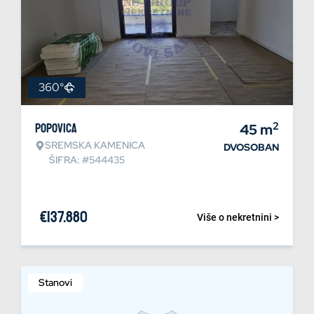
360°
2
Popovica
45
m
SREMSKA KAMENICA
DVOSOBAN
ŠIFRA: #544435
€
137.880
Više o nekretnini >
Stanovi