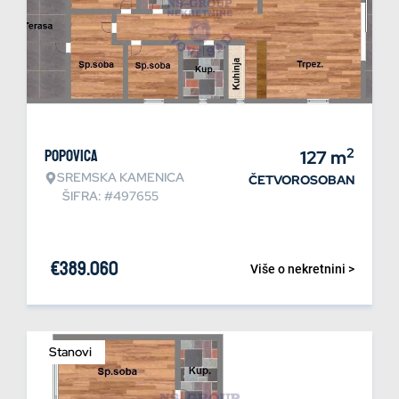
2
Popovica
127
m
SREMSKA KAMENICA
ČETVOROSOBAN
ŠIFRA: #497655
€
389.060
Više o nekretnini >
Stanovi