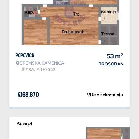
2
Popovica
53
m
SREMSKA KAMENICA
TROSOBAN
ŠIFRA: #497653
€
168.870
Više o nekretnini >
Stanovi