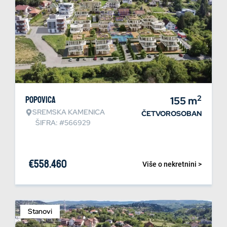
2
Popovica
155
m
SREMSKA KAMENICA
ČETVOROSOBAN
ŠIFRA: #566929
€
558.460
Više o nekretnini >
Stanovi