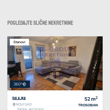
Pogledajte slične nekretnine
Stanovi
360°
2
Salajka
52
m
NOVI SAD
TROSOBAN
ŠIFRA: #575068