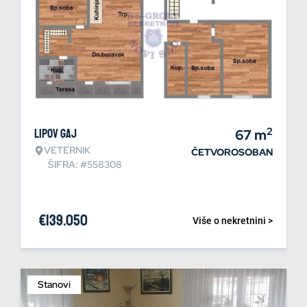
2
Lipov gaj
67
m
VETERNIK
ČETVOROSOBAN
ŠIFRA: #558308
€
139.050
Više o nekretnini >
Stanovi