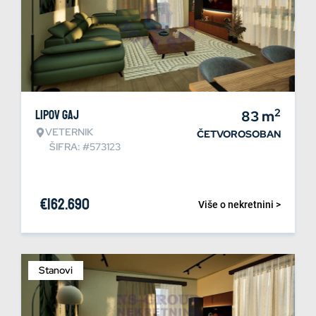
2
Lipov gaj
83
m
VETERNIK
ČETVOROSOBAN
ŠIFRA: #573123
€
162.690
Više o nekretnini >
Stanovi