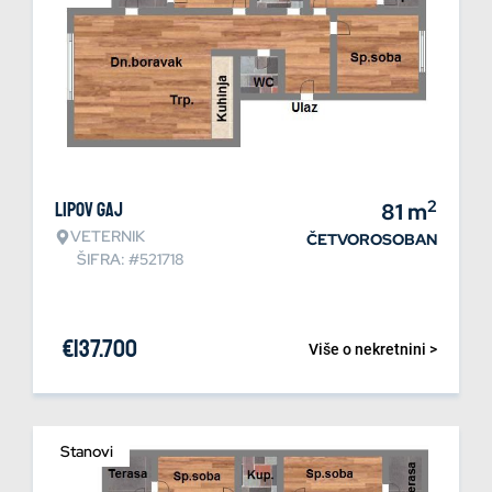
2
Lipov gaj
81
m
VETERNIK
ČETVOROSOBAN
ŠIFRA: #521718
€
137.700
Više o nekretnini >
Stanovi