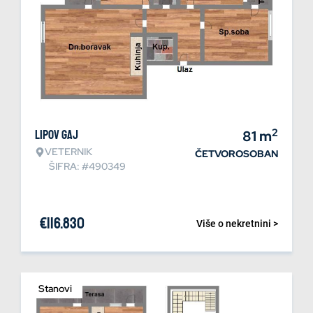
2
Lipov gaj
81
m
VETERNIK
ČETVOROSOBAN
ŠIFRA: #490349
€
116.830
Više o nekretnini >
Stanovi