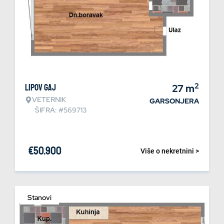
2
Lipov gaj
27
m
VETERNIK
GARSONJERA
ŠIFRA: #569713
€
50.900
Više o nekretnini >
Stanovi