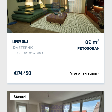
2
Lipov gaj
89
m
VETERNIK
PETOSOBAN
ŠIFRA: #573143
€
174.450
Više o nekretnini >
Stanovi