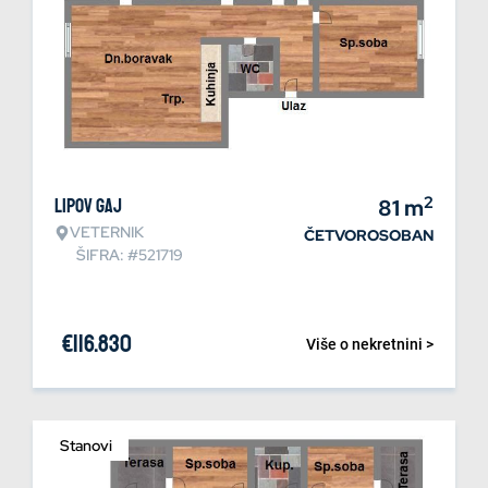
2
Lipov gaj
81
m
VETERNIK
ČETVOROSOBAN
ŠIFRA: #521719
€
116.830
Više o nekretnini >
Stanovi