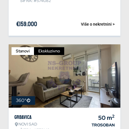
ŠIFRA: #574082
€
159.000
Više o nekretnini >
Stanovi
Ekskluzivno
360°
2
Grbavica
50
m
NOVI SAD
TROSOBAN