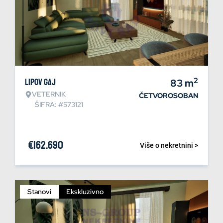
2
Lipov gaj
83
m
VETERNIK
ČETVOROSOBAN
ŠIFRA: #573121
€
162.690
Više o nekretnini >
Stanovi
Ekskluzivno