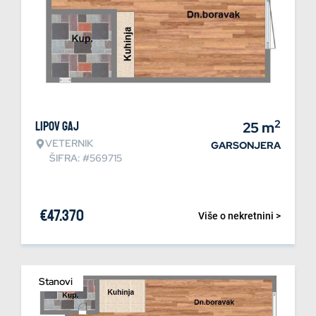
2
Lipov gaj
25
m
VETERNIK
GARSONJERA
ŠIFRA: #569715
€
47.370
Više o nekretnini >
Stanovi