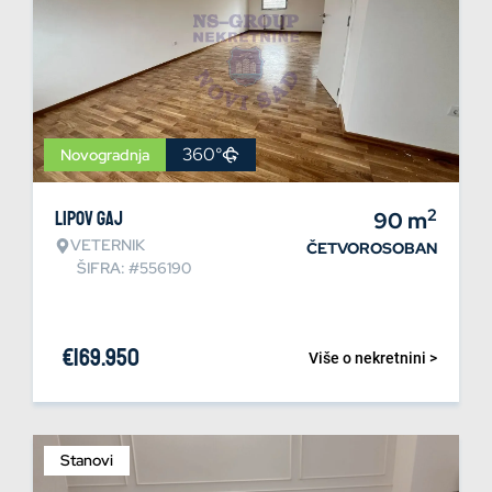
360°
Novogradnja
2
Lipov gaj
90
m
VETERNIK
ČETVOROSOBAN
ŠIFRA: #556190
€
169.950
Više o nekretnini >
Stanovi