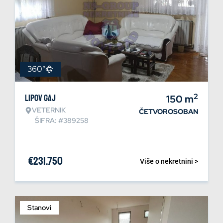
360°
2
Lipov gaj
150
m
VETERNIK
ČETVOROSOBAN
ŠIFRA: #389258
€
231.750
Više o nekretnini >
Stanovi