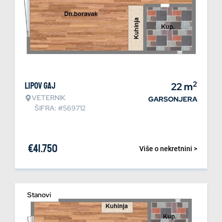
2
Lipov gaj
22
m
VETERNIK
GARSONJERA
ŠIFRA: #569712
€
41.750
Više o nekretnini >
Stanovi