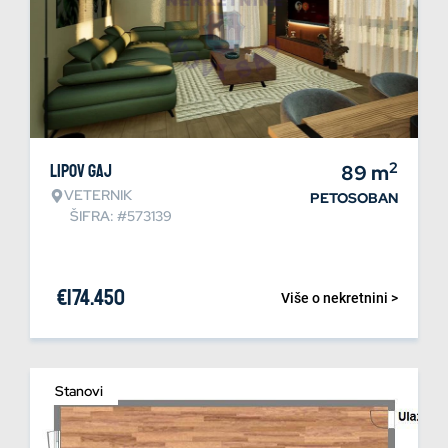
2
Lipov gaj
89
m
VETERNIK
PETOSOBAN
ŠIFRA: #573139
€
174.450
Više o nekretnini >
Stanovi