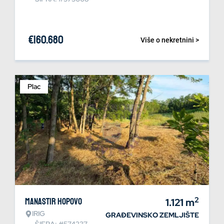
€
160.680
Više o nekretnini >
Plac
2
Manastir Hopovo
1.121
m
IRIG
GRAĐEVINSKO ZEMLJIŠTE