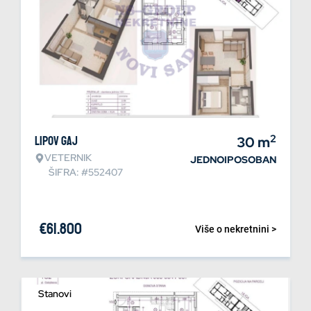
2
Lipov gaj
30
m
VETERNIK
JEDNOIPOSOBAN
ŠIFRA: #552407
€
61.800
Više o nekretnini >
Stanovi