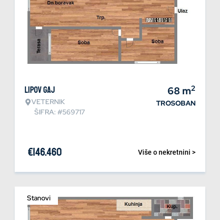
2
Lipov gaj
68
m
VETERNIK
TROSOBAN
ŠIFRA: #569717
€
146.460
Više o nekretnini >
Stanovi