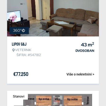
360°
2
Lipov gaj
43
m
VETERNIK
DVOSOBAN
ŠIFRA: #547182
€
77.250
Više o nekretnini >
Stanovi