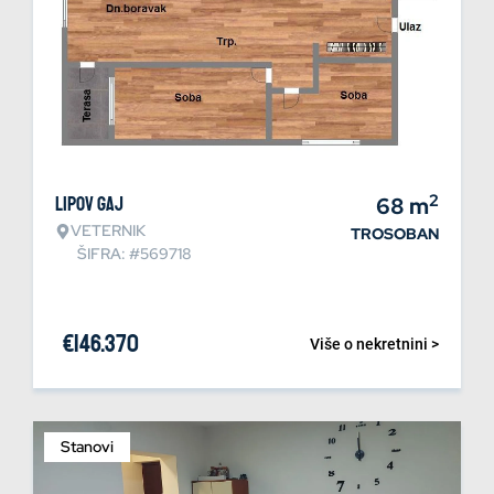
2
Lipov gaj
68
m
VETERNIK
TROSOBAN
ŠIFRA: #569718
€
146.370
Više o nekretnini >
Stanovi