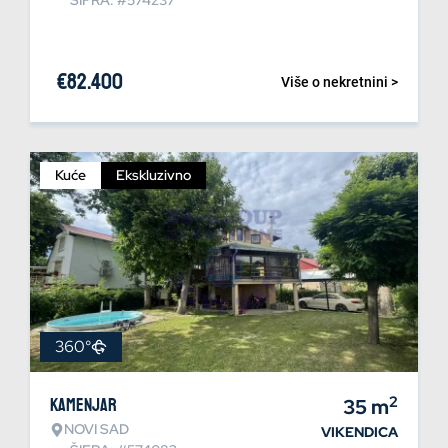
ŠIFRA: #574237
€
82.400
Više o nekretnini >
Kuće
Ekskluzivno
360°
2
Kamenjar
35
m
NOVI SAD
VIKENDICA