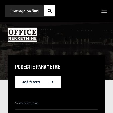
Podesite Parametre
Još filtera
Vrsta nekretnine