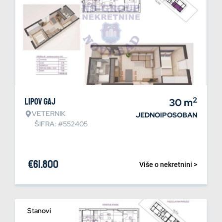
2
Lipov gaj
30
m
VETERNIK
JEDNOIPOSOBAN
ŠIFRA: #552405
€
61.800
Više o nekretnini >
Stanovi