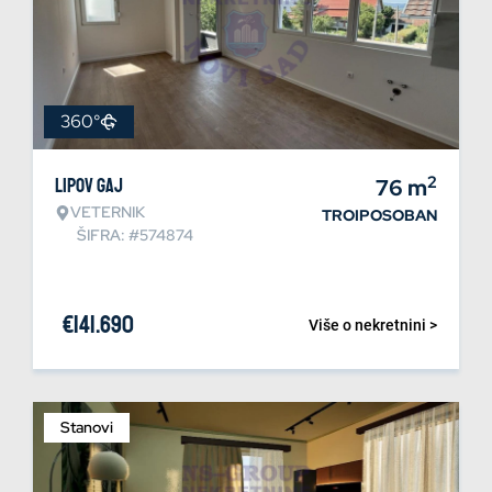
360°
2
Lipov gaj
76
m
VETERNIK
TROIPOSOBAN
ŠIFRA: #574874
€
141.690
Više o nekretnini >
Stanovi