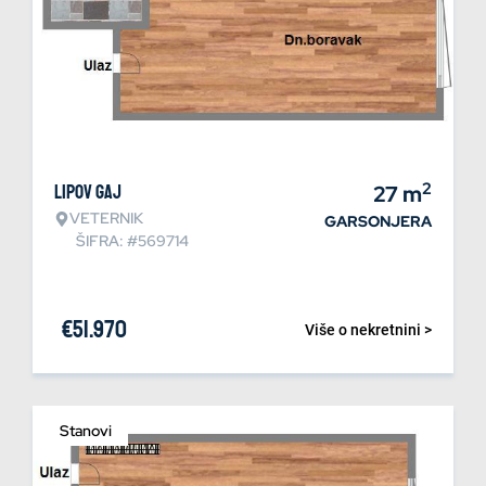
2
Lipov gaj
27
m
VETERNIK
GARSONJERA
ŠIFRA: #569714
€
51.970
Više o nekretnini >
Stanovi