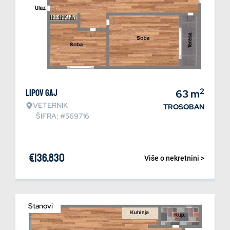
2
Lipov gaj
63
m
VETERNIK
TROSOBAN
ŠIFRA: #569716
€
136.830
Više o nekretnini >
Stanovi