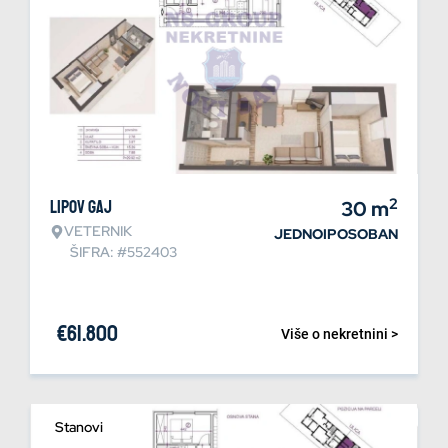
2
Lipov gaj
30
m
VETERNIK
JEDNOIPOSOBAN
ŠIFRA: #552403
€
61.800
Više o nekretnini >
Stanovi