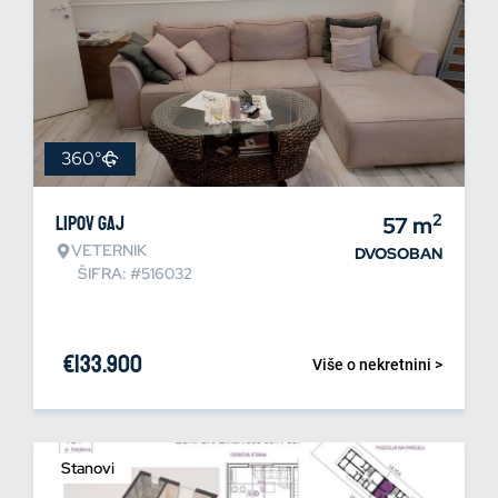
360°
2
Lipov gaj
57
m
VETERNIK
DVOSOBAN
ŠIFRA: #516032
€
133.900
Više o nekretnini >
Stanovi