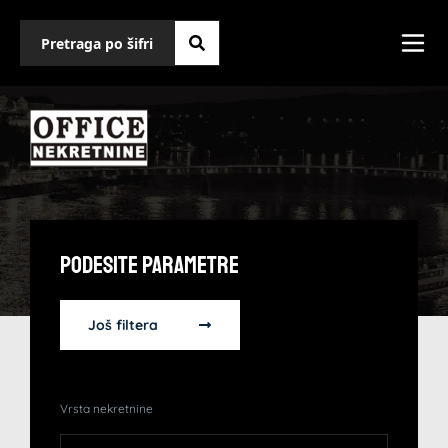
Podesite Parametre
Još filtera
Vrsta nekretnine