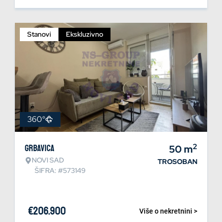
Stanovi
Ekskluzivno
360°
2
Grbavica
50
m
NOVI SAD
TROSOBAN
ŠIFRA: #573149
€
206.900
Više o nekretnini >