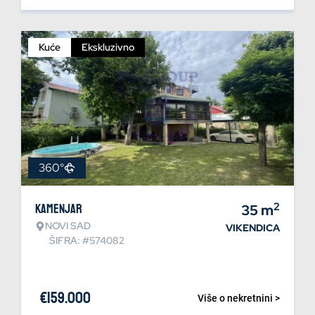
Kuće
Ekskluzivno
360°
2
Kamenjar
35
m
NOVI SAD
VIKENDICA
ŠIFRA: #574082
€
159.000
Više o nekretnini >