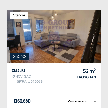
Stanovi
360°
2
Salajka
52
m
NOVI SAD
TROSOBAN
ŠIFRA: #575068
€
160.680
Više o nekretnini >