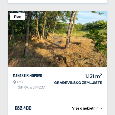
Plac
2
Manastir Hopovo
1.121
m
IRIG
GRAĐEVINSKO ZEMLJIŠTE
ŠIFRA: #574237
€
82.400
Više o nekretnini >