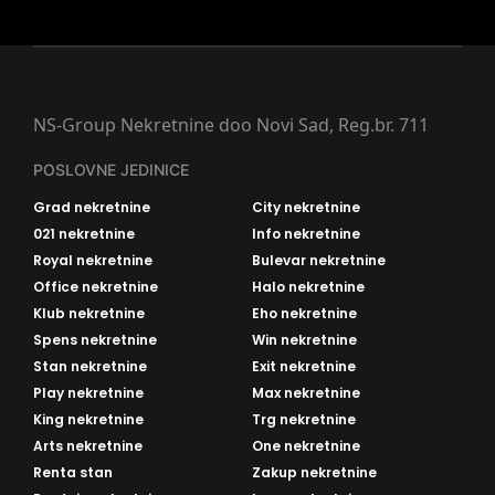
NS-Group Nekretnine doo Novi Sad, Reg.br. 711
POSLOVNE JEDINICE
Grad nekretnine
City nekretnine
021 nekretnine
Info nekretnine
Royal nekretnine
Bulevar nekretnine
Office nekretnine
Halo nekretnine
Klub nekretnine
Eho nekretnine
Spens nekretnine
Win nekretnine
Stan nekretnine
Exit nekretnine
Play nekretnine
Max nekretnine
King nekretnine
Trg nekretnine
Arts nekretnine
One nekretnine
Renta stan
Zakup nekretnine