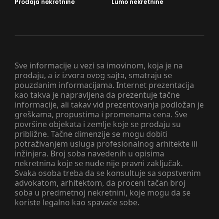
Prodaja nekretnine
Lumo nekretnine
Sve informacije u vezi sa imovinom, koja je na
prodaju, a iz izvora ovog sajta, smatraju se
pouzdanim informacijama. Internet prezentacija
kao takva je napravljena da prezentuje tačne
informacije, ali takav vid prezentovanja podložan je
greškama, propustima i promenama cena. Sve
površine objekata i zemlje koje se prodaju su
približne. Tačne dimenzije se mogu dobiti
potraživanjem usluga profesionalnog arhitekte ili
inžinjera. Broj soba navedenih u opisima
nekretnina koje se nude nije pravni zaključak.
Svaka osoba treba da se konsultuje sa sopstvenim
advokatom, arhitektom, da proceni tačan broj
soba u predmetnoj nekretnini, koje mogu da se
koriste legalno kao spavaće sobe.