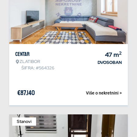
2
Centar
47
m
ZLATIBOR
DVOSOBAN
ŠIFRA: #564326
€
87.140
Više o nekretnini >
Stanovi