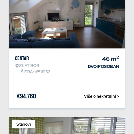
2
Centar
46
m
ZLATIBOR
DVOIPOSOBAN
ŠIFRA: #511952
€
94.760
Više o nekretnini >
Stanovi