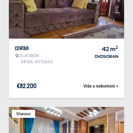
2
Centar
42
m
ZLATIBOR
DVOSOBAN
ŠIFRA: #570665
€
82.200
Više o nekretnini >
Stanovi