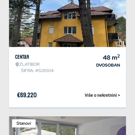
2
Centar
48
m
ZLATIBOR
DVOSOBAN
ŠIFRA: #528504
€
69.220
Više o nekretnini >
Stanovi