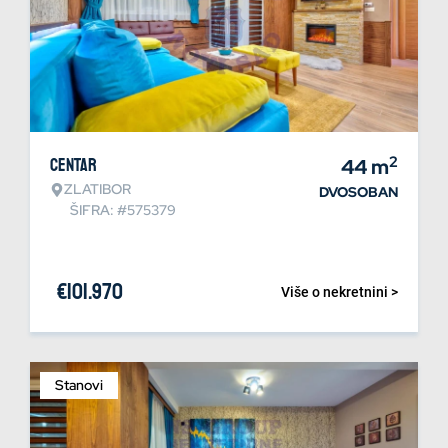
2
Centar
44
m
ZLATIBOR
DVOSOBAN
ŠIFRA: #575379
€
101.970
Više o nekretnini >
Stanovi