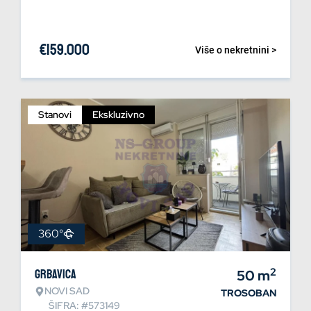
€
159.000
Više o nekretnini >
Stanovi
Ekskluzivno
360°
2
Grbavica
50
m
NOVI SAD
TROSOBAN
ŠIFRA: #573149