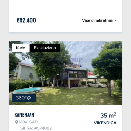
€
82.400
Više o nekretnini >
Kuće
Ekskluzivno
360°
2
Kamenjar
35
m
NOVI SAD
VIKENDICA
ŠIFRA: #574082