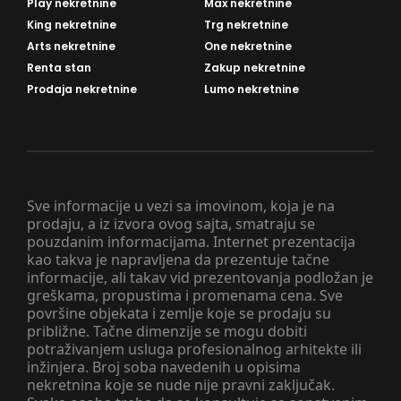
Play nekretnine
Max nekretnine
King nekretnine
Trg nekretnine
Arts nekretnine
One nekretnine
Renta stan
Zakup nekretnine
Prodaja nekretnine
Lumo nekretnine
Sve informacije u vezi sa imovinom, koja je na
prodaju, a iz izvora ovog sajta, smatraju se
pouzdanim informacijama. Internet prezentacija
kao takva je napravljena da prezentuje tačne
informacije, ali takav vid prezentovanja podložan je
greškama, propustima i promenama cena. Sve
površine objekata i zemlje koje se prodaju su
približne. Tačne dimenzije se mogu dobiti
potraživanjem usluga profesionalnog arhitekte ili
inžinjera. Broj soba navedenih u opisima
nekretnina koje se nude nije pravni zaključak.