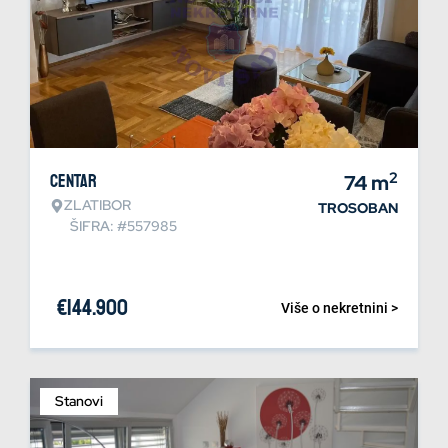
2
Centar
74
m
ZLATIBOR
TROSOBAN
ŠIFRA: #557985
€
144.900
Više o nekretnini >
Stanovi