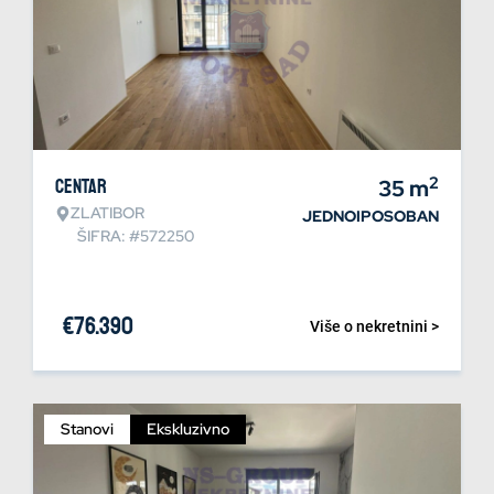
2
Centar
35
m
ZLATIBOR
JEDNOIPOSOBAN
ŠIFRA: #572250
€
76.390
Više o nekretnini >
Stanovi
Ekskluzivno