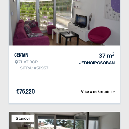
2
Centar
37
m
ZLATIBOR
JEDNOIPOSOBAN
ŠIFRA: #511957
€
76.220
Više o nekretnini >
Stanovi