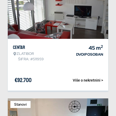
2
Centar
45
m
ZLATIBOR
DVOIPOSOBAN
ŠIFRA: #511959
€
92.700
Više o nekretnini >
Stanovi