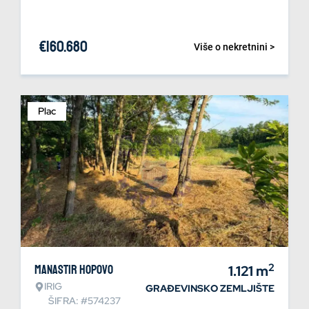
€
160.680
Više o nekretnini >
Plac
2
Manastir Hopovo
1.121
m
IRIG
GRAĐEVINSKO ZEMLJIŠTE
ŠIFRA: #574237