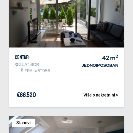
2
Centar
42
m
ZLATIBOR
JEDNOIPOSOBAN
ŠIFRA: #511956
€
86.520
Više o nekretnini >
Stanovi