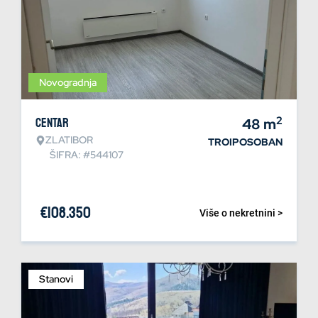
Novogradnja
2
Centar
48
m
ZLATIBOR
TROIPOSOBAN
ŠIFRA: #544107
€
108.350
Više o nekretnini >
Stanovi