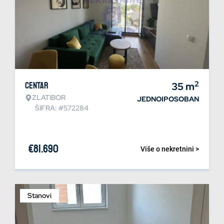
2
Centar
35
m
ZLATIBOR
JEDNOIPOSOBAN
ŠIFRA: #572284
€
81.690
Više o nekretnini >
Stanovi