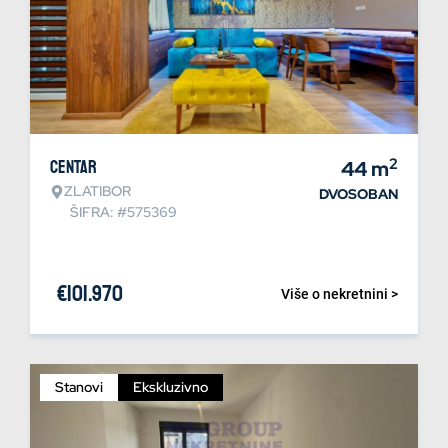
2
Centar
44
m
ZLATIBOR
DVOSOBAN
ŠIFRA: #575369
€
101.970
Više o nekretnini >
Stanovi
Ekskluzivno