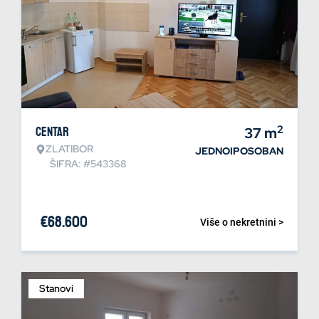
2
Centar
37
m
ZLATIBOR
JEDNOIPOSOBAN
ŠIFRA: #543368
€
68.600
Više o nekretnini >
Stanovi