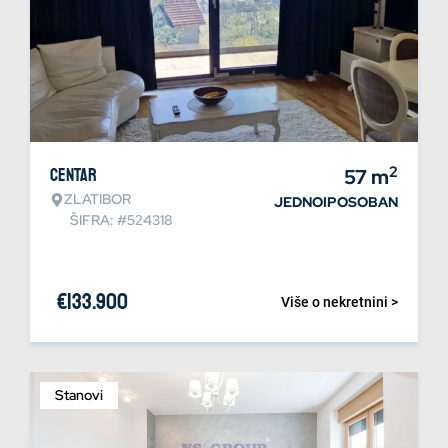
2
Centar
57
m
ZLATIBOR
JEDNOIPOSOBAN
ŠIFRA: #524318
€
133.900
Više o nekretnini >
Stanovi