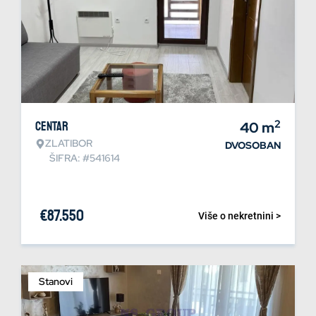
2
Centar
40
m
ZLATIBOR
DVOSOBAN
ŠIFRA: #541614
€
87.550
Više o nekretnini >
Stanovi