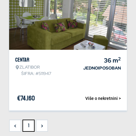
2
Centar
36
m
ZLATIBOR
JEDNOIPOSOBAN
ŠIFRA: #511947
€
74.160
Više o nekretnini >
<
>
1