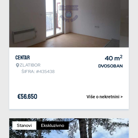
2
Centar
40
m
ZLATIBOR
DVOSOBAN
ŠIFRA: #435438
€
56.650
Više o nekretnini >
Stanovi
Ekskluzivno