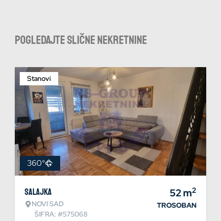
Pogledajte slične nekretnine
Stanovi
360°
2
Salajka
52
m
NOVI SAD
TROSOBAN
ŠIFRA: #575068