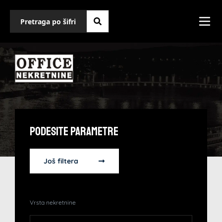
Podesite Parametre
Još filtera
Vrsta nekretnine