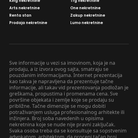
King nekretnine
Trg nekretnine
Arts nekretnine
One nekretnine
Renta stan
Zakup nekretnine
Prodaja nekretnine
Lumo nekretnine
Sve informacije u vezi sa imovinom, koja je na
prodaju, a iz izvora ovog sajta, smatraju se
pouzdanim informacijama. Internet prezentacija
kao takva je napravljena da prezentuje tačne
informacije, ali takav vid prezentovanja podložan je
greškama, propustima i promenama cena. Sve
površine objekata i zemlje koje se prodaju su
približne. Tačne dimenzije se mogu dobiti
potraživanjem usluga profesionalnog arhitekte ili
inžinjera. Broj soba navedenih u opisima
nekretnina koje se nude nije pravni zaključak.
Svaka osoba treba da se konsultuje sa sopstvenim
advokatom, arhitektom, da proceni tačan broj