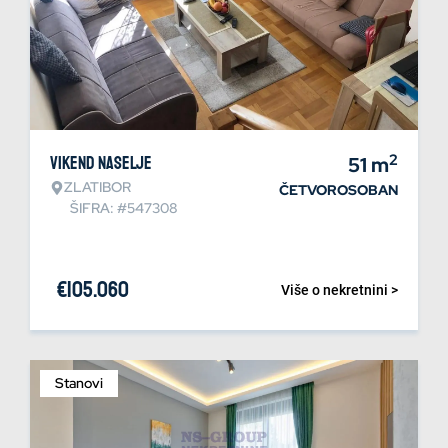
2
Vikend naselje
51
m
ZLATIBOR
ČETVOROSOBAN
ŠIFRA: #547308
€
105.060
Više o nekretnini >
Stanovi