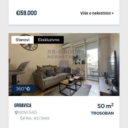
€
159.000
Više o nekretnini >
Stanovi
Ekskluzivno
360°
2
Grbavica
50
m
NOVI SAD
TROSOBAN
ŠIFRA: #573149