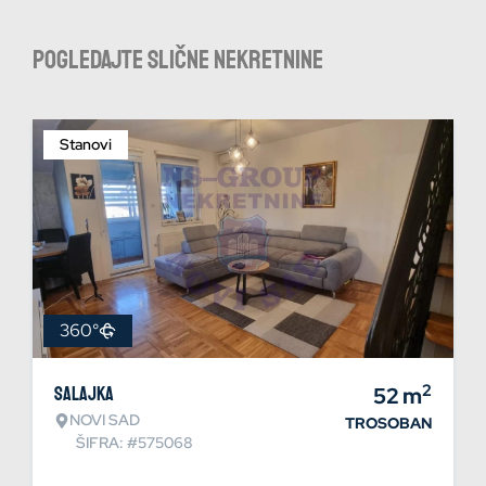
Pogledajte slične nekretnine
Stanovi
360°
2
Salajka
52
m
NOVI SAD
TROSOBAN
ŠIFRA: #575068