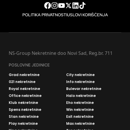
POLITIKA PRIVATNOSTI
USLOVI KORIŠĆENJA
NS-Group Nekretnine doo Novi Sad, Reg.br. 711
POSLOVNE JEDINICE
Grad nekretnine
City nekretnine
021 nekretnine
Info nekretnine
Royal nekretnine
Bulevar nekretnine
Office nekretnine
Halo nekretnine
Klub nekretnine
Eho nekretnine
Spens nekretnine
Win nekretnine
Stan nekretnine
Exit nekretnine
Play nekretnine
Max nekretnine