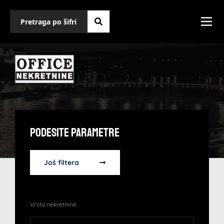
Podesite Parametre
Još filtera
Vrsta nekretnine