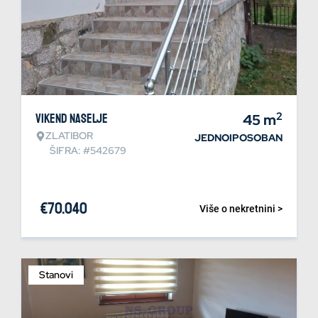
2
Vikend naselje
45
m
ZLATIBOR
JEDNOIPOSOBAN
ŠIFRA: #542679
€
70.040
Više o nekretnini >
Stanovi