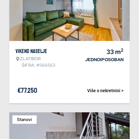
2
Vikend naselje
33
m
ZLATIBOR
JEDNOIPOSOBAN
ŠIFRA: #566563
€
77.250
Više o nekretnini >
Stanovi