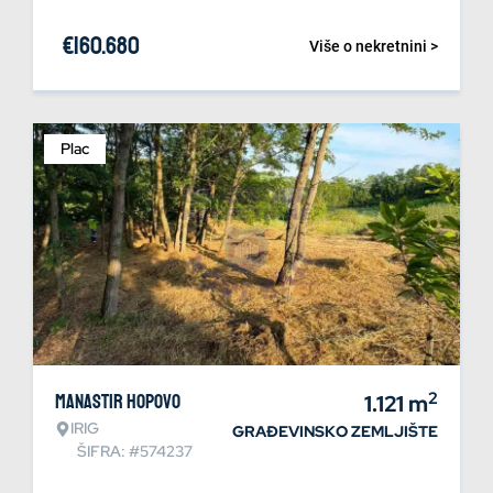
€
160.680
Više o nekretnini >
Plac
2
Manastir Hopovo
1.121
m
IRIG
GRAĐEVINSKO ZEMLJIŠTE
ŠIFRA: #574237