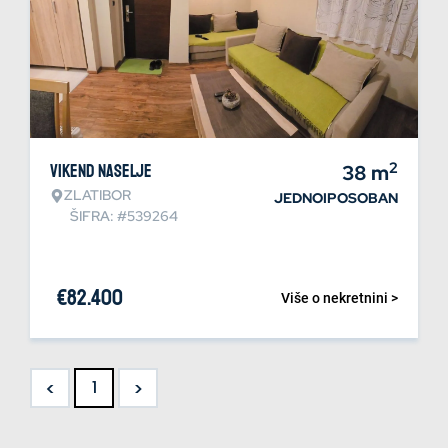
2
Vikend naselje
38
m
ZLATIBOR
JEDNOIPOSOBAN
ŠIFRA: #539264
€
82.400
Više o nekretnini >
<
>
1