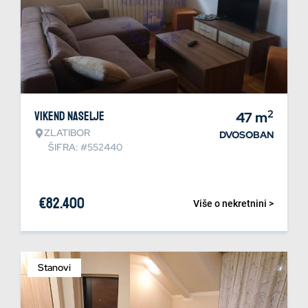
2
Vikend naselje
47
m
ZLATIBOR
DVOSOBAN
ŠIFRA: #552440
€
82.400
Više o nekretnini >
Stanovi