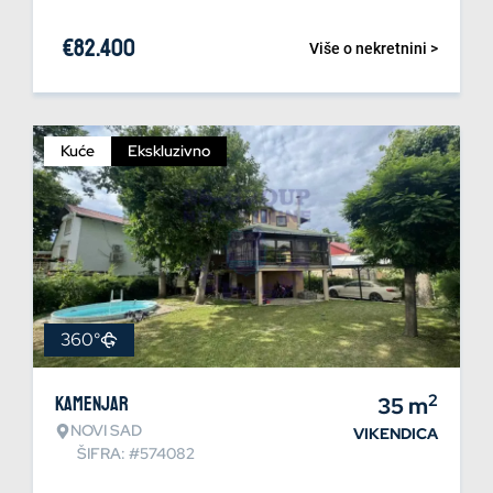
€
82.400
Više o nekretnini >
Kuće
Ekskluzivno
360°
2
Kamenjar
35
m
NOVI SAD
VIKENDICA
ŠIFRA: #574082