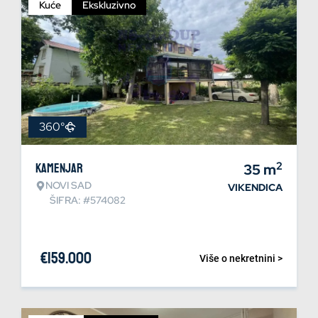
Kuće
Ekskluzivno
360°
2
Kamenjar
35
m
NOVI SAD
VIKENDICA
ŠIFRA: #574082
€
159.000
Više o nekretnini >