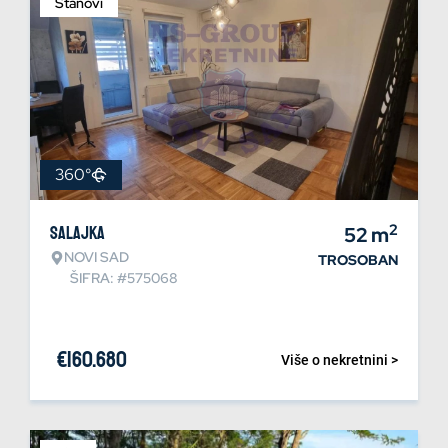
Stanovi
360°
2
Salajka
52
m
NOVI SAD
TROSOBAN
ŠIFRA: #575068
€
160.680
Više o nekretnini >