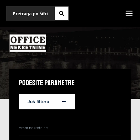
Podesite Parametre
Još filtera
Vrsta nekretnine