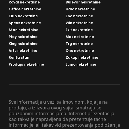
Royal nekretnine
Bulevar nekretnine
Office nekretnine
Halo nekretnine
Klub nekretnine
Eho nekretnine
Spens nekretnine
Win nekretnine
Stan nekretnine
Exit nekretnine
Play nekretnine
Max nekretnine
King nekretnine
Trg nekretnine
Arts nekretnine
One nekretnine
Renta stan
Zakup nekretnine
Prodaja nekretnine
Lumo nekretnine
Sve informacije u vezi sa imovinom, koja je na
prodaju, a iz izvora ovog sajta, smatraju se
pouzdanim informacijama. Internet prezentacija
kao takva je napravljena da prezentuje tačne
informacije, ali takav vid prezentovanja podložan je