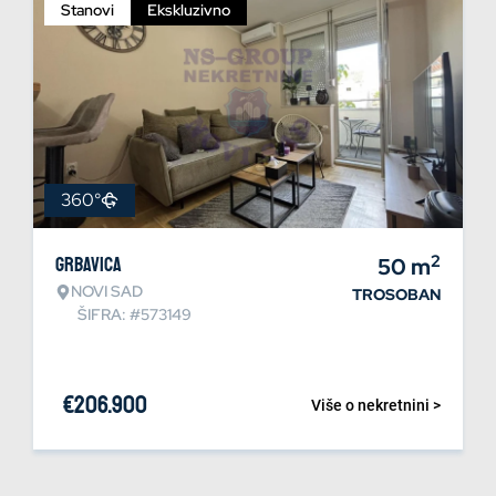
Stanovi
Ekskluzivno
360°
2
Grbavica
50
m
NOVI SAD
TROSOBAN
ŠIFRA: #573149
€
206.900
Više o nekretnini >