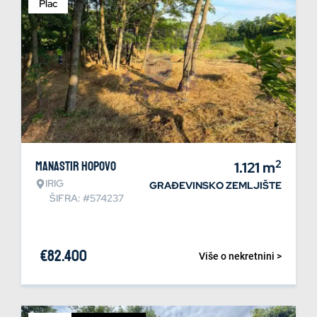
Plac
2
Manastir Hopovo
1.121
m
IRIG
GRAĐEVINSKO ZEMLJIŠTE
ŠIFRA: #574237
€
82.400
Više o nekretnini >