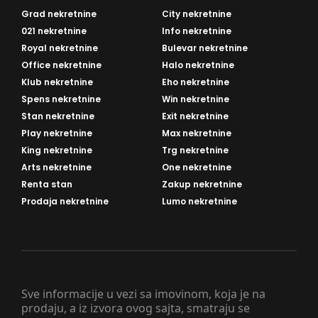
Grad nekretnine
City nekretnine
021 nekretnine
Info nekretnine
Royal nekretnine
Bulevar nekretnine
Office nekretnine
Halo nekretnine
Klub nekretnine
Eho nekretnine
Spens nekretnine
Win nekretnine
Stan nekretnine
Exit nekretnine
Play nekretnine
Max nekretnine
King nekretnine
Trg nekretnine
Arts nekretnine
One nekretnine
Renta stan
Zakup nekretnine
Prodaja nekretnine
Lumo nekretnine
Sve informacije u vezi sa imovinom, koja je na
prodaju, a iz izvora ovog sajta, smatraju se