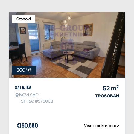
Stanovi
360°
2
Salajka
52
m
NOVI SAD
TROSOBAN
ŠIFRA: #575068
€
160.680
Više o nekretnini >