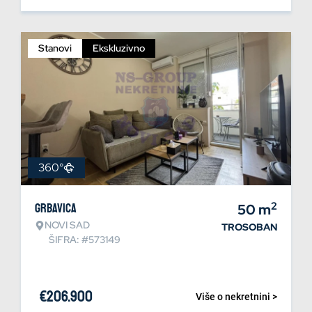
Stanovi
Ekskluzivno
360°
2
Grbavica
50
m
NOVI SAD
TROSOBAN
ŠIFRA: #573149
€
206.900
Više o nekretnini >