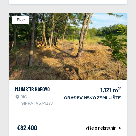
Plac
2
Manastir Hopovo
1.121
m
IRIG
GRAĐEVINSKO ZEMLJIŠTE
ŠIFRA: #574237
€
82.400
Više o nekretnini >