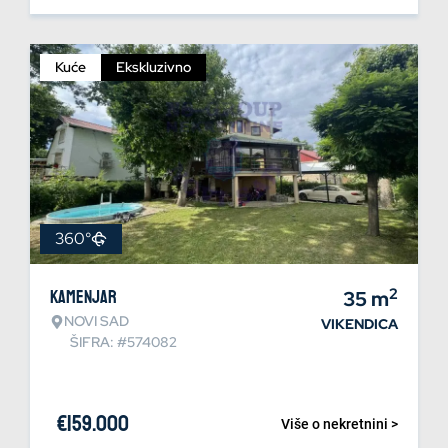
Kuće
Ekskluzivno
360°
2
Kamenjar
35
m
NOVI SAD
VIKENDICA
ŠIFRA: #574082
€
159.000
Više o nekretnini >