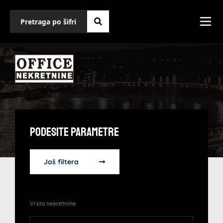
Podesite Parametre
Još filtera
Vrsta nekretnine