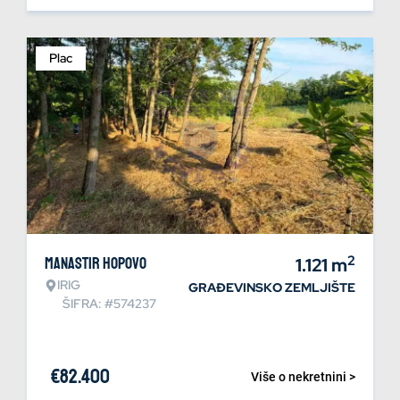
Plac
2
Manastir Hopovo
1.121
m
IRIG
GRAĐEVINSKO ZEMLJIŠTE
ŠIFRA: #574237
€
82.400
Više o nekretnini >