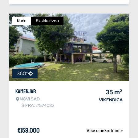
Kuće
Ekskluzivno
360°
2
Kamenjar
35
m
NOVI SAD
VIKENDICA
ŠIFRA: #574082
€
159.000
Više o nekretnini >