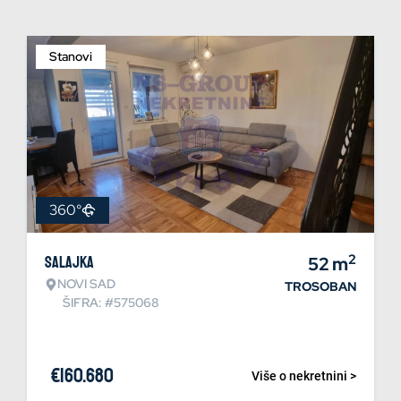
Stanovi
360°
2
Salajka
52
m
NOVI SAD
TROSOBAN
ŠIFRA: #575068
€
160.680
Više o nekretnini >