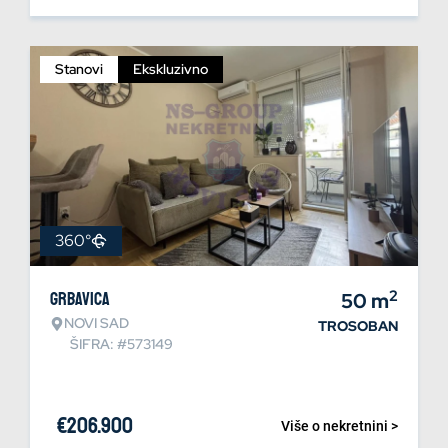
Stanovi
Ekskluzivno
360°
2
Grbavica
50
m
NOVI SAD
TROSOBAN
ŠIFRA: #573149
€
206.900
Više o nekretnini >