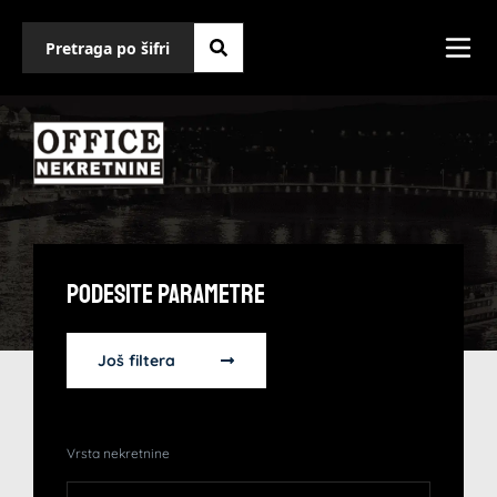
Podesite Parametre
Još filtera
Vrsta nekretnine