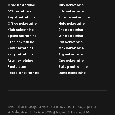
Grad nekretnine
City nekretnine
021 nekretnine
Info nekretnine
Royal nekretnine
Bulevar nekretnine
Office nekretnine
Halo nekretnine
Klub nekretnine
Eho nekretnine
Spens nekretnine
Win nekretnine
Stan nekretnine
Exit nekretnine
Play nekretnine
Max nekretnine
King nekretnine
Trg nekretnine
Arts nekretnine
One nekretnine
Renta stan
Zakup nekretnine
Prodaja nekretnine
Lumo nekretnine
Sve informacije u vezi sa imovinom, koja je na
prodaju, a iz izvora ovog sajta, smatraju se