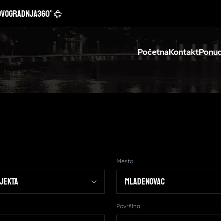
ovogradnja
360°
Početna
Kontakt
Ponud
Mesto
Površina