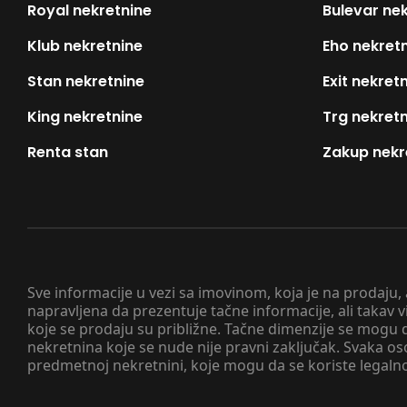
Royal nekretnine
Bulevar ne
Klub nekretnine
Eho nekret
Stan nekretnine
Exit nekret
King nekretnine
Trg nekret
Renta stan
Zakup nekr
Sve informacije u vezi sa imovinom, koja je na prodaju,
napravljena da prezentuje tačne informacije, ali taka
koje se prodaju su približne. Tačne dimenzije se mogu d
nekretnina koje se nude nije pravni zaključak. Svaka o
predmetnoj nekretnini, koje mogu da se koriste legaln