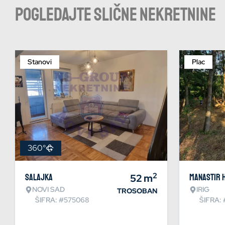
Pogledajte slične nekretnine
Stanovi
Plac
360°
2
Salajka
52
m
Manastir 
NOVI SAD
IRIG
TROSOBAN
ŠIFRA: #575068
ŠIFRA: