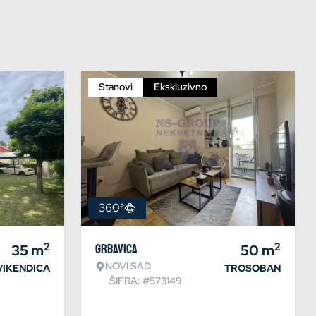
Stanovi
Ekskluzivno
360°
2
2
35
m
Grbavica
50
m
NOVI SAD
VIKENDICA
TROSOBAN
ŠIFRA: #573149