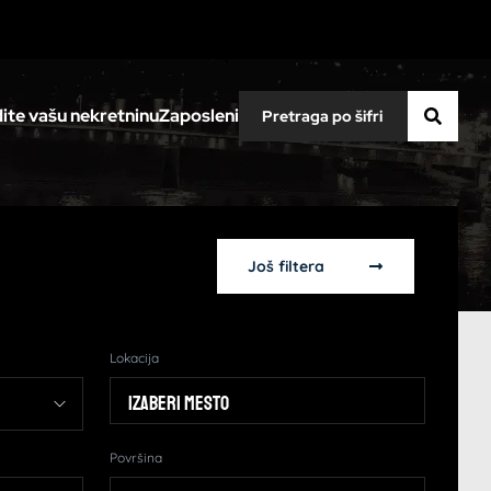
ite vašu nekretninu
Zaposleni
Još filtera
Lokacija
Izaberi mesto
Površina