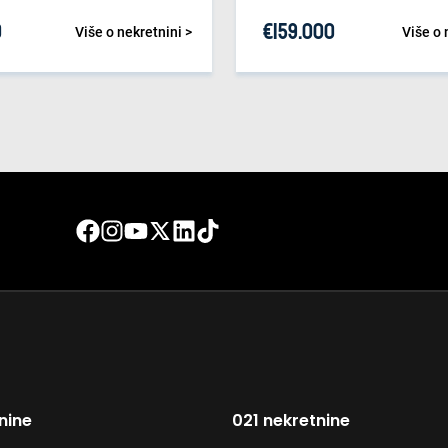
0
€
159.000
Više o nekretnini >
Više o 
nine
021 nekretnine