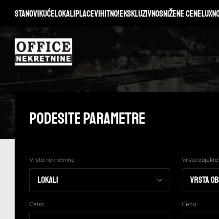
Stanovi
Kuće
Lokali
Placevi
Hitno!
Ekskluzivno
Snižene cene
Lux
N
Podesite Parametre
Vrsta nekretnine
Vrsta objekta
Cena
Cena