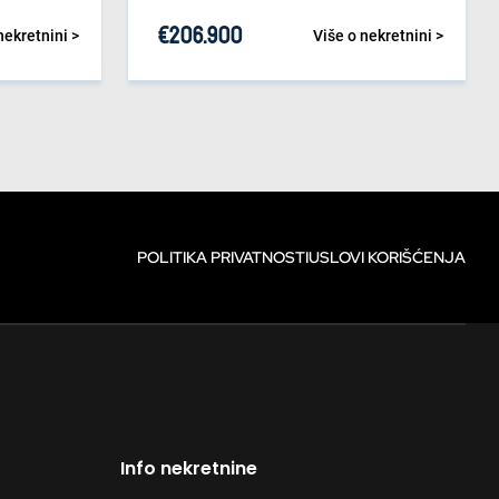
€
206.900
nekretnini >
Više o nekretnini >
POLITIKA PRIVATNOSTI
USLOVI KORIŠĆENJA
Info nekretnine