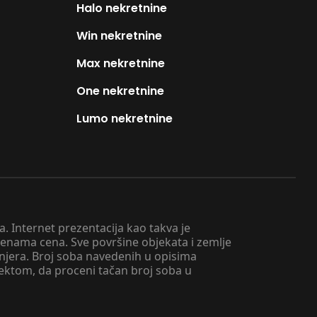
Halo nekretnine
Win nekretnine
Max nekretnine
One nekretnine
Lumo nekretnine
. Internet prezentacija kao takva je
menama cena. Sve površine objekata i zemlje
injera. Broj soba navedenih u opisima
tektom, da proceni tačan broj soba u