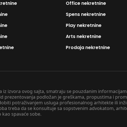
kretnine
Office nekretnine
nine
Spens nekretnine
nine
Play nekretnine
nine
Arts nekretnine
etnine
Prodaja nekretnine
 a iz izvora ovog sajta, smatraju se pouzdanim informacijama
v vid prezentovanja podložan je greškama, propustima i pro
obiti potraživanjem usluga profesionalnog arhitekte ili inž
soba treba da se konsultuje sa sopstvenim advokatom, arhi
o kao spavaće sobe.