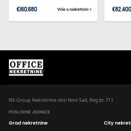
€
160.680
€
82.40
Više o nekretnini >
NS-Group Nekretnine doo Novi Sad, Reg.br. 711
POSLOVNE JEDINICE
Grad nekretnine
City nekret