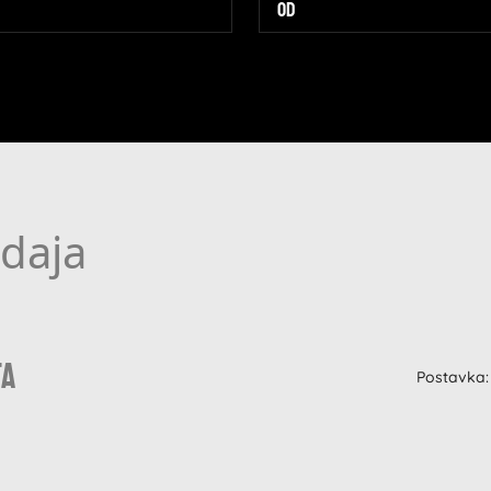
daja
ta
Postavka: