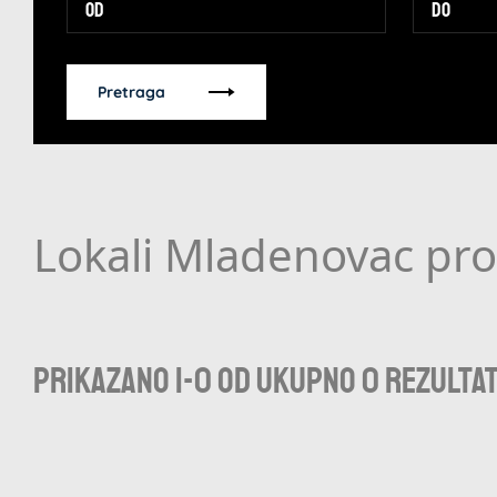
Pretraga
Lokali Mladenovac pro
Prikazano 1-0 od ukupno 0 rezulta