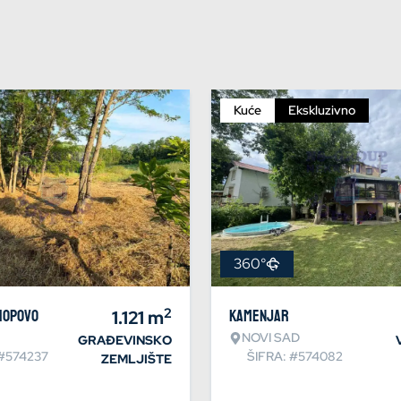
Kuće
Ekskluzivno
360°
2
Hopovo
1.121
m
Kamenjar
NOVI SAD
GRAĐEVINSKO
 #574237
ŠIFRA: #574082
ZEMLJIŠTE