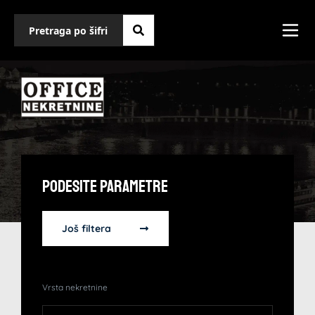
Podesite Parametre
Još filtera
Vrsta nekretnine