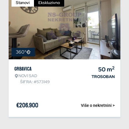
Stanovi
Ekskluzivno
360°
2
Grbavica
50
m
NOVI SAD
TROSOBAN
ŠIFRA: #573149
€
206.900
Više o nekretnini >