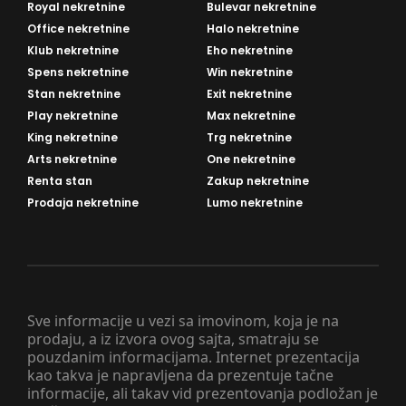
Royal nekretnine
Bulevar nekretnine
Office nekretnine
Halo nekretnine
Klub nekretnine
Eho nekretnine
Spens nekretnine
Win nekretnine
Stan nekretnine
Exit nekretnine
Play nekretnine
Max nekretnine
King nekretnine
Trg nekretnine
Arts nekretnine
One nekretnine
Renta stan
Zakup nekretnine
Prodaja nekretnine
Lumo nekretnine
Sve informacije u vezi sa imovinom, koja je na
prodaju, a iz izvora ovog sajta, smatraju se
pouzdanim informacijama. Internet prezentacija
kao takva je napravljena da prezentuje tačne
informacije, ali takav vid prezentovanja podložan je