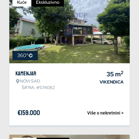
Kuće
Ekskluzivno
360°
2
Kamenjar
35
m
NOVI SAD
VIKENDICA
ŠIFRA: #574082
€
159.000
Više o nekretnini >