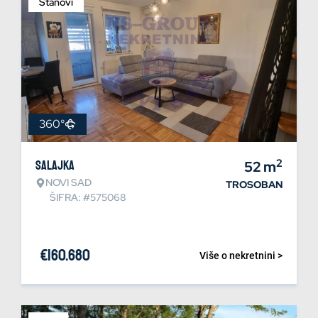
Stanovi
360°
2
Salajka
52
m
NOVI SAD
TROSOBAN
ŠIFRA: #575068
€
160.680
Više o nekretnini >