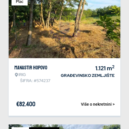
Plac
2
Manastir Hopovo
1.121
m
IRIG
GRAĐEVINSKO ZEMLJIŠTE
ŠIFRA: #574237
€
82.400
Više o nekretnini >