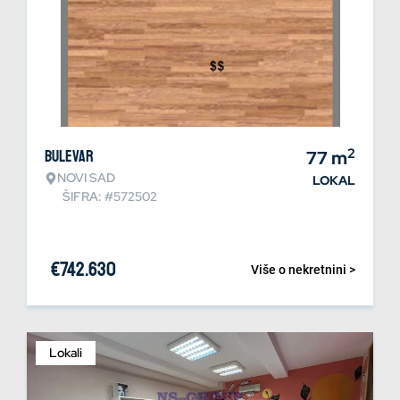
2
Bulevar
77
m
NOVI SAD
LOKAL
ŠIFRA: #572502
€
742.630
Više o nekretnini >
Lokali