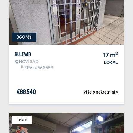
360°
2
Bulevar
17
m
NOVI SAD
LOKAL
ŠIFRA: #566586
€
66.540
Više o nekretnini >
Lokali