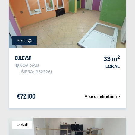
360°
2
Bulevar
33
m
NOVI SAD
LOKAL
ŠIFRA: #522261
€
72.100
Više o nekretnini >
Lokali