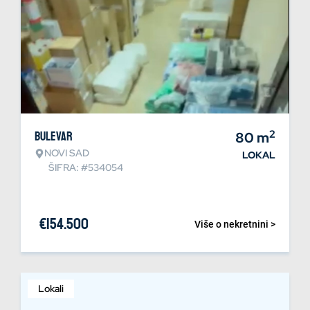
2
Bulevar
80
m
NOVI SAD
LOKAL
ŠIFRA: #534054
€
154.500
Više o nekretnini >
Lokali