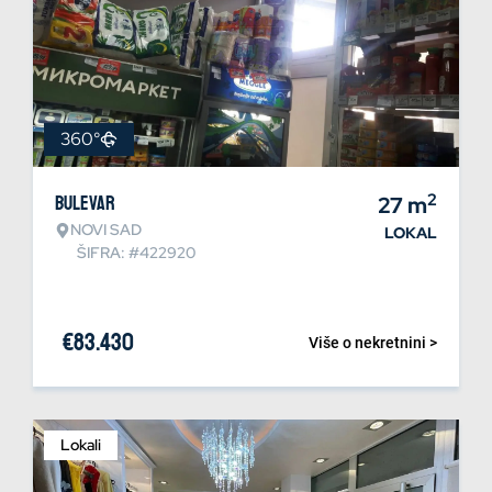
360°
2
Bulevar
27
m
NOVI SAD
LOKAL
ŠIFRA: #422920
€
83.430
Više o nekretnini >
Lokali