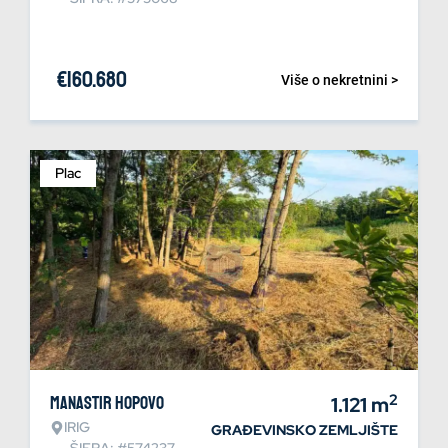
€
160.680
Više o nekretnini >
Plac
2
Manastir Hopovo
1.121
m
IRIG
GRAĐEVINSKO ZEMLJIŠTE