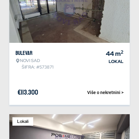
2
Bulevar
44
m
NOVI SAD
LOKAL
ŠIFRA: #573871
€
113.300
Više o nekretnini >
Lokali