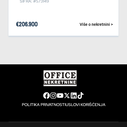
ŠIFRA: #573149
€
206.900
Više o nekretnini >
POLITIKA PRIVATNOSTI
USLOVI KORIŠĆENJA