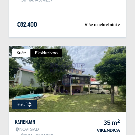
ŠIFRA: #574237
€
82.400
Više o nekretnini >
Kuće
Ekskluzivno
360°
2
Kamenjar
35
m
NOVI SAD
VIKENDICA