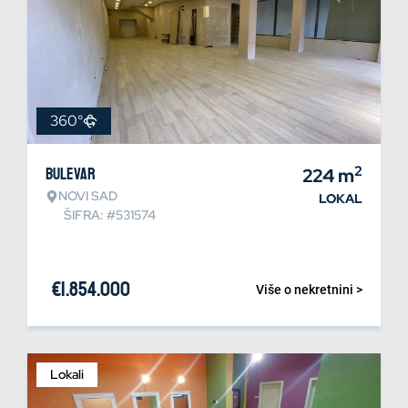
360°
2
Bulevar
224
m
NOVI SAD
LOKAL
ŠIFRA: #531574
€
1.854.000
Više o nekretnini >
Lokali