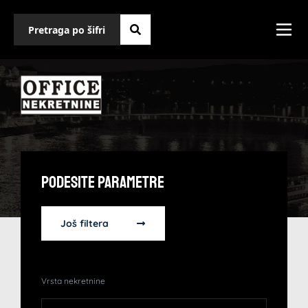
Podesite Parametre
Još filtera
Vrsta nekretnine