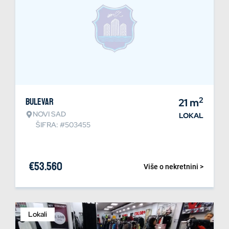
2
Bulevar
21
m
NOVI SAD
LOKAL
ŠIFRA: #503455
€
53.560
Više o nekretnini >
Lokali