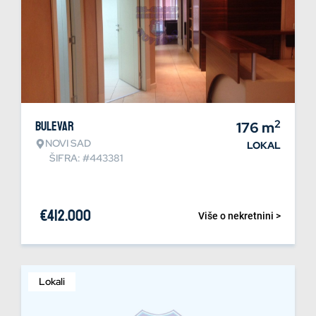
2
Bulevar
176
m
NOVI SAD
LOKAL
ŠIFRA: #443381
€
412.000
Više o nekretnini >
Lokali