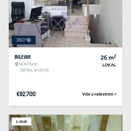
360°
2
Bulevar
26
m
NOVI SAD
LOKAL
ŠIFRA: #331715
€
92.700
Više o nekretnini >
Lokali