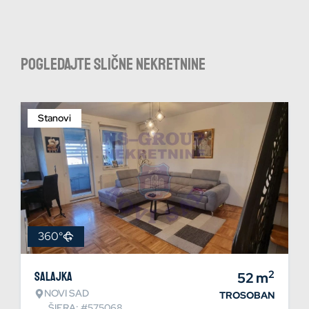
Pogledajte slične nekretnine
Stanovi
360°
2
Salajka
52
m
NOVI SAD
TROSOBAN
ŠIFRA: #575068