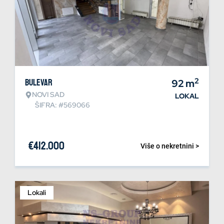
2
Bulevar
92
m
NOVI SAD
LOKAL
ŠIFRA: #569066
€
412.000
Više o nekretnini >
Lokali