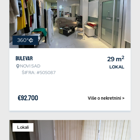
360°
2
Bulevar
29
m
NOVI SAD
LOKAL
ŠIFRA: #505087
€
92.700
Više o nekretnini >
Lokali