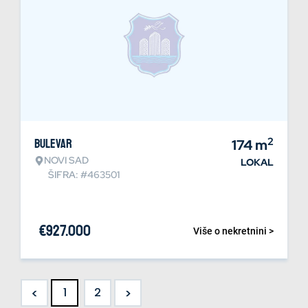
2
Bulevar
174
m
NOVI SAD
LOKAL
ŠIFRA: #463501
€
927.000
Više o nekretnini >
<
>
1
2