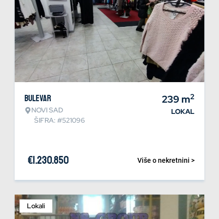
2
Bulevar
239
m
NOVI SAD
LOKAL
ŠIFRA: #521096
€
1.230.850
Više o nekretnini >
Lokali