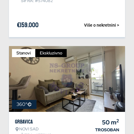
ŠIFRA: #574082
€
159.000
Više o nekretnini >
Stanovi
Ekskluzivno
360°
2
Grbavica
50
m
NOVI SAD
TROSOBAN