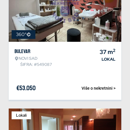
360°
2
Bulevar
37
m
NOVI SAD
LOKAL
ŠIFRA: #549087
€
53.050
Više o nekretnini >
Lokali