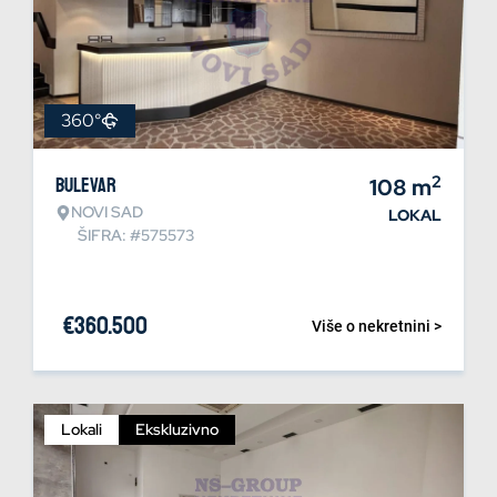
360°
2
Bulevar
108
m
NOVI SAD
LOKAL
ŠIFRA: #575573
€
360.500
Više o nekretnini >
Lokali
Ekskluzivno