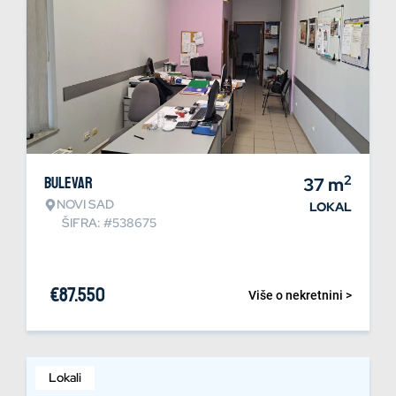
2
Bulevar
37
m
NOVI SAD
LOKAL
ŠIFRA: #538675
€
87.550
Više o nekretnini >
Lokali