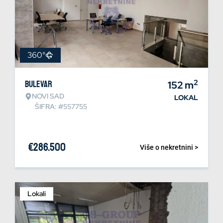
360°
2
Bulevar
152
m
NOVI SAD
LOKAL
ŠIFRA: #557755
€
286.500
Više o nekretnini >
Lokali