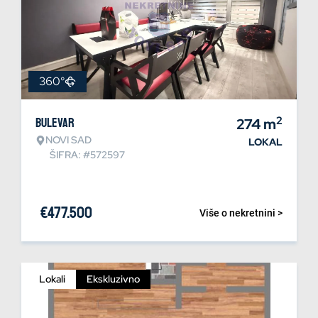
360°
2
Bulevar
274
m
NOVI SAD
LOKAL
ŠIFRA: #572597
€
477.500
Više o nekretnini >
Lokali
Ekskluzivno