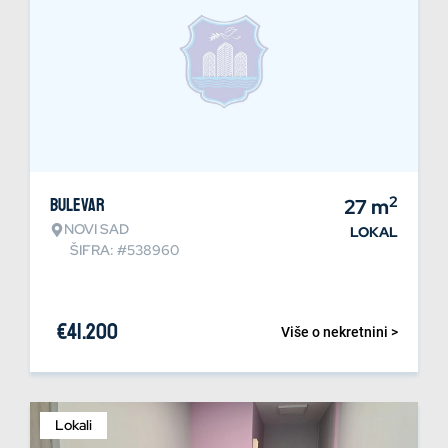
2
Bulevar
27
m
NOVI SAD
LOKAL
ŠIFRA: #538960
€
41.200
Više o nekretnini >
Lokali