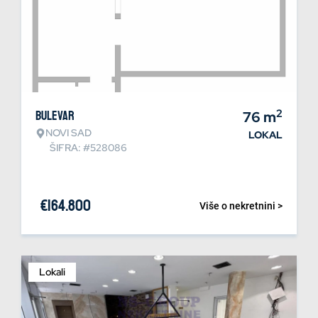
2
Bulevar
76
m
NOVI SAD
LOKAL
ŠIFRA: #528086
€
164.800
Više o nekretnini >
Lokali