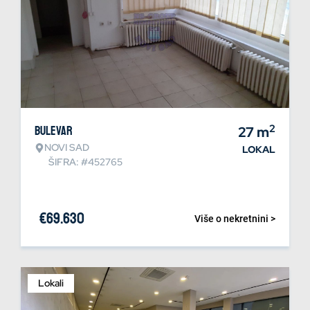
2
Bulevar
27
m
NOVI SAD
LOKAL
ŠIFRA: #452765
€
69.630
Više o nekretnini >
Lokali