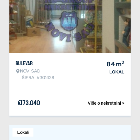
2
Bulevar
84
m
NOVI SAD
LOKAL
ŠIFRA: #301428
€
173.040
Više o nekretnini >
Lokali