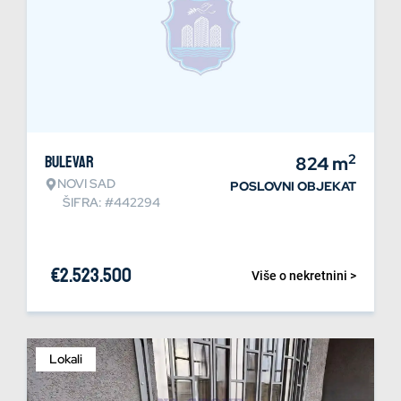
2
Bulevar
824
m
NOVI SAD
POSLOVNI OBJEKAT
ŠIFRA: #442294
€
2.523.500
Više o nekretnini >
Lokali