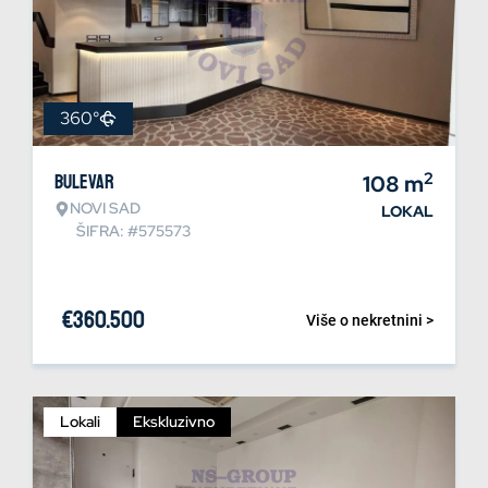
360°
2
Bulevar
108
m
NOVI SAD
LOKAL
ŠIFRA: #575573
€
360.500
Više o nekretnini >
Lokali
Ekskluzivno