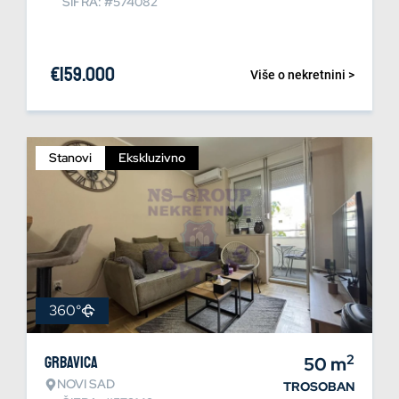
ŠIFRA: #574082
€
159.000
Više o nekretnini >
Stanovi
Ekskluzivno
360°
2
Grbavica
50
m
NOVI SAD
TROSOBAN