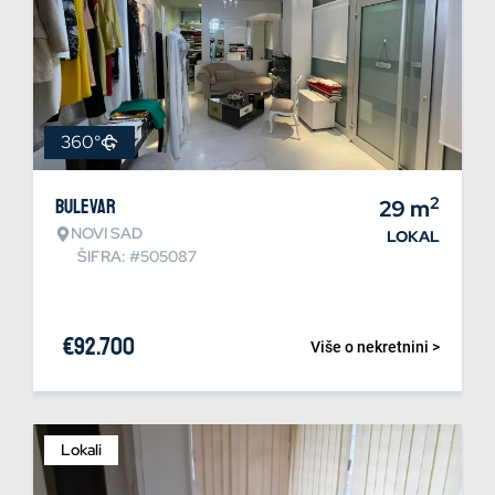
360°
2
Bulevar
29
m
NOVI SAD
LOKAL
ŠIFRA: #505087
€
92.700
Više o nekretnini >
Lokali