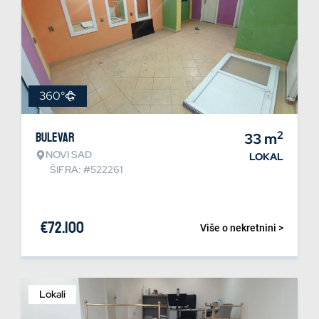
360°
2
Bulevar
33
m
NOVI SAD
LOKAL
ŠIFRA: #522261
€
72.100
Više o nekretnini >
Lokali