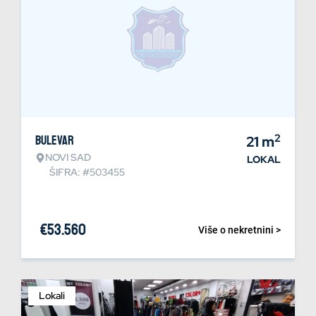
2
Bulevar
21
m
NOVI SAD
LOKAL
ŠIFRA: #503455
€
53.560
Više o nekretnini >
Lokali