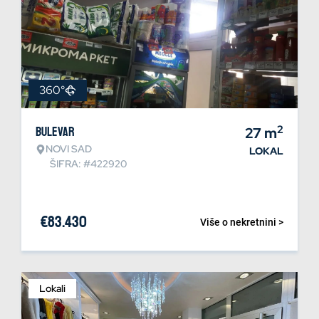
360°
2
Bulevar
27
m
NOVI SAD
LOKAL
ŠIFRA: #422920
€
83.430
Više o nekretnini >
Lokali