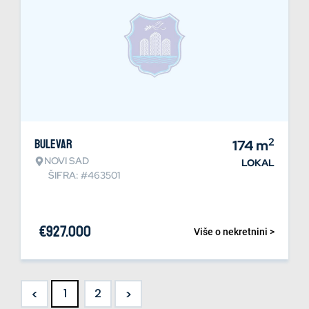
2
Bulevar
174
m
NOVI SAD
LOKAL
ŠIFRA: #463501
€
927.000
Više o nekretnini >
<
>
1
2