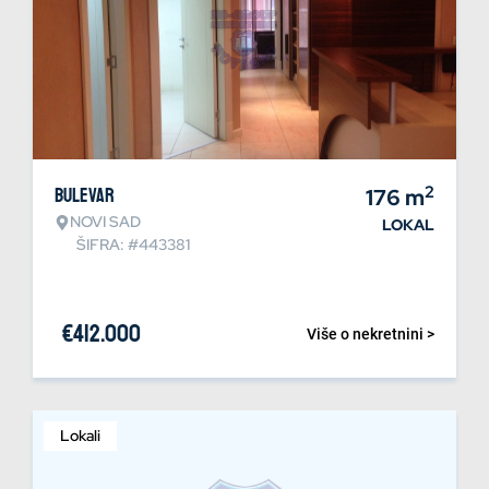
2
Bulevar
176
m
NOVI SAD
LOKAL
ŠIFRA: #443381
€
412.000
Više o nekretnini >
Lokali