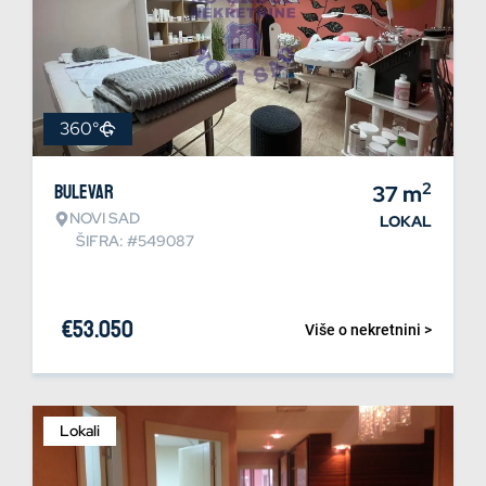
360°
2
Bulevar
37
m
NOVI SAD
LOKAL
ŠIFRA: #549087
€
53.050
Više o nekretnini >
Lokali