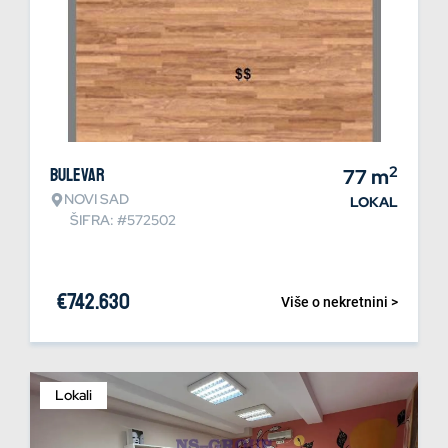
2
Bulevar
77
m
NOVI SAD
LOKAL
ŠIFRA: #572502
€
742.630
Više o nekretnini >
Lokali