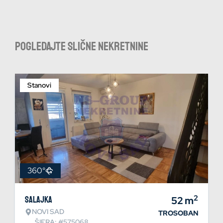
Pogledajte slične nekretnine
Stanovi
360°
2
Salajka
52
m
NOVI SAD
TROSOBAN
ŠIFRA: #575068