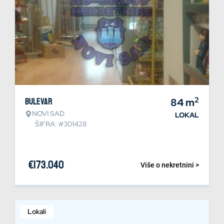
2
Bulevar
84
m
NOVI SAD
LOKAL
ŠIFRA: #301428
€
173.040
Više o nekretnini >
Lokali