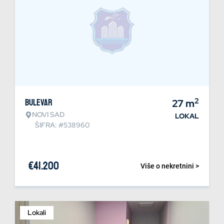
2
Bulevar
27
m
NOVI SAD
LOKAL
ŠIFRA: #538960
€
41.200
Više o nekretnini >
Lokali