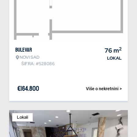
2
Bulevar
76
m
NOVI SAD
LOKAL
ŠIFRA: #528086
€
164.800
Više o nekretnini >
Lokali