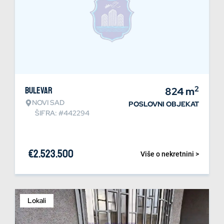
2
Bulevar
824
m
NOVI SAD
POSLOVNI OBJEKAT
ŠIFRA: #442294
€
2.523.500
Više o nekretnini >
Lokali