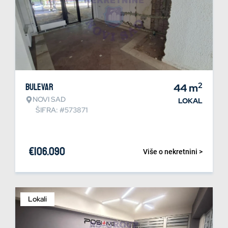
2
Bulevar
44
m
NOVI SAD
LOKAL
ŠIFRA: #573871
€
106.090
Više o nekretnini >
Lokali