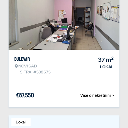
2
Bulevar
37
m
NOVI SAD
LOKAL
ŠIFRA: #538675
€
87.550
Više o nekretnini >
Lokali