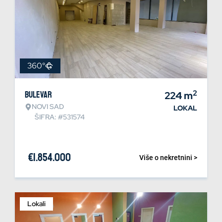
360°
2
Bulevar
224
m
NOVI SAD
LOKAL
ŠIFRA: #531574
€
1.854.000
Više o nekretnini >
Lokali