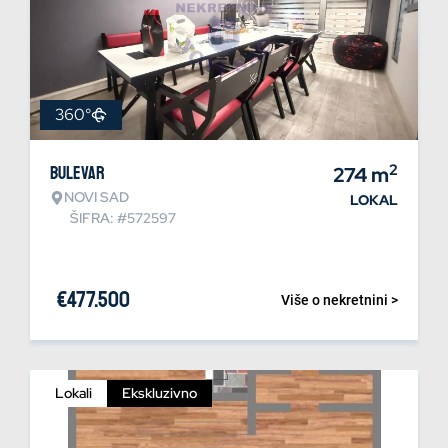
360°
2
Bulevar
274
m
NOVI SAD
LOKAL
ŠIFRA: #572597
€
477.500
Više o nekretnini >
Lokali
Ekskluzivno