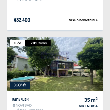
ŠIFRA: #574237
€
82.400
Više o nekretnini >
Kuće
Ekskluzivno
360°
2
Kamenjar
35
m
NOVI SAD
VIKENDICA