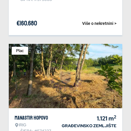
€
160.680
Više o nekretnini >
Plac
2
Manastir Hopovo
1.121
m
IRIG
GRAĐEVINSKO ZEMLJIŠTE