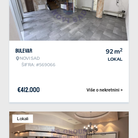
2
Bulevar
92
m
NOVI SAD
LOKAL
ŠIFRA: #569066
€
412.000
Više o nekretnini >
Lokali