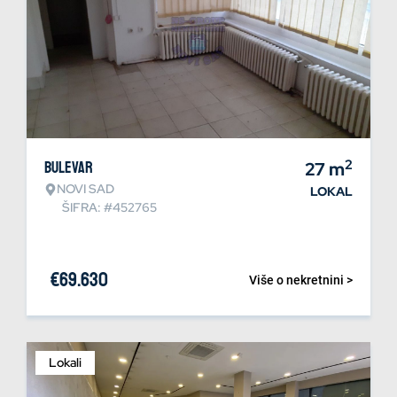
2
Bulevar
27
m
NOVI SAD
LOKAL
ŠIFRA: #452765
€
69.630
Više o nekretnini >
Lokali