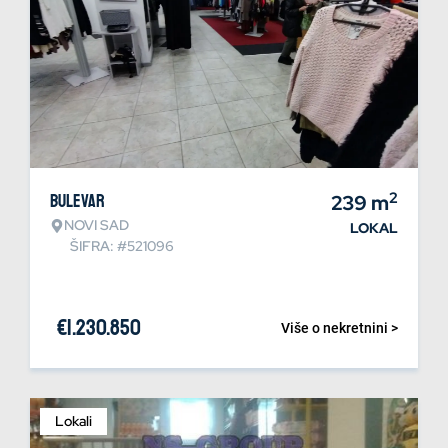
2
Bulevar
239
m
NOVI SAD
LOKAL
ŠIFRA: #521096
€
1.230.850
Više o nekretnini >
Lokali