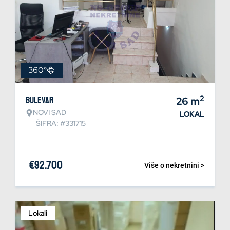
360°
2
Bulevar
26
m
NOVI SAD
LOKAL
ŠIFRA: #331715
€
92.700
Više o nekretnini >
Lokali