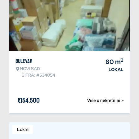
2
Bulevar
80
m
NOVI SAD
LOKAL
ŠIFRA: #534054
€
154.500
Više o nekretnini >
Lokali