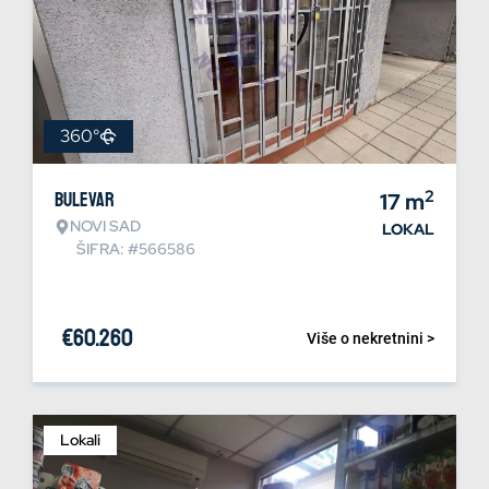
360°
2
Bulevar
17
m
NOVI SAD
LOKAL
ŠIFRA: #566586
€
60.260
Više o nekretnini >
Lokali