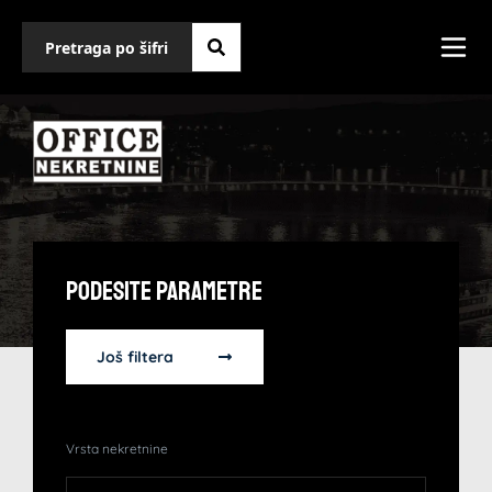
Podesite Parametre
Još filtera
Vrsta nekretnine