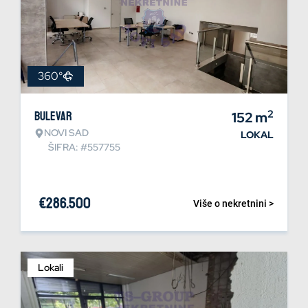
360°
2
Bulevar
152
m
NOVI SAD
LOKAL
ŠIFRA: #557755
€
286.500
Više o nekretnini >
Lokali