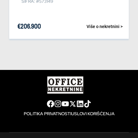
ŠIFRA: #573149
€
206.900
Više o nekretnini >
POLITIKA PRIVATNOSTI
USLOVI KORIŠĆENJA