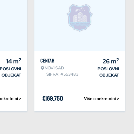
2
2
14
m
Centar
26
m
NOVI SAD
POSLOVNI
POSLOVNI
ŠIFRA: #553483
OBJEKAT
OBJEKAT
€
169.750
nekretnini >
Više o nekretnini >