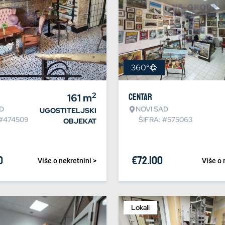
360°
2
161
m
Centar
D
NOVI SAD
UGOSTITELJSKI
 #474509
ŠIFRA: #575063
OBJEKAT
0
€
72.100
Više o nekretnini >
Više o 
Lokali