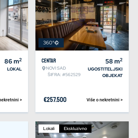
360°
2
2
86
m
Centar
58
m
NOVI SAD
LOKAL
UGOSTITELJSKI
ŠIFRA: #562529
OBJEKAT
€
257.500
nekretnini >
Više o nekretnini >
Lokali
Ekskluzivno