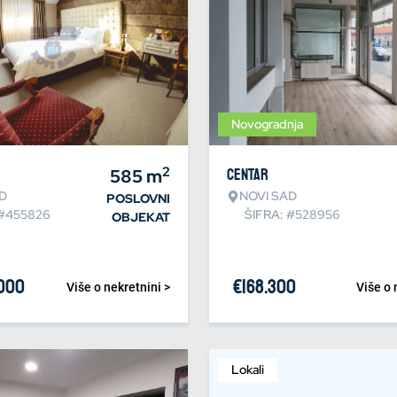
Novogradnja
2
585
m
Centar
D
NOVI SAD
POSLOVNI
 #455826
ŠIFRA: #528956
OBJEKAT
.000
€
168.300
Više o nekretnini >
Više o 
Lokali