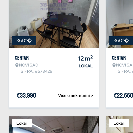
360°
360°
2
Centar
12
m
Centar
NOVI SAD
NOVI SA
LOKAL
ŠIFRA: #573429
ŠIFRA:
€
33.990
€
22.66
Više o nekretnini >
Lokali
Lokali