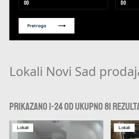
Pretraga
Lokali Novi Sad prodaj
Prikazano 1-24 od ukupno 81 rezult
Lokali
Lokali