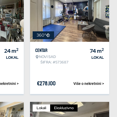
360°
2
2
24
m
Centar
74
m
NOVI SAD
LOKAL
LOKAL
ŠIFRA: #573687
€
278.100
nekretnini >
Više o nekretnini >
Lokali
Ekskluzivno