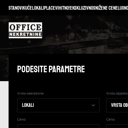
Stanovi
Kuće
Lokali
Placevi
Hitno!
Ekskluzivno
Snižene cene
Lux
N
Podesite Parametre
Vrsta nekretnine
Vrsta objekta
Cena
Cena