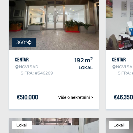
360°
2
Centar
192
m
Centar
NOVI SAD
NOVI SA
LOKAL
ŠIFRA: #546269
ŠIFRA:
€
510.000
€
46.350
Više o nekretnini >
Lokali
Lokali