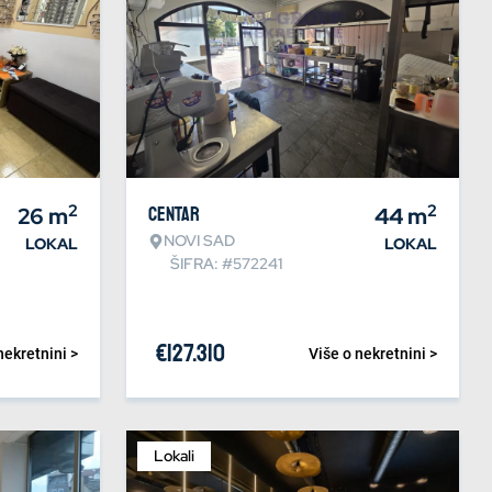
2
2
26
m
Centar
44
m
NOVI SAD
LOKAL
LOKAL
ŠIFRA: #572241
€
127.310
nekretnini >
Više o nekretnini >
Lokali