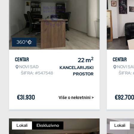
360°
2
Centar
22
m
Centar
NOVI SAD
NOVI SA
KANCELARIJSKI
ŠIFRA: #547548
ŠIFRA:
PROSTOR
€
31.930
€
92.70
Više o nekretnini >
Lokali
Ekskluzivno
Lokali