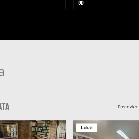
a
ata
Postavka:
Lokali