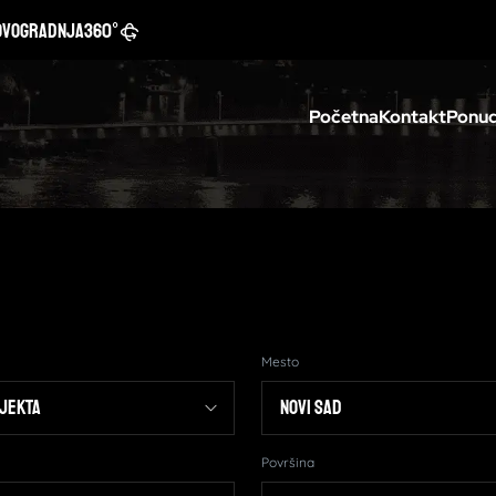
ovogradnja
360°
Početna
Kontakt
Ponud
Mesto
Površina