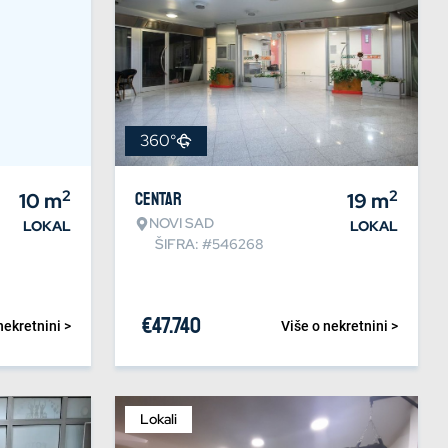
360°
2
2
10
m
Centar
19
m
NOVI SAD
LOKAL
LOKAL
ŠIFRA: #546268
€
47.740
nekretnini >
Više o nekretnini >
Lokali