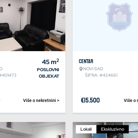
2
45
m
Centar
D
NOVI SAD
POSLOVNI
 #401473
ŠIFRA: #424661
OBJEKAT
0
€
15.500
Više o nekretnini >
Više o 
Lokali
Ekskluzivno