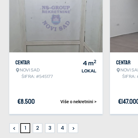
2
Centar
4
m
Centar
NOVI SAD
NOVI SA
LOKAL
ŠIFRA: #545177
ŠIFRA:
€
8.500
€
147.00
Više o nekretnini >
<
>
1
2
3
4