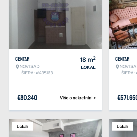
2
Centar
18
m
Centar
NOVI SAD
NOVI SA
LOKAL
ŠIFRA: #435163
ŠIFRA:
€
80.340
€
571.65
Više o nekretnini >
Lokali
Lokali