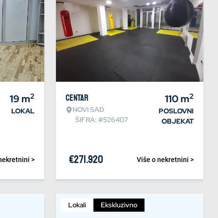
2
2
19
m
Centar
110
m
NOVI SAD
LOKAL
POSLOVNI
ŠIFRA: #526407
OBJEKAT
€
271.920
nekretnini >
Više o nekretnini >
Lokali
Ekskluzivno