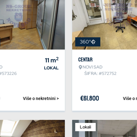
360°
2
11
m
Centar
D
NOVI SAD
LOKAL
 #573226
ŠIFRA: #572752
0
€
61.800
Više o nekretnini >
Više o 
Lokali