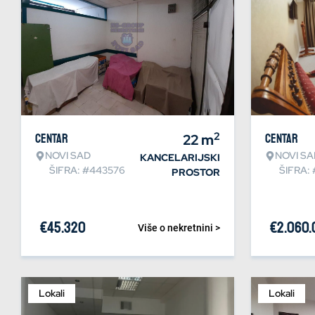
2
Centar
22
m
Centar
NOVI SAD
NOVI SA
KANCELARIJSKI
ŠIFRA: #443576
ŠIFRA:
PROSTOR
€
45.320
€
2.060
Više o nekretnini >
Lokali
Lokali