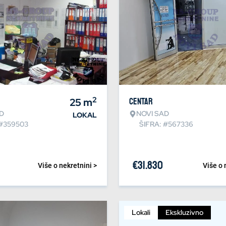
2
25
m
Centar
D
NOVI SAD
LOKAL
 #359503
ŠIFRA: #567336
€
31.830
Više o nekretnini >
Više o 
Lokali
Ekskluzivno