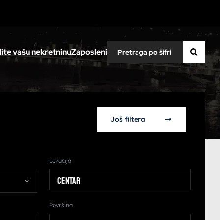
ite vašu nekretninu
Zaposleni
Još filtera
Lokacija
Centar
Površina