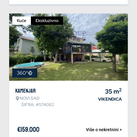
Kuće
Ekskluzivno
360°
2
Kamenjar
35
m
NOVI SAD
VIKENDICA
ŠIFRA: #574082
€
159.000
Više o nekretnini >