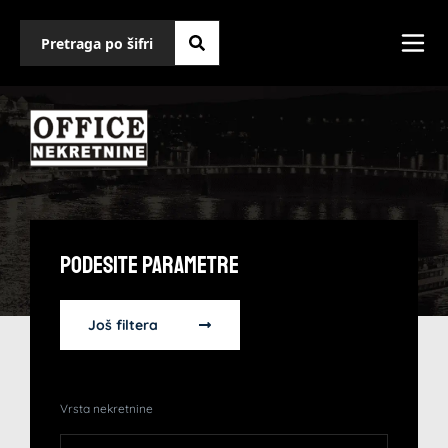
Podesite Parametre
Još filtera
Vrsta nekretnine