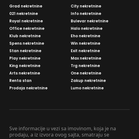
Grad nekretnine
City nekretnine
021 nekretnine
Info nekretnine
Royal nekretnine
Bulevar nekretnine
Office nekretnine
Halo nekretnine
Klub nekretnine
Eho nekretnine
Spens nekretnine
Win nekretnine
Stan nekretnine
Exit nekretnine
Play nekretnine
Max nekretnine
King nekretnine
Trg nekretnine
Arts nekretnine
One nekretnine
Renta stan
Zakup nekretnine
Prodaja nekretnine
Lumo nekretnine
Sve informacije u vezi sa imovinom, koja je na
prodaju, a iz izvora ovog sajta, smatraju se