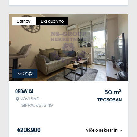
Stanovi
Ekskluzivno
360°
2
Grbavica
50
m
NOVI SAD
TROSOBAN
ŠIFRA: #573149
€
206.900
Više o nekretnini >