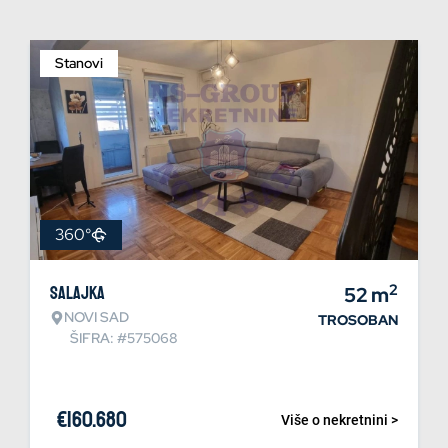
Stanovi
360°
2
Salajka
52
m
NOVI SAD
TROSOBAN
ŠIFRA: #575068
€
160.680
Više o nekretnini >