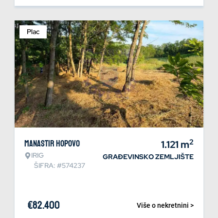
Plac
2
Manastir Hopovo
1.121
m
IRIG
GRAĐEVINSKO ZEMLJIŠTE
ŠIFRA: #574237
€
82.400
Više o nekretnini >