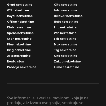
Grad nekretnine
City nekretnine
021 nekretnine
Info nekretnine
Royal nekretnine
Bulevar nekretnine
Office nekretnine
Halo nekretnine
Klub nekretnine
Eho nekretnine
Spens nekretnine
Win nekretnine
Stan nekretnine
Exit nekretnine
Play nekretnine
Max nekretnine
King nekretnine
Trg nekretnine
Arts nekretnine
One nekretnine
Renta stan
Zakup nekretnine
Prodaja nekretnine
Lumo nekretnine
Sve informacije u vezi sa imovinom, koja je na
prodaju, a iz izvora ovog sajta, smatraju se