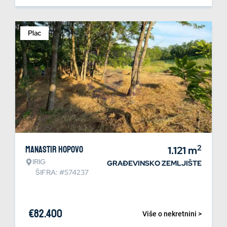
Plac
2
Manastir Hopovo
1.121
m
IRIG
GRAĐEVINSKO ZEMLJIŠTE
ŠIFRA: #574237
€
82.400
Više o nekretnini >