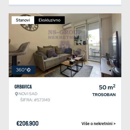
Stanovi
Ekskluzivno
360°
2
Grbavica
50
m
NOVI SAD
TROSOBAN
ŠIFRA: #573149
€
206.900
Više o nekretnini >