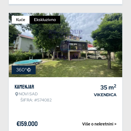
Kuće
Ekskluzivno
360°
2
Kamenjar
35
m
NOVI SAD
VIKENDICA
ŠIFRA: #574082
€
159.000
Više o nekretnini >