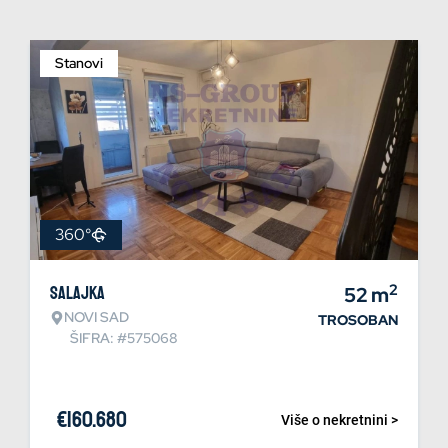
Stanovi
360°
2
Salajka
52
m
NOVI SAD
TROSOBAN
ŠIFRA: #575068
€
160.680
Više o nekretnini >