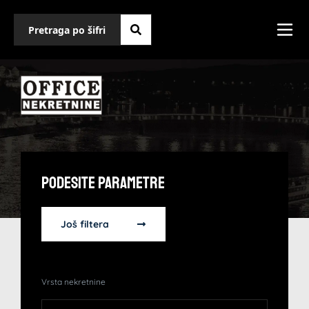
Podesite Parametre
Još filtera
Vrsta nekretnine