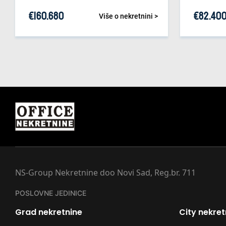
€
160.680
€
82.40
Više o nekretnini >
NS-Group Nekretnine doo Novi Sad, Reg.br. 711
POSLOVNE JEDINICE
Grad nekretnine
City nekret