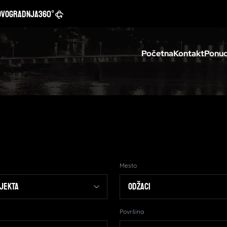
ovogradnja
360°
Početna
Kontakt
Ponud
Mesto
Površina