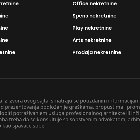
kretnine
Office nekretnine
nine
Spens nekretnine
nine
Play nekretnine
nine
Arts nekretnine
etnine
Prodaja nekretnine
 a iz izvora ovog sajta, smatraju se pouzdanim informacijama
v vid prezentovanja podložan je greškama, propustima i pro
obiti potraživanjem usluga profesionalnog arhitekte ili inž
soba treba da se konsultuje sa sopstvenim advokatom, arhi
o kao spavaće sobe.