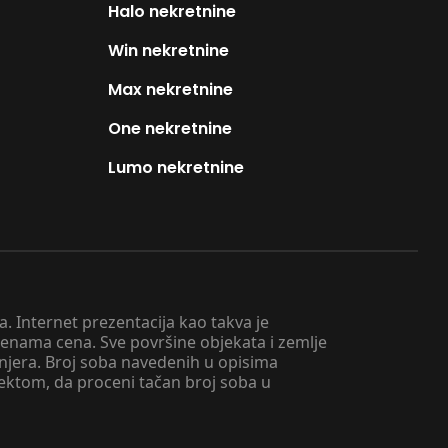
Halo nekretnine
Win nekretnine
Max nekretnine
One nekretnine
Lumo nekretnine
. Internet prezentacija kao takva je
menama cena. Sve površine objekata i zemlje
injera. Broj soba navedenih u opisima
tektom, da proceni tačan broj soba u