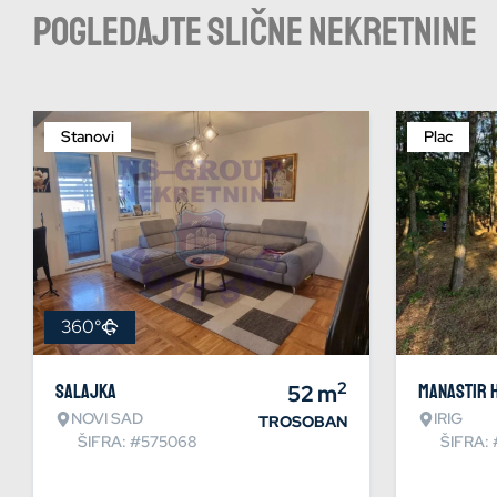
Pogledajte slične nekretnine
Stanovi
Plac
360°
2
Salajka
52
m
Manastir 
NOVI SAD
IRIG
TROSOBAN
ŠIFRA: #575068
ŠIFRA: