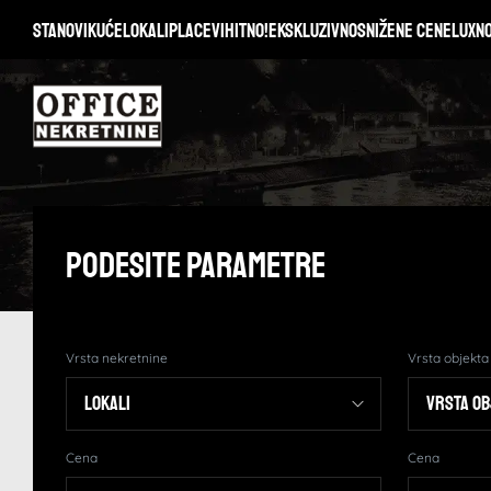
Stanovi
Kuće
Lokali
Placevi
Hitno!
Ekskluzivno
Snižene cene
Lux
N
Podesite Parametre
Vrsta nekretnine
Vrsta objekta
Cena
Cena