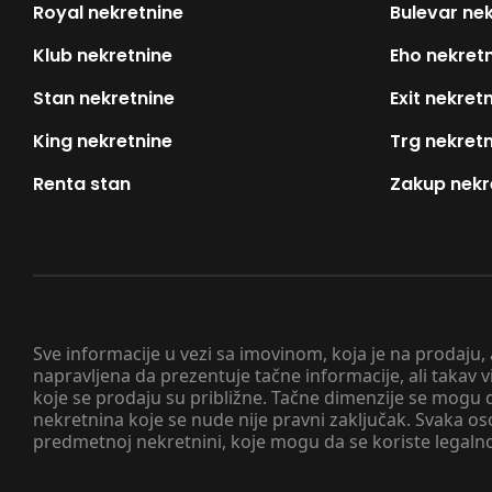
Royal nekretnine
Bulevar ne
Klub nekretnine
Eho nekret
Stan nekretnine
Exit nekret
King nekretnine
Trg nekret
Renta stan
Zakup nekr
Sve informacije u vezi sa imovinom, koja je na prodaju,
napravljena da prezentuje tačne informacije, ali taka
koje se prodaju su približne. Tačne dimenzije se mogu d
nekretnina koje se nude nije pravni zaključak. Svaka o
predmetnoj nekretnini, koje mogu da se koriste legaln