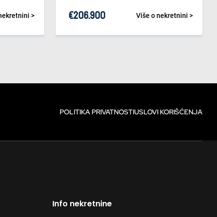
€
206.900
nekretnini >
Više o nekretnini >
POLITIKA PRIVATNOSTI
USLOVI KORIŠĆENJA
Info nekretnine