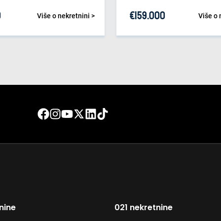
0
€
159.000
Više o nekretnini >
Više o 
nine
021 nekretnine