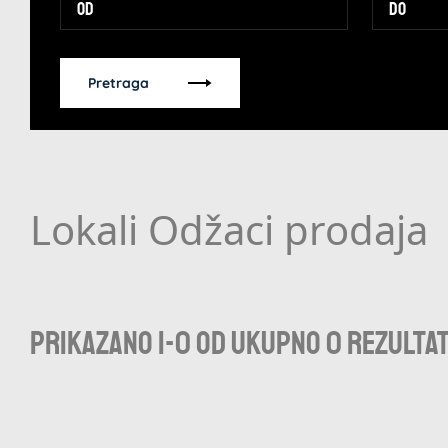
Pretraga
Lokali Odžaci prodaja
Prikazano 1-0 od ukupno 0 rezulta