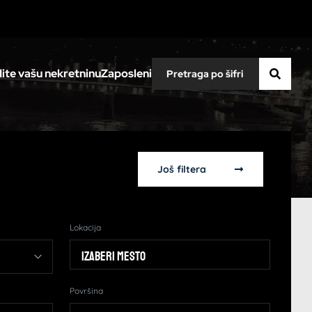
ite vašu nekretninu
Zaposleni
Još filtera
Lokacija
Izaberi mesto
Površina