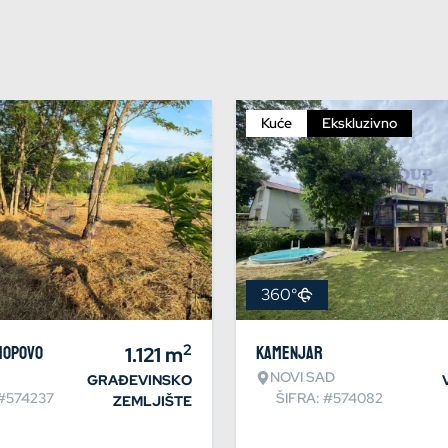
Kuće
Ekskluzivno
360°
2
Hopovo
1.121
m
Kamenjar
NOVI SAD
GRAĐEVINSKO
 #574237
ŠIFRA: #574082
ZEMLJIŠTE