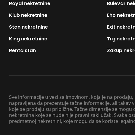
Royal nekretnine
Bulevar ne
Klub nekretnine
Eho nekret
Stan nekretnine
Exit nekret
King nekretnine
Trg nekret
Renta stan
Zakup nekr
Sve informacije u vezi sa imovinom, koja je na prodaju,
napravljena da prezentuje tačne informacije, ali taka
koje se prodaju su približne. Tačne dimenzije se mogu d
nekretnina koje se nude nije pravni zaključak. Svaka o
predmetnoj nekretnini, koje mogu da se koriste legaln