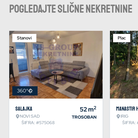
Pogledajte slične nekretnine
Stanovi
Plac
360°
2
Salajka
52
m
Manastir 
NOVI SAD
IRIG
TROSOBAN
ŠIFRA: #575068
ŠIFRA: