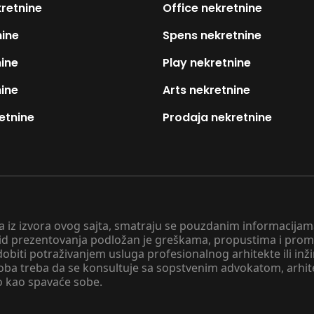
kretnine
Office nekretnine
nine
Spens nekretnine
nine
Play nekretnine
nine
Arts nekretnine
etnine
Prodaja nekretnine
 a iz izvora ovog sajta, smatraju se pouzdanim informacijama
v vid prezentovanja podložan je greškama, propustima i pro
obiti potraživanjem usluga profesionalnog arhitekte ili inž
soba treba da se konsultuje sa sopstvenim advokatom, arhi
o kao spavaće sobe.