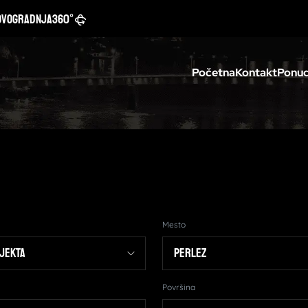
ovogradnja
360°
Početna
Kontakt
Ponud
Mesto
Površina