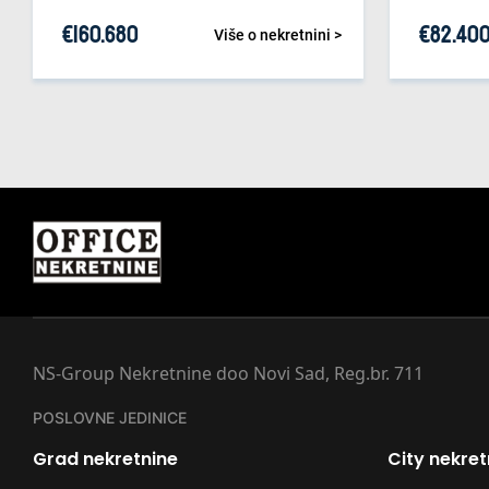
€
160.680
€
82.40
Više o nekretnini >
NS-Group Nekretnine doo Novi Sad, Reg.br. 711
POSLOVNE JEDINICE
Grad nekretnine
City nekret