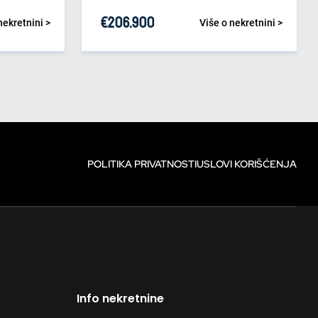
€
206.900
nekretnini >
Više o nekretnini >
POLITIKA PRIVATNOSTI
USLOVI KORIŠĆENJA
Info nekretnine