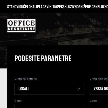
Stanovi
Kuće
Lokali
Placevi
Hitno!
Ekskluzivno
Snižene cene
Lux
N
Podesite Parametre
Vrsta nekretnine
Vrsta objekta
Cena
Cena