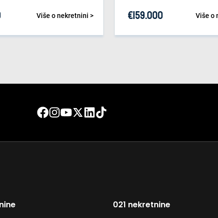
0
€
159.000
Više o nekretnini >
Više o 
nine
021 nekretnine