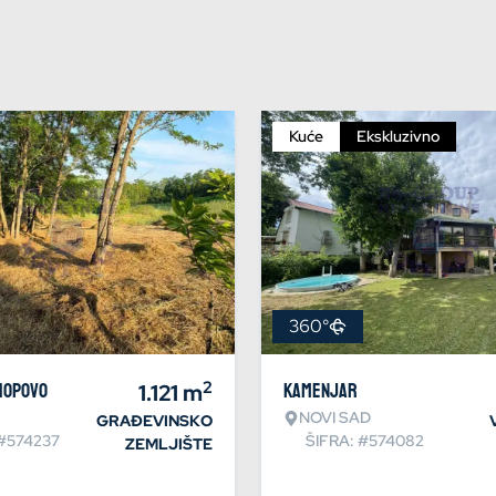
Kuće
Ekskluzivno
360°
2
Hopovo
1.121
m
Kamenjar
NOVI SAD
GRAĐEVINSKO
 #574237
ŠIFRA: #574082
ZEMLJIŠTE