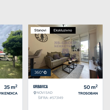
Stanovi
Ekskluzivno
360°
2
2
35
m
Grbavica
50
m
NOVI SAD
VIKENDICA
TROSOBAN
ŠIFRA: #573149