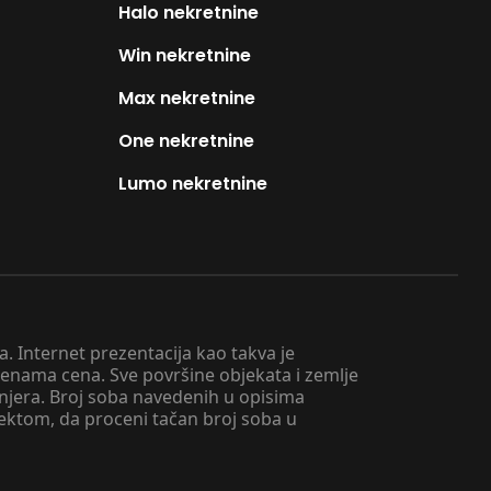
Halo nekretnine
Win nekretnine
Max nekretnine
One nekretnine
Lumo nekretnine
. Internet prezentacija kao takva je
menama cena. Sve površine objekata i zemlje
injera. Broj soba navedenih u opisima
tektom, da proceni tačan broj soba u