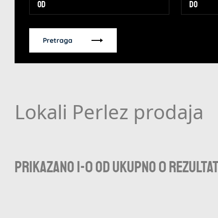
Pretraga
Lokali Perlez prodaja
Prikazano 1-0 od ukupno 0 rezulta