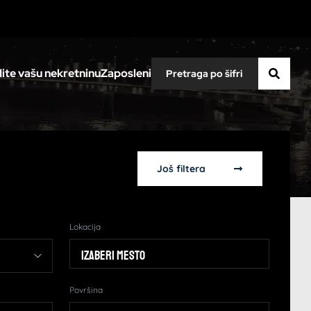
ite vašu nekretninu
Zaposleni
Još filtera
Lokacija
Izaberi mesto
Površina